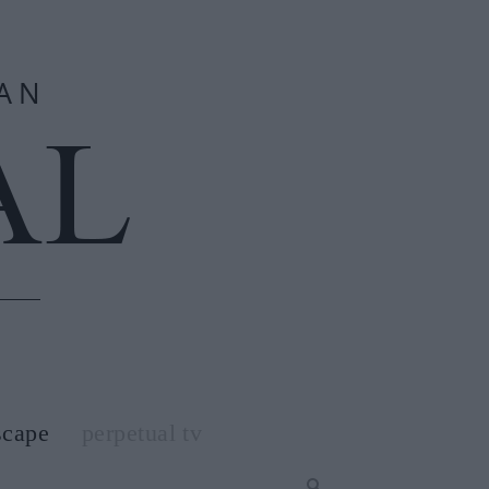
scape
perpetual tv