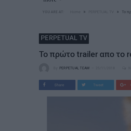
»
»
Home
PERPETUAL TV
Το πρ
YOU ARE AT:
PERPETUAL TV
Το πρώτο trailer απο το 
By
PERPETUAL TEAM
25/11/2018
N
Share
Tweet