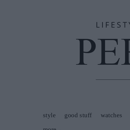
style
good stuff
watches
more