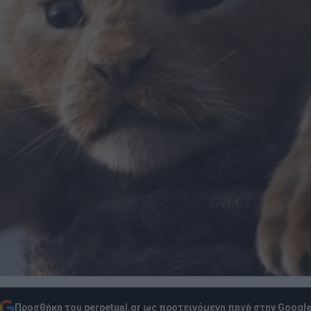
Προσθήκη του perpetual.gr ως προτεινόμενη πηγή στην Googl