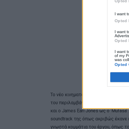
Opted 
I want t
Opted 
I want 
Advertis
Opted 
I want t
of my P
was col
Opted 
Το νέο κινηματογραφικό project της W
του περιλαμβάνει πολύ γνωστά ονόματα
και ο James Earl Jones ως ο ‘Mufasa’
soundtrack της όπως ακριβώς έκανε κα
γνωστά κομμάτια του έργου, όπως το “