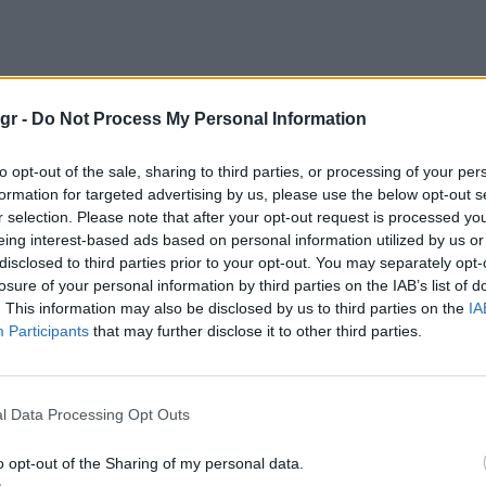
gr -
Do Not Process My Personal Information
to opt-out of the sale, sharing to third parties, or processing of your per
formation for targeted advertising by us, please use the below opt-out s
αρουσιάζει τον νεογέννητο ‘Simba’, στο Pride Lands, μπροστά
r selection. Please note that after your opt-out request is processed y
νό για να τον δουν όλοι, με τον πατέρα του, ‘Mufasa’ να επι
eing interest-based ads based on personal information utilized by us or
disclosed to third parties prior to your opt-out. You may separately opt-
losure of your personal information by third parties on the IAB’s list of
. This information may also be disclosed by us to third parties on the
IA
Participants
that may further disclose it to other third parties.
l Data Processing Opt Outs
o opt-out of the Sharing of my personal data.