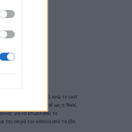
reau (Iron Man movies), ενώ το cast
 ο ‘Simba’, η ‘Beyoncé’ ως η ‘Nala’,
αινίας για να επιμεληθεί το
με την σειρά του κάποια από τα ήδη