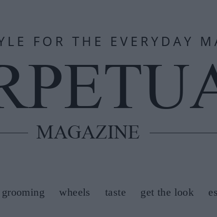
grooming
wheels
taste
get the look
e