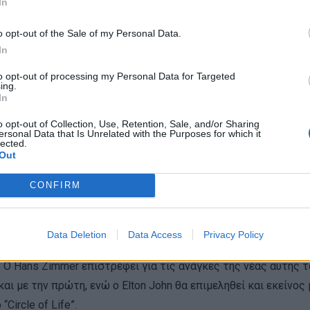
In
o opt-out of the Sale of my Personal Data.
In
to opt-out of processing my Personal Data for Targeted
ing.
In
o opt-out of Collection, Use, Retention, Sale, and/or Sharing
ersonal Data that Is Unrelated with the Purposes for which it
lected.
Out
CONFIRM
alt Disney Pictures φέρει την υπογραφή του σκηνοθέτη Jon Fav
Data Deletion
Data Access
Privacy Policy
 που δανείζουν τις φωνές τους, όπως είναι ο Donald Glover ως
 . Ο Hans Zimmer επιστρέφει για τις ανάγκες της νέας αυτής τ
ι με την πρώτη, ενώ ο Elton John θα επιμεληθεί και εκείνος 
Circle of Life”.