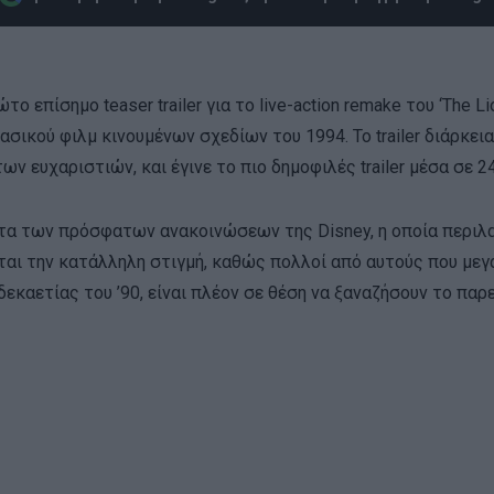
 επίσημο teaser trailer για το live-action remake του ‘The Li
ασικού φιλμ κινουμένων σχεδίων του 1994. Το trailer διάρκε
ων ευχαριστιών, και έγινε το πιο δημοφιλές trailer μέσα σε 2
ίστα των πρόσφατων ανακοινώσεων της Disney, η οποία περιλα
χονται την κατάλληλη στιγμή, καθώς πολλοί από αυτούς που με
εκαετίας του ’90, είναι πλέον σε θέση να ξαναζήσουν το παρε