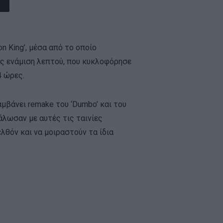
on King’, μέσα από το οποίο
ιας ενάμιση λεπτού, που κυκλοφόρησε
4 ώρες.
μβάνει remake του ‘Dumbo’ και του
γάλωσαν με αυτές τις ταινίες
λθόν και να μοιραστούν τα ίδια