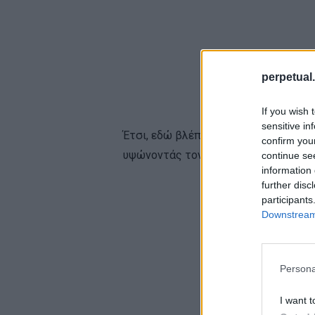
perpetual.
If you wish 
sensitive in
Έτσι, εδώ βλέπουμε τον ‘Rafiki’ να π
confirm you
υψώνοντάς τον μικρούλη προς τον ουρα
continue se
information 
further disc
participants
Downstream 
Persona
I want t