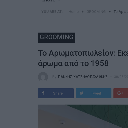
»
»
Home
GROOMING
Το Αρωμ
YOU ARE AT:
GROOMING
Το Αρωματοπωλείον: Εκε
άρωμα από το 1958
By
ΓΙΆΝΝΗΣ ΧΑΤΖΗΔΟΠΑΥΛΆΚΗΣ
30/06/2
Share
Tweet