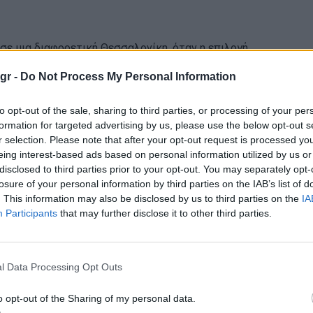
σε μια διαφορετική Θεσσαλονίκη, όταν η επιλογή
γρήγορης αγοράς, αλλά μια μικρή διαδικασία
gr -
Do Not Process My Personal Information
πτά δεκαετίες, η ίδια λογική παραμένει: να βρεις
ο άρωμα που ταιριάζει στον άνθρωπο που το
to opt-out of the sale, sharing to third parties, or processing of your per
formation for targeted advertising by us, please use the below opt-out s
r selection. Please note that after your opt-out request is processed y
eing interest-based ads based on personal information utilized by us or
disclosed to third parties prior to your opt-out. You may separately opt-
losure of your personal information by third parties on the IAB’s list of
. This information may also be disclosed by us to third parties on the
IA
Participants
that may further disclose it to other third parties.
l Data Processing Opt Outs
o opt-out of the Sharing of my personal data.