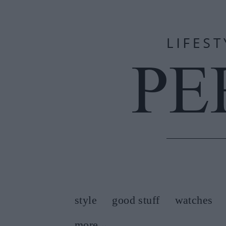
style
good stuff
watches
more