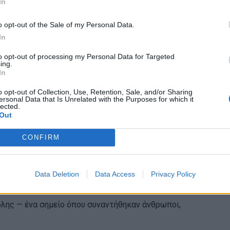
In
o opt-out of the Sale of my Personal Data.
In
εσσαλονίκη στη σημερινή
to opt-out of processing my Personal Data for Targeted
ing.
In
 να ξαναβρεί τον βηματισμό της μέσα στη
o opt-out of Collection, Use, Retention, Sale, and/or Sharing
ersonal Data that Is Unrelated with the Purposes for which it
ασσόν άνοιξε ένα μικρό κατάστημα αρωμάτων
lected.
Out
σαλονίκης, λίγα μόλις βήματα από τα Λαδάδικα.
CONFIRM
αρχή: αρώματα με αναφορά στη γαλλική σχολή
εις και στην ποιότητα των επιλογών.
Data Deletion
Data Access
Privacy Policy
ή. Η περιοχή υπήρξε για χρόνια ένας από τους
όλης — ένα σημείο όπου συναντήθηκαν άνθρωποι,