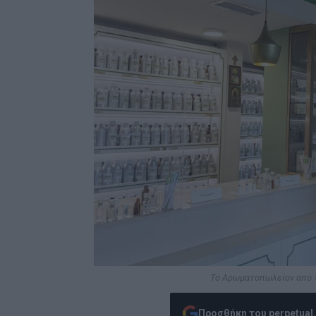
Το Αρωματοπωλείον από το
Προσθήκη του perpetual