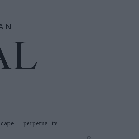
scape
perpetual tv