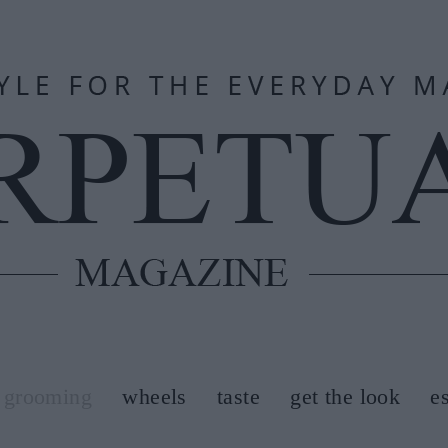
grooming
wheels
taste
get the look
e