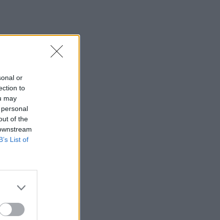
sonal or
ection to
ou may
 personal
out of the
 downstream
B’s List of