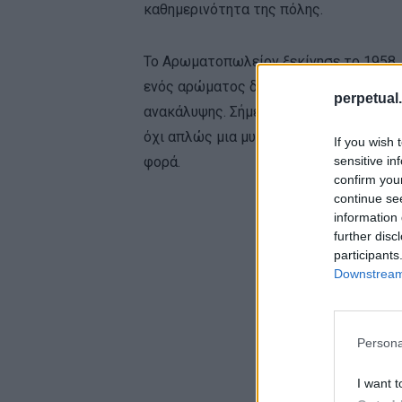
καθημερινότητα της πόλης.
Το Αρωματοπωλείον ξεκίνησε το 1958, 
ενός αρώματος δεν ήταν υπόθεση μιας 
perpetual.
ανακάλυψης. Σήμερα, μετά από σχεδόν ε
όχι απλώς μια μυρωδιά, αλλά εκείνο τ
If you wish 
sensitive in
φορά.
confirm you
continue se
information 
further disc
participants
Downstream 
Persona
I want t