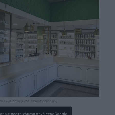
 1958 (πηγή φωτό: aromatopolion.gr/)
.gr ως προτεινόμενη πηγή στην Google