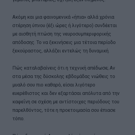
Ακόμη και μια φαινομενικά «ήπια» αλλά χρόνια
στέρηση ύπνου (έξι ώρες ή λιγότερο) συνδέεται
με αισθητή πτώση της νευροσυμπεριφορικής
απόδοσης. Το να ξεκινήσεις μια τέτοια περίοδο
ξεκούραστος, αλλάζει εντελώς τη δυναμική.
Πώς καταλαβαίνεις ότι η τεχνική απέδωσε; Αν
στα μέσα της δύσκολης εβδομάδας νιώθεις το
μυαλό σου πιο καθαρό, είσαι λιγότερο
ευερέθιστος και δεν εξαρτάσαι απόλυτα από την
καφεΐνη σε σχέση με αντίστοιχες περιόδους του
παρελθόντος, τότε η προετοιμασία σου έπιασε
τόπο.