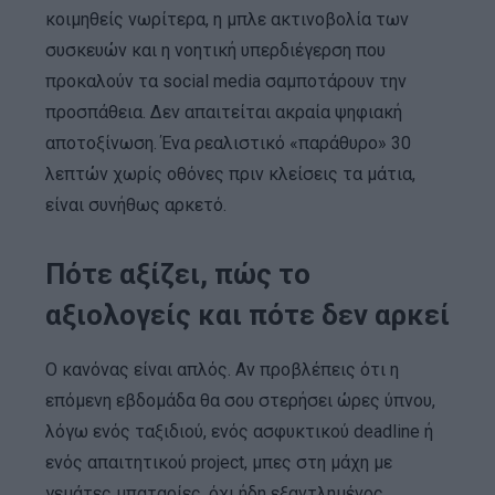
κοιμηθείς νωρίτερα, η μπλε ακτινοβολία των
συσκευών και η νοητική υπερδιέγερση που
προκαλούν τα social media σαμποτάρουν την
προσπάθεια. Δεν απαιτείται ακραία ψηφιακή
αποτοξίνωση. Ένα ρεαλιστικό «παράθυρο» 30
λεπτών χωρίς οθόνες πριν κλείσεις τα μάτια,
είναι συνήθως αρκετό.
Πότε αξίζει, πώς το
αξιολογείς και πότε δεν αρκεί
Ο κανόνας είναι απλός. Αν προβλέπεις ότι η
επόμενη εβδομάδα θα σου στερήσει ώρες ύπνου,
λόγω ενός ταξιδιού, ενός ασφυκτικού deadline ή
ενός απαιτητικού project, μπες στη μάχη με
γεμάτες μπαταρίες, όχι ήδη εξαντλημένος.