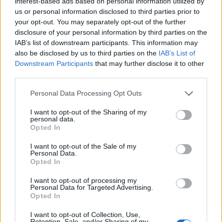
interest-based ads based on personal information utilized by
us or personal information disclosed to third parties prior to
your opt-out. You may separately opt-out of the further
Έρευνες επιβεβαιώνουν την τάση μας για πολύ
disclosure of your personal information by third parties on the
πιο αργές ώρες κατάκλισης σε σχέση με τις
IAB’s list of downstream participants. This information may
also be disclosed by us to third parties on the
IAB’s List of
χώρες της Βόρειας Ευρώπης. Αυτό δεν είναι
Downstream Participants
that may further disclose it to other
καταδίκη, αλλά σημαίνει ότι κάθε λεπτό που
third parties.
κερδίζεις πηγαίνοντας νωρίτερα στο κρεβάτι,
Personal Data Processing Opt Outs
απαιτεί μεγαλύτερη πειθαρχία.
I want to opt-out of the Sharing of my
personal data.
Από την άλλη, διαθέτουμε ένα πολιτισμικό
Opted In
πλεονέκτημα: την εξοικείωση με τον μεσημεριανό
I want to opt-out of the Sale of my
ύπνο (siesta). Ένα σύντομο power nap 15–30
Personal Data.
Opted In
λεπτών μπορεί να λειτουργήσει εξαιρετικά ως
I want to opt-out of processing my
συμπλήρωμα, ειδικά όταν η βραδινή ώρα
Personal Data for Targeted Advertising.
κατάκλισης δεν μπορεί να μετακινηθεί εύκολα.
Opted In
I want to opt-out of Collection, Use,
Retention, Sale, and/or Sharing of my