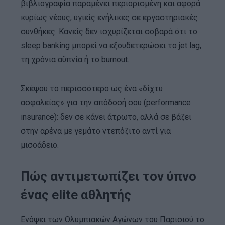
βιβλιογραφία παραμένει περιορισμένη και αφορά
κυρίως νέους, υγιείς ενήλικες σε εργαστηριακές
συνθήκες. Κανείς δεν ισχυρίζεται σοβαρά ότι το
sleep banking μπορεί να εξουδετερώσει το jet lag,
τη χρόνια αϋπνία ή το burnout.
Σκέψου το περισσότερο ως ένα «δίχτυ
ασφαλείας» για την απόδοσή σου (performance
insurance): δεν σε κάνει άτρωτο, αλλά σε βάζει
στην αρένα με γεμάτο ντεπόζιτο αντί για
μισοάδειο.
Πώς αντιμετωπίζει τον ύπνο
ένας elite αθλητής
Ενόψει των Ολυμπιακών Αγώνων του Παρισιού το