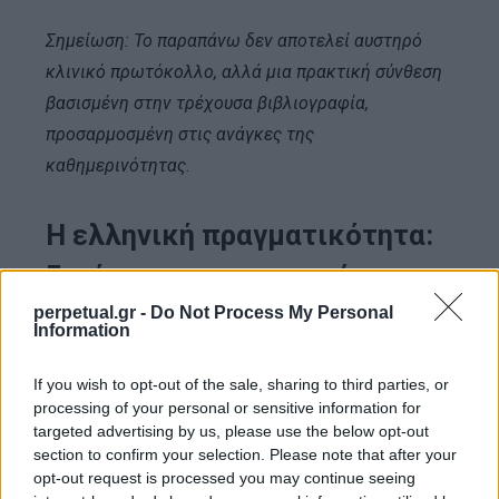
Σημείωση: Το παραπάνω δεν αποτελεί αυστηρό
κλινικό πρωτόκολλο, αλλά μια πρακτική σύνθεση
βασισμένη στην τρέχουσα βιβλιογραφία,
προσαρμοσμένη στις ανάγκες της
καθημερινότητας.
Η ελληνική πραγματικότητα:
Ξενύχτια, μεσημεριανός
ύπνος και προσαρμογή
perpetual.gr -
Do Not Process My Personal
Information
Ας είμαστε ρεαλιστές: ο ελληνικός τρόπος ζωής
If you wish to opt-out of the sale, sharing to third parties, or
δεν ευνοεί τον νωρίς ύπνο. Τα αργά δείπνα, οι
processing of your personal or sensitive information for
targeted advertising by us, please use the below opt-out
βραδινές επαγγελματικές ή κοινωνικές
section to confirm your selection. Please note that after your
συναντήσεις και το scrolling στις οθόνες μέχρι τα
opt-out request is processed you may continue seeing
μεσάνυχτα είναι ο κανόνας.