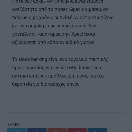
Πότε
δεν
αρκεί; Αν η υπνηλία είναι επίμονη
ανεξάρτητα από το πόσες ώρες κοιμάσαι, αν
παλεύεις με χρόνια αϋπνία ή αν αντιμετωπίζεις
έντονο ροχαλητό με υπνική άπνοια, δεν
χρειάζεσαι «αποταμίευση». Χρειάζεσαι
αξιολόγηση από κάποιον ειδικό γιατρό.
Το sleep banking είναι ένα εργαλείο τακτικής
προετοιμασίας για υγιείς ανθρώπους που
αντιμετωπίζουν προβλέψιμη πίεση, και όχι
θεραπεία για διαταραχές ύπνου.
SHARE.