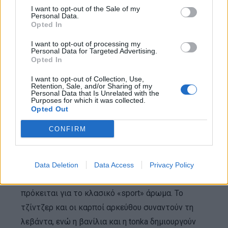
I want to opt-out of the Sale of my
Personal Data.
Luna Rossa Carbon:
Για πολλούς λάτρεις της
Opted In
σειράς, το Carbon αποτελεί το σημείο
I want to opt-out of processing my
αναφοράς. Η λεβάντα, το περγαμόντο, το
Personal Data for Targeted Advertising.
Opted In
πατσουλί και το ambroxan συνθέτουν έναν
χαρακτήρα που ισορροπεί ανάμεσα στη φρεσκάδα
I want to opt-out of Collection, Use,
Retention, Sale, and/or Sharing of my
και τη βιομηχανική κομψότητα. Είναι καθαρό,
Personal Data that Is Unrelated with the
Purposes for which it was collected.
σύγχρονο και εξαιρετικά ευέλικτο. Αν έπρεπε να
Opted Out
επιλεγεί ένα μόνο Luna Rossa για καθημερινή
CONFIRM
χρήση, πιθανότατα το Carbon θα ήταν η
ασφαλέστερη πρόταση.
Data Deletion
Data Access
Privacy Policy
Luna Rossa Sport:
Παρά το όνομά του, δεν
πρόκειται για το κλασικό «sport» άρωμα. Το
τζίντζερ και οι καρποί αρκεύθου συναντούν τη
λεβάντα, ενώ η βανίλια και η tonka δημιουργούν