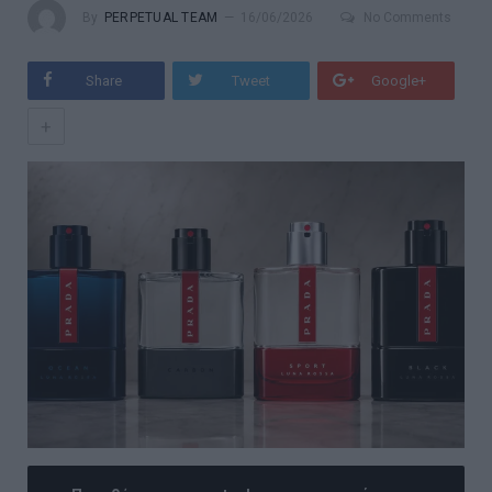
By
PERPETUAL TEAM
16/06/2026
No Comments
Share
Tweet
Google+
+