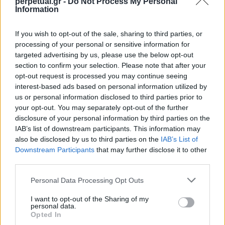
perpetual.gr -
Do Not Process My Personal
Η οικογένεια Luna Rossa περιλαμβάνει
Information
περισσότερες εκδόσεις από όσες θα καλύψουμε
εδώ. Ωστόσο, τα παρακάτω τέσσερα αρώματα
If you wish to opt-out of the sale, sharing to third parties, or
processing of your personal or sensitive information for
αποτελούν ίσως τις πιο χαρακτηριστικές
targeted advertising by us, please use the below opt-out
εκφράσεις της φιλοσοφίας της σειράς.
section to confirm your selection. Please note that after your
opt-out request is processed you may continue seeing
interest-based ads based on personal information utilized by
Luna Rossa Ocean:
Το Ocean είναι η πιο φωτεινή
us or personal information disclosed to third parties prior to
και καθημερινή εκδοχή της συλλογής. Με
your opt-out. You may separately opt-out of the further
περγαμόντο, ίριδα και βετιβέρ στον πυρήνα του,
disclosure of your personal information by third parties on the
IAB’s list of downstream participants. This information may
αποπνέει μια φρεσκάδα που δεν θυμίζει
also be disclosed by us to third parties on the
IAB’s List of
παραδοσιακά καλοκαιρινά αρώματα ούτε κλασικά
Downstream Participants
that may further disclose it to other
aftershaves. Η αίσθησή του είναι καθαρή,
third parties.
τεχνολογική και εξαιρετικά σύγχρονη. Είναι το
Personal Data Processing Opt Outs
άρωμα που λειτουργεί άψογα στο γραφείο, στην
I want to opt-out of the Sharing of my
πόλη και σε κάθε περίσταση όπου η
personal data.
Opted In
διακριτικότητα αποτελεί προτέρημα.