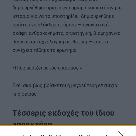
δημιουργήθηκε πρώτα ένα άρωμα και κατόπιν μια
ιστορία για να το υποστηρίξει. Δημιουργήθηκε
πρώτα ένα ολόκληρο σύμπαν — αγωνιστικά
σκάφη, ανθρακονήματα, στρατηγική, βιομηχανικό
design και τεχνολογική αισθητική — και στη
συνέχεια τέθηκε το ερώτημα:
«Πώς μυρίζει αυτός ο κόσμος;»
Εκεί ακριβώς βρίσκεται η μεγαλύτερη επιτυχία
της σειράς.
Τέσσερις εκδοχές του ίδιου
χαρακτήρα