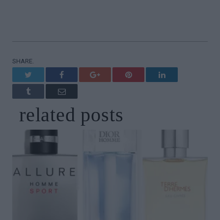
SHARE.
Twitter
Facebook
Google+
Pinterest
LinkedIn
Tumblr
Email
related
posts