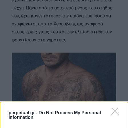
τέχνη. Πάνω από το αριστερό μέρος του στήθος
του, έχει κάνει τατουάζ την εικόνα του Ιησού να
ανυψώνεται από τα Χερουβείμ, ως αναφορά
στους τρεις γιους του και την ελπίδα ότι θα τον
φροντίσουν στα γηρατειά.
perpetual.gr -
Do Not Process My Personal
Information