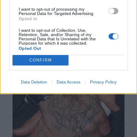
I want to opt-out of processing my
Personal Data for Targeted Advertising.
Opted In
Το “99” στο μικρό δάχτυλο του χεριού
του
I want to opt-out of Collection, Use,
Retention, Sale, and/or Sharing of my
Personal Data that Is Unrelated with the
Πάνω στο μικρό δάχτυλο του δεξιού του χεριού,
Purposes for which it was collected.
Opted Out
υπάρχει ο αριθμός “99”. Είναι η χρονιά που
παντρεύτηκε την Βικτόρια Μπέκαμ. Τώρα πλέον
CONFIRM
σχετίζεται και με την grooming σειρά του, “House
99”.
Data Deletion
Data Access
Privacy Policy