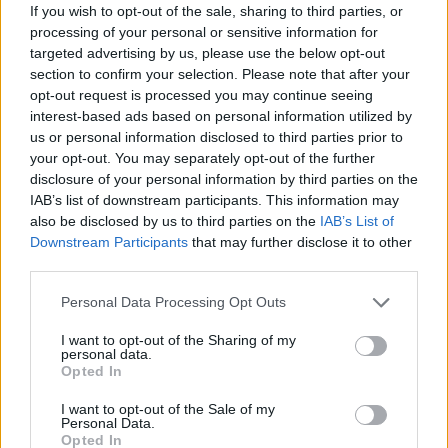
If you wish to opt-out of the sale, sharing to third parties, or
Ο φύλακας Άγγελος
processing of your personal or sensitive information for
targeted advertising by us, please use the below opt-out
Ένα από τα πιο γνωστά τατουάζ του, το οποίο δεν
section to confirm your selection. Please note that after your
opt-out request is processed you may continue seeing
είναι εμφανές, είναι ο τεράστιος άγγελος που
interest-based ads based on personal information utilized by
καλύπτει σχεδόν ολόκληρη την πλάτη του και
us or personal information disclosed to third parties prior to
είναι αφιερωμένο στους δυο γιούς του Ρόμεο και
your opt-out. You may separately opt-out of the further
disclosure of your personal information by third parties on the
Κρουζ.
IAB’s list of downstream participants. This information may
also be disclosed by us to third parties on the
IAB’s List of
Downstream Participants
that may further disclose it to other
third parties.
Personal Data Processing Opt Outs
I want to opt-out of the Sharing of my
personal data.
Opted In
I want to opt-out of the Sale of my
Personal Data.
Opted In