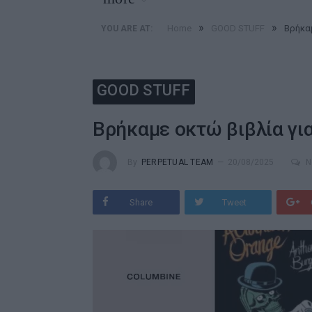
»
»
Home
GOOD STUFF
Βρήκα
YOU ARE AT:
GOOD STUFF
Βρήκαμε οκτώ βιβλία γι
By
PERPETUAL TEAM
20/08/2025
N
Share
Tweet