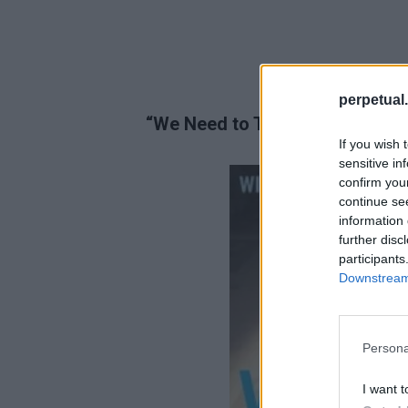
perpetual.
“We Need to Talk About Kevin”–
If you wish 
sensitive in
confirm you
continue se
information 
further disc
participants
Downstream 
Persona
I want t