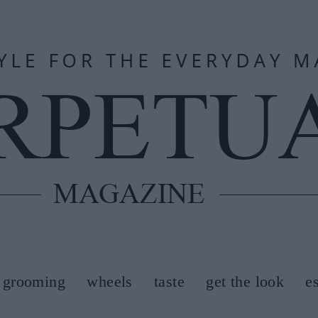
grooming
wheels
taste
get the look
e