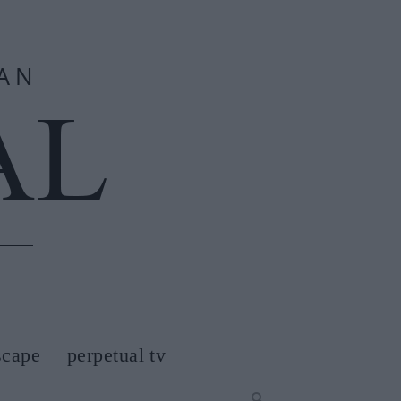
scape
perpetual tv