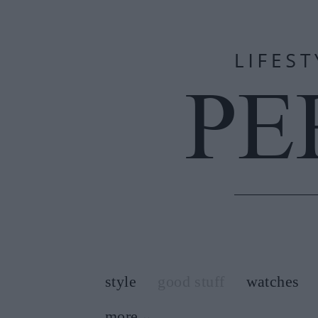
style
good stuff
watches
more