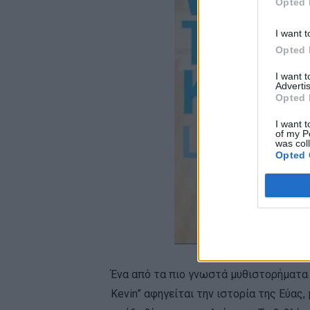
Opted 
I want t
Opted 
I want 
Advertis
Opted 
I want t
of my P
was col
Opted 
Ένα από τα πιο γνωστά μυθιστορήματα γ
Kevin” αφηγείται την ιστορία της Εύας,