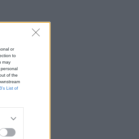
sonal or
ection to
ou may
 personal
out of the
 downstream
B’s List of