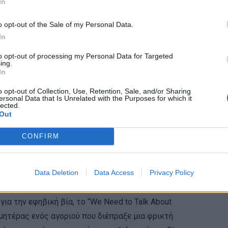
In
o opt-out of the Sale of my Personal Data.
In
to opt-out of processing my Personal Data for Targeted
ing.
In
o opt-out of Collection, Use, Retention, Sale, and/or Sharing
ersonal Data that Is Unrelated with the Purposes for which it
lected.
Out
CONFIRM
Data Deletion
Data Access
Privacy Policy
ια την εφηβική βία, το “We Need to Talk About
 μητέρας ενός αγοριού που διέπραξε μια φρικτή