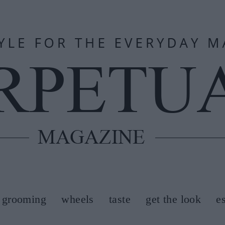
grooming
wheels
taste
get the look
e