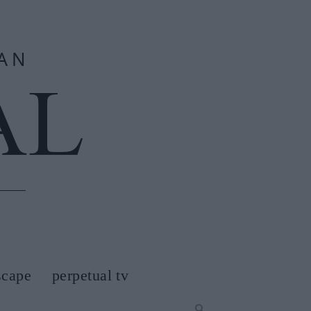
scape
perpetual tv