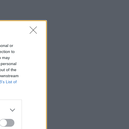
sonal or
ection to
ou may
 personal
out of the
 downstream
B’s List of