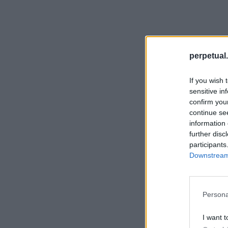
perpetual.
If you wish 
sensitive in
confirm you
continue se
information 
further disc
participants
Downstream 
Persona
I want t