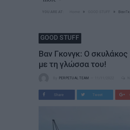
»
»
Home
GOOD STUFF
Βαν Γκ
YOU ARE AT:
GOOD STUFF
Βαν Γκονγκ: Ο σκυλάκος 
με τη γλώσσα του!
By
PERPETUAL TEAM
11/11/2022
N
Share
Tweet