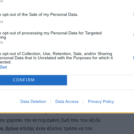
In
o opt-out of the Sale of my Personal Data.
In
to opt-out of processing my Personal Data for Targeted
ing.
In
o opt-out of Collection, Use, Retention, Sale, and/or Sharing
ersonal Data that Is Unrelated with the Purposes for which it
lected.
Out
CONFIRM
Data Deletion
Data Access
Privacy Policy
y Furever After Rescue με έδρα το Κονέκτικατ που
υ χαρίσει την ευτυχισμένη ζωή που του άξιζε.
ε, βρήκε επίσης έναν έξυπνο τρόπο να τον