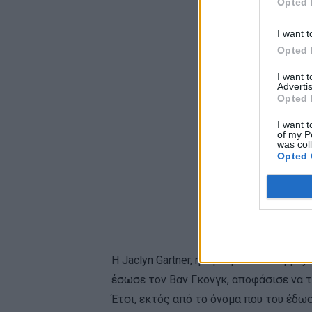
Opted 
I want t
Opted 
I want 
Advertis
Opted 
I want t
of my P
was col
Opted 
Η Jaclyn Gartner, η ιδρύτρια του Happil
έσωσε τον Βαν Γκονγκ, αποφάσισε να το
Έτσι, εκτός από το όνομα που του έδωσ