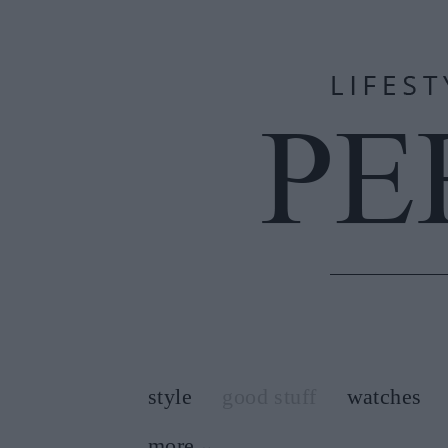
style
good stuff
watches
more