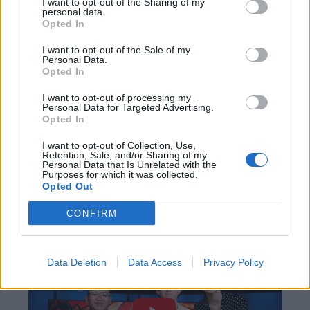
I want to opt-out of the Sharing of my
personal data.
προορίζονται για την αίθουσα όταν αυτές
Opted In
γυρίζονται και διατίθενται στην αγορά με όραμα
I want to opt-out of the Sale of my
και αποφασιστικότητα”, δήλωσε ο Τομ Ρόθμαν,
Personal Data.
Opted In
πρόεδρος της Sony.
I want to opt-out of processing my
Personal Data for Targeted Advertising.
Να σημειώσουμε ότι ταινία του Τζον Γουότς δεν
Opted In
έχει ακόμη προβληθεί σε αγορές όπως η Ταϊλάνδη
I want to opt-out of Collection, Use,
και η Ιαπωνία, ενώ μέχρι στιγμής δεν έχει οριστεί
Retention, Sale, and/or Sharing of my
Personal Data that Is Unrelated with the
ημερομηνία κυκλοφορίας στην Κίνα.
Purposes for which it was collected.
Opted Out
Δείτε το τρέιλερ της ταινίας παρακάτω:
CONFIRM
Data Deletion
Data Access
Privacy Policy