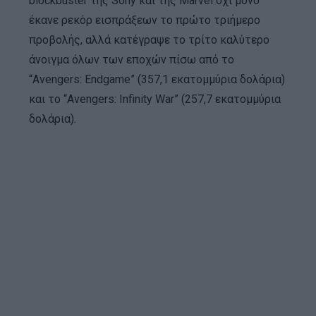
blockbuster της Sony και της Marvel όχι μόνο
έκανε ρεκόρ εισπράξεων το πρώτο τριήμερο
προβολής, αλλά κατέγραψε το τρίτο καλύτερο
άνοιγμα όλων των εποχών πίσω από το
“Avengers: Endgame” (357,1 εκατομμύρια δολάρια)
και το “Avengers: Infinity War” (257,7 εκατομμύρια
δολάρια).