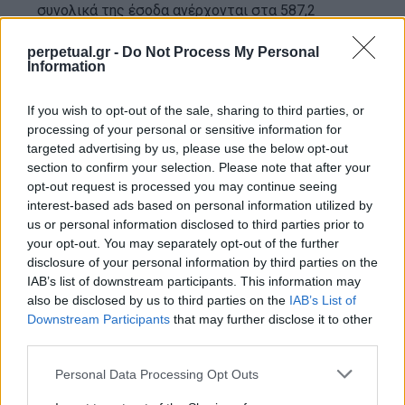
συνολικά της έσοδα ανέρχονται στα 587,2
δολάρια κατομμύρια παγκοσμίως.
perpetual.gr -
Do Not Process My Personal
Information
If you wish to opt-out of the sale, sharing to third parties, or
processing of your personal or sensitive information for
targeted advertising by us, please use the below opt-out
section to confirm your selection. Please note that after your
opt-out request is processed you may continue seeing
interest-based ads based on personal information utilized by
us or personal information disclosed to third parties prior to
your opt-out. You may separately opt-out of the further
disclosure of your personal information by third parties on the
IAB’s list of downstream participants. This information may
“Οι ιστορικές εισπράξεις του ‘Spider-Man: No Way
also be disclosed by us to third parties on the
IAB’s List of
Downstream Participants
that may further disclose it to other
Home’ αυτού του Σαββατοκύριακου, από όλο τον
third parties.
κόσμο και μπροστά σε πολλές προκλήσεις,
επιβεβαιώνουν τον απαράμιλλο πολιτιστικό
Personal Data Processing Opt Outs
αντίκτυπο που μπορούν να έχουν οι ταινίες που