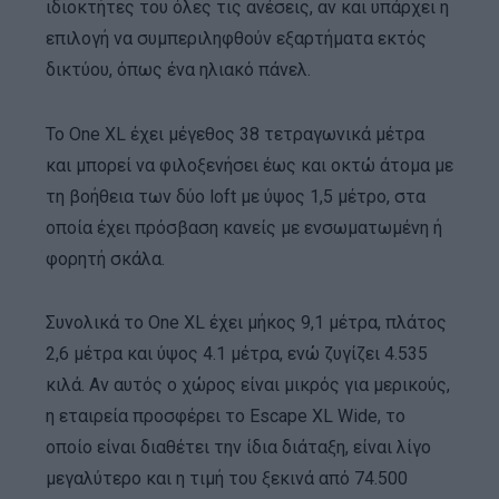
ιδιοκτήτες του όλες τις ανέσεις, αν και υπάρχει η
επιλογή να συμπεριληφθούν εξαρτήματα εκτός
δικτύου, όπως ένα ηλιακό πάνελ.
Το One XL έχει μέγεθος 38 τετραγωνικά μέτρα
και μπορεί να φιλοξενήσει έως και οκτώ άτομα με
τη βοήθεια των δύο loft με ύψος 1,5 μέτρο, στα
οποία έχει πρόσβαση κανείς με ενσωματωμένη ή
φορητή σκάλα.
Συνολικά το One XL έχει μήκος 9,1 μέτρα, πλάτος
2,6 μέτρα και ύψος 4.1 μέτρα, ενώ ζυγίζει 4.535
κιλά. Αν αυτός ο χώρος είναι μικρός για μερικούς,
η εταιρεία προσφέρει το Escape XL Wide, το
οποίο είναι διαθέτει την ίδια διάταξη, είναι λίγο
μεγαλύτερο και η τιμή του ξεκινά από 74.500