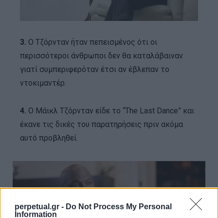
3.
Ο Τζόρνταν ήταν πεπεισμένος ότι οι
περισσότεροι άνθρωποι δεν θα καταλάβαιναν
γιατί συμπεριφερόταν έτσι αν έβλεπαν το
ντοκιμαντέρ.
4.
O Μάικλ Τζόρνταν είδε το “The Last Dance” και
έκανε τις δικές του παρατηρήσεις πριν ακόμα
αυτό προβληθεί.
perpetual.gr -
Do Not Process My Personal
Information