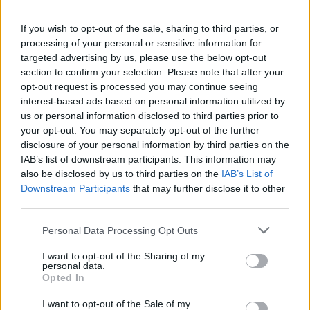
If you wish to opt-out of the sale, sharing to third parties, or
processing of your personal or sensitive information for
targeted advertising by us, please use the below opt-out
section to confirm your selection. Please note that after your
opt-out request is processed you may continue seeing
interest-based ads based on personal information utilized by
5.
Ο σκηνοθέτης Τζέισον Χέιρ, έκανε πάνω από
us or personal information disclosed to third parties prior to
100 συνεντεύξεις για το ντοκιμαντέρ.
your opt-out. You may separately opt-out of the further
disclosure of your personal information by third parties on the
IAB’s list of downstream participants. This information may
6.
Ο Χέιρ δήλωσε πως ήταν πολύ δύσκολο να
also be disclosed by us to third parties on the
IAB’s List of
καταφέρει να πάρει συνέντευξη από τον Κόμπι
Downstream Participants
that may further disclose it to other
Μπράιαντ για το ντοκιμαντέρ.
third parties.
Personal Data Processing Opt Outs
I want to opt-out of the Sharing of my
personal data.
Opted In
I want to opt-out of the Sale of my