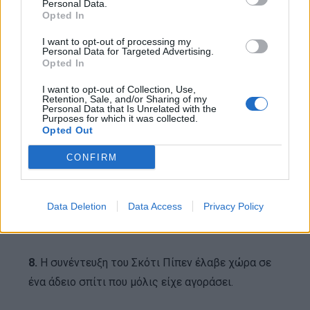
Personal Data.
Opted In
I want to opt-out of processing my
Personal Data for Targeted Advertising.
Opted In
I want to opt-out of Collection, Use,
Retention, Sale, and/or Sharing of my
Personal Data that Is Unrelated with the
Purposes for which it was collected.
Opted Out
7.
Ο Μάικλ Τζόρνταν αρνήθηκε να γυριστεί το
CONFIRM
ντοκιμαντέρ στο πραγματικό του σπίτι και οι
συνεντεύξεις του έλαβαν χώρα σε τρία
διαφορετικά σπίτια που βρήκαν ο Χέιρ και η
Data Deletion
Data Access
Privacy Policy
ομάδα του.
8.
Η συνέντευξη του Σκότι Πίπεν έλαβε χώρα σε
ένα άδειο σπίτι που μόλις είχε αγοράσει.