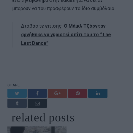
ένα τηλεφώνημα στην adidas για να δει αν
μπορούν να του προσφέρουν το ίδιο συμβόλαιο.
Διαβάστε επίσης:
Ο Μάικλ Τζόρνταν
αρνήθηκε να γυριστεί σπίτι του το “The
Last Dance”
SHARE.
Twitter
Facebook
Google+
Pinterest
LinkedIn
Tumblr
Email
related
posts