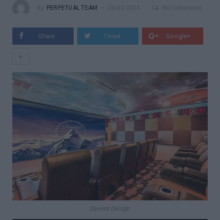
By
PERPETUAL TEAM
28/03/2023
No Comments
Share
Tweet
Google+
+
Devore Design