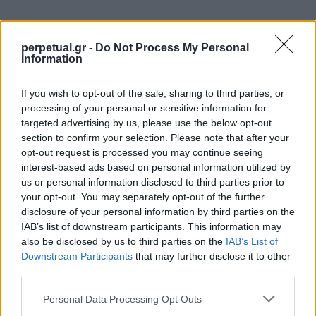
perpetual.gr -
Do Not Process My Personal
Information
Το τρέιλερ αποκαλύπτει μια ατμόσφαιρα έντασης
και τρόμου, με σκηνές που απεικονίζουν τη μάχη
If you wish to opt-out of the sale, sharing to third parties, or
των ιερέων όχι μόνο με τις υπερφυσικές
processing of your personal or sensitive information for
δυνάμεις αλλά και με τους εσωτερικούς τους
targeted advertising by us, please use the below opt-out
section to confirm your selection. Please note that after your
δαίμονες. Η ταινία αναμένεται να κυκλοφορήσει
opt-out request is processed you may continue seeing
στις κινηματογραφικές αίθουσες της Βόρειας
interest-based ads based on personal information utilized by
Αμερικής στις 6 Ιουνίου 2025, ενώ στο Ηνωμένο
us or personal information disclosed to third parties prior to
your opt-out. You may separately opt-out of the further
Βασίλειο και την Ιρλανδία θα προβληθεί μια
disclosure of your personal information by third parties on the
εβδομάδα νωρίτερα, στις 30 Μαΐου.
IAB’s list of downstream participants. This information may
also be disclosed by us to third parties on the
IAB’s List of
Downstream Participants
that may further disclose it to other
Για μια πρώτη γεύση από την ταινία, μπορείτε να
third parties.
παρακολουθήσετε το επίσημο τρέιλερ εδώ:
Personal Data Processing Opt Outs