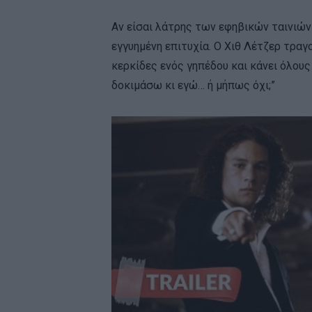
Αν είσαι λάτρης των εφηβικών ταινιών τ
εγγυημένη επιτυχία. O Χιθ Λέτζερ τραγο
κερκίδες ενός γηπέδου και κάνει όλους
δοκιμάσω κι εγώ… ή μήπως όχι;”