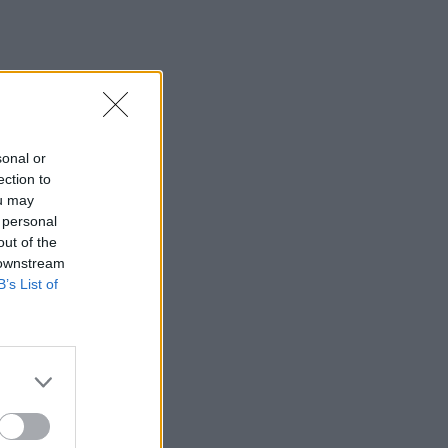
sonal or
ection to
ou may
 personal
out of the
 downstream
B’s List of