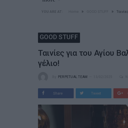
»
»
Home
GOOD STUFF
Ταινίε
YOU ARE AT:
GOOD STUFF
Ταινίες για του Αγίου Βα
γέλιο!
By
PERPETUAL TEAM
13/02/2025
N
Share
Tweet