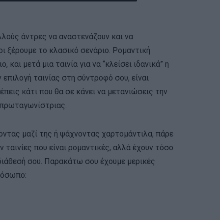
λλούς άντρες να αναστενάζουν και να
λοι ξέρουμε το κλασικό σενάριο. Ρομαντική
, και μετά μια ταινία για να “κλείσει ιδανικά” η
 επιλογή ταινίας στη σύντροφό σου, είναι
έπεις κάτι που θα σε κάνει να μετανιώσεις την
 πρωταγωνίστριας.
γοντας μαζί της ή ψάχνοντας χαρτομάντιλα, πάρε
 ταινίες που είναι ρομαντικές, αλλά έχουν τόσο
 διάθεσή σου. Παρακάτω σου έχουμε μερικές
ρόσωπο: