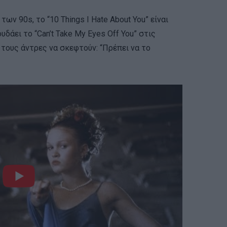
ων 90s, το “10 Things I Hate About You” είναι
υδάει το “Can’t Take My Eyes Off You” στις
 τους άντρες να σκεφτούν: “Πρέπει να το