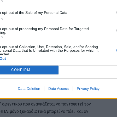
In
o opt-out of the Sale of my Personal Data.
In
to opt-out of processing my Personal Data for Targeted
ing.
In
o opt-out of Collection, Use, Retention, Sale, and/or Sharing
ersonal Data that Is Unrelated with the Purposes for which it
lected.
Out
CONFIRM
Data Deletion
Data Access
Privacy Policy
oposal” με τη Σάντρα Μπούλοκ και τον Ράιαν
” αφεντικού που αναγκάζεται να παντρευτεί τον
ΗΠΑ, μόνο ξεκαρδιστικά μπορεί να πάει. Και αν