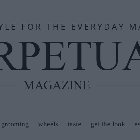
grooming
wheels
taste
get the look
e