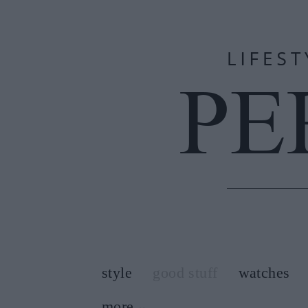
style
good stuff
watches
more