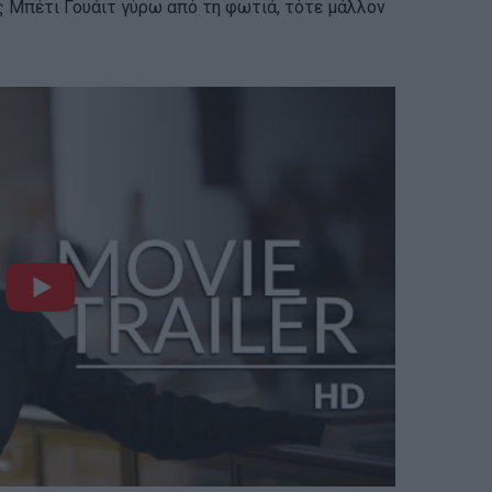
ης Μπέτι Γουάιτ γύρω από τη φωτιά, τότε μάλλον