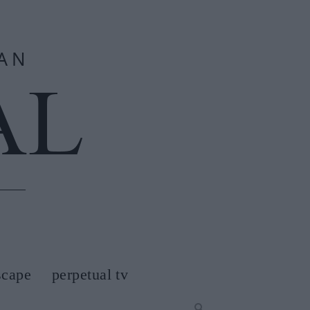
scape
perpetual tv