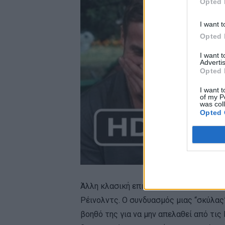
Opted 
I want t
Opted 
I want 
Advertis
Opted 
I want t
of my P
was col
Opted 
Άλλη κλασική επιλογή είναι το “The Pr
Ρέινολντς. Ο συνδυασμός μιας “σκύλας
βοηθό της για να μην απελαθεί από τις 