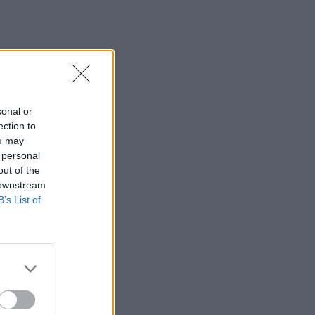
sonal or
ection to
ou may
 personal
out of the
 downstream
B’s List of