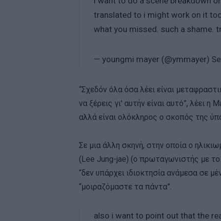
i want to do a scene breakdown on
translated to i might work on it t
what you missed. such a shame. tr
— youngmi mayer (@ymmayer)
Se
“Σχεδόν όλα όσα λέει είναι μεταφραστι
να ξέρεις γι′ αυτήν είναι αυτό”, λέει η
αλλά είναι ολόκληρος ο σκοπός της ύπ
Σε μια άλλη σκηνή, στην οποία ο ηλικιω
(Lee Jung-jae) (ο πρωταγωνιστής με το 
“δεν υπάρχει ιδιοκτησία ανάμεσα σε μέ
“μοιραζόμαστε τα πάντα”.
also i want to point out that the r