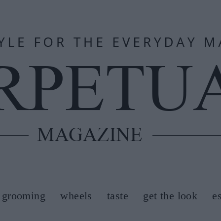
grooming
wheels
taste
get the look
e