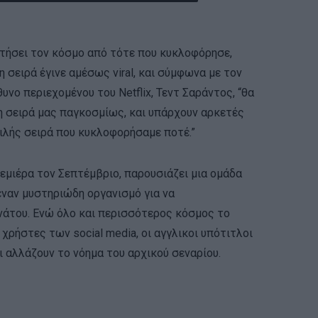
ακτήσει τον κόσμο από τότε που κυκλοφόρησε,
η σειρά έγινε αμέσως viral, και σύμφωνα με τον
νο περιεχομένου του Netflix, Τεντ Σαράντος, “θα
η σειρά μας παγκοσμίως, και υπάρχουν αρκετές
φιλής σειρά που κυκλοφορήσαμε ποτέ.”
εμιέρα τον Σεπτέμβριο, παρουσιάζει μια ομάδα
αν μυστηριώδη οργανισμό για να
νάτου. Ενώ όλο και περισσότερος κόσμος το
ρήστες των social media, οι αγγλικοι υπότιτλοι
αι αλλάζουν το νόημα του αρχικού σεναρίου.