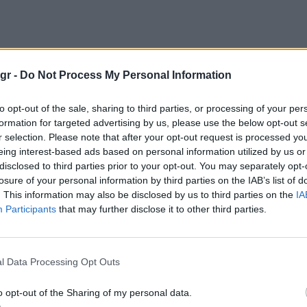
gr -
Do Not Process My Personal Information
to opt-out of the sale, sharing to third parties, or processing of your per
formation for targeted advertising by us, please use the below opt-out s
r selection. Please note that after your opt-out request is processed y
eing interest-based ads based on personal information utilized by us or
disclosed to third parties prior to your opt-out. You may separately opt-
” αναμένεται να γίνει η πιο δημοφιλής
losure of your personal information by third parties on the IAB’s list of
. This information may also be disclosed by us to third parties on the
IA
etflix!
Participants
that may further disclose it to other third parties.
ια παράδειγμα, ισχυρίστηκε οι αγγλικοί υπότιτλοι
χικού σεναρίου. Η Mayer, η οποία μιλά άπταιστα
l Data Processing Opt Outs
άς είναι τόσο καλά γραμμένοι, και τίποτα από
o opt-out of the Sharing of my personal data.