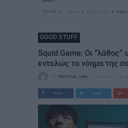
»
»
Home
GOOD STUFF
Squid 
YOU ARE AT:
GOOD STUFF
Squid Game: Οι “λάθος” υ
εντελώς το νόημα της σε
By
PERPETUAL TEAM
05/10/2021
N
Share
Tweet