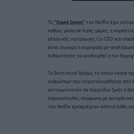
Το
“Squid Game”
του Netflix έχει κατ
καθώς μέσα σε λίγες μέρες, η κορεάτικ
ελληνικής καταγωγής Co-CEO και υπεύθυ
είναι σίγουρα η κορυφαία μη-αγγλόφων
πιθανότητες να αναδειχθεί η πιο δημο
Το δυστοπικό δράμα, το οποίο έκανε πρ
ανθρώπων που στρατολογήθηκαν από έν
ανταγωνιστούν σε παιχνίδια ζωής ή θα
παρακολουθεί, σύμφωνα με ορισμένους χ
του Netflix εμπεριέχουν κάποια λάθη κ