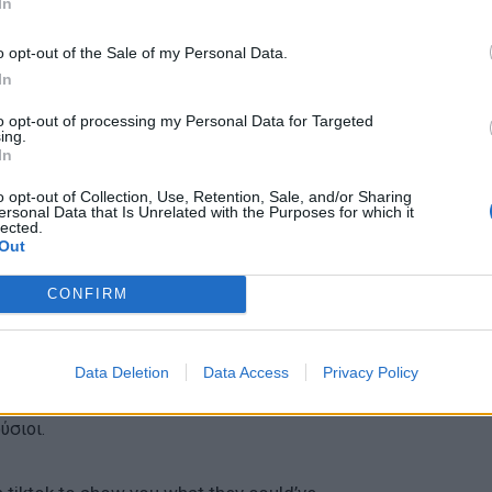
In
o opt-out of the Sale of my Personal Data.
In
to opt-out of processing my Personal Data for Targeted
ing.
In
o opt-out of Collection, Use, Retention, Sale, and/or Sharing
ersonal Data that Is Unrelated with the Purposes for which it
lected.
δείγματα, συμπεριλαμβανομένου ενός όπου η Han
Out
ung) προσπαθεί να πείσει τους υπόλοιπους
CONFIRM
αζί της. Η λεζάντα γράφει: “Δεν είμαι ιδιοφυΐα,
ραση ωστόσο είναι: “Είμαι πολύ έξυπνη – απλώς
”. Αυτό είναι σημαντικό γιατί δείχνει ένα
Data Deletion
Data Access
Privacy Policy
εόραση και τον κινηματογράφο, όπου οι
ύσιοι.