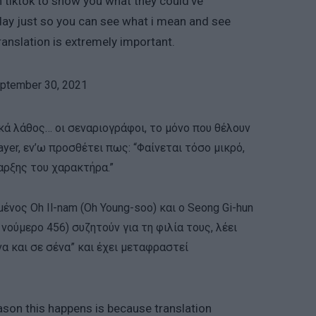
 tiktok to show you what they could’ve
oday just so you can see what i mean and see
anslation is extremely important.
ptember 30, 2021
κά λάθος… οι σεναριογράφοι, το μόνο που θέλουν
 Mayer, εν’ω προσθέτει πως: “Φαίνεται τόσο μικρό,
αρξης του χαρακτήρα.”
μένος Oh Il-nam (Oh Young-soo) και ο Seong Gi-hun
νούμερο 456) συζητούν για τη φιλία τους, λέει
να και σε σένα” και έχει μεταφραστεί
eason this happens is because translation