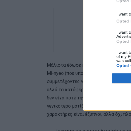
Opted 
I want t
Opted 
I want 
Advertis
Opted 
I want t
of my P
was col
Μάλιστα έδωσε και μια σειρά από παρα
Opted 
Mi-nyeo (που υποδύεται η Kim Joo-Ryo
συμμετέχοντες να παίξουν το παιχνίδι μ
αλλά τα κατάφερα”, η απευθείας μετάφ
δεν είχα ποτέ την ευκαιρία να σπουδάσω
γενικότερο μοτίβο στην κορεατική τηλ
χαρακτήρες είναι έξυπνοι, αλλά όχι πλο