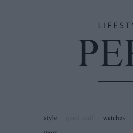
style
good stuff
watches
more