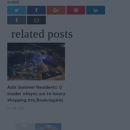
SHARE.
Twitter
Facebook
Google+
Pinterest
LinkedIn
Tumblr
Email
related
posts
Astir Summer Residents: Ο
insider οδηγός για το luxury
shopping στη Βουλιαγμένη
07/08/2026