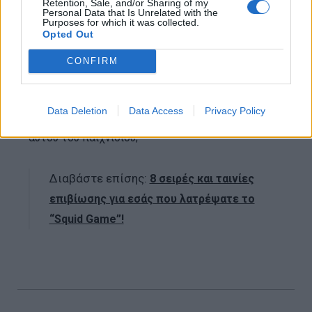
σημερινή Κορέα, όπου 456 ατόμα με πολλά χρέη
Retention, Sale, and/or Sharing of my
Personal Data that Is Unrelated with the
παίζουν παιχνίδια με την ελπίδα να κερδίσουν ένα
Purposes for which it was collected.
Opted Out
τεράστιο χρηματικό έπαθλο. Κάθε παιχνίδι είναι
σαν ένα παραδοσιακό κορεάτικο παιχνίδι για
CONFIRM
παιδιά, όπως το Κόκκινο φως και το Πράσινο
φως, στο οποίο όμως η ήττα σημαίνει θάνατος.
Data Deletion
Data Access
Privacy Policy
Ποιος θα είναι ο νικητής και ποιος είναι ο σκοπός
αυτού του παιχνιδιού;
Διαβάστε επίσης:
8 σειρές και ταινίες
επιβίωσης για εσάς που λατρέψατε το
“Squid Game”!