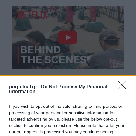
Το Netflix πιστεύει ότι το 89% των ανθρώπων που
perpetual.gr -
Do Not Process My Personal
ξεκίνησαν το “Squid Game” παρακολούθησαν
Information
τουλάχιστον 75 λεπτά, και πως το 66% των
If you wish to opt-out of the sale, sharing to third parties, or
θεατών – ή 87 εκατομμύρια άνθρωποι –
processing of your personal or sensitive information for
ολοκλήρωσαν την σειρά τις πρώτες 23 ημέρες
targeted advertising by us, please use the below opt-out
που ήταν online.
section to confirm your selection. Please note that after your
opt-out request is processed you may continue seeing