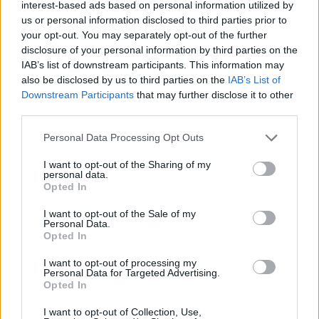
interest-based ads based on personal information utilized by
Διαβάστε επίσης:
“Squid Game”: Η πιο
us or personal information disclosed to third parties prior to
your opt-out. You may separately opt-out of the further
δημοφιλής σειρά στο Netflix έκανε 10
disclosure of your personal information by third parties on the
χρόνια για να ολοκληρωθεί!
IAB’s list of downstream participants. This information may
also be disclosed by us to third parties on the
IAB’s List of
Downstream Participants
that may further disclose it to other
Να σημειώσουμε πως η σειρά εχει γίνει
third parties.
παγκόσμια επιτυχία και είναι ήδη το πιο
Personal Data Processing Opt Outs
δημοφιλές σόου στην ιστορία του Netflix,
ξεπερνώντας κατά πολύ την σειρά Bridgerton, την
I want to opt-out of the Sharing of my
personal data.
οποία παρακολούθησαν 82 εκατομμύρια
Opted In
άνθρωποι.
I want to opt-out of the Sale of my
Personal Data.
Opted In
Για όσους δεν γνωρίζουν, η σειρά του σκηνοθέτη
Hwang Dong-hyuk
, η οποία φτασε στο Νο.1 του
I want to opt-out of processing my
Personal Data for Targeted Advertising.
Top 10 του Netflix μόλις τέσσερις ημέρες μετά
Opted In
την κυκλοφορία της, διαδραματίzεται στην
I want to opt-out of Collection, Use,