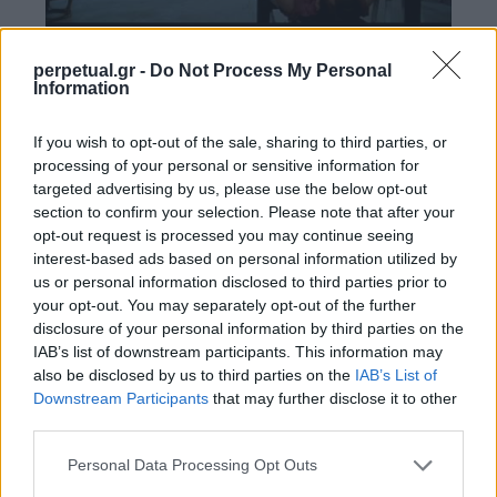
perpetual.gr -
Do Not Process My Personal
Information
O Λέστερ, ευκατάστατος οικογενειάρχης των
προαστίων, συνειδητοποιεί βαθμιαία την
If you wish to opt-out of the sale, sharing to third parties, or
αβάσταχτη κενότητα της υλιστικής του
processing of your personal or sensitive information for
targeted advertising by us, please use the below opt-out
καθημερινότητας. H υπαρξιακή του κρίση θα πάρει
section to confirm your selection. Please note that after your
σοβαρές διαστάσεις από τη στιγμή που αρχίζει να
opt-out request is processed you may continue seeing
έλκεται από μια συμμαθήτρια της κόρης του και
interest-based ads based on personal information utilized by
us or personal information disclosed to third parties prior to
να συμπεριφέρεται εντελώς αντικοινωνικά. Η
your opt-out. You may separately opt-out of the further
ταινία πραγματεύεται μία “επίθεση” στην
disclosure of your personal information by third parties on the
παραδοσιακή εκδοχή του “αμερικανικού ονείρου”
IAB’s list of downstream participants. This information may
also be disclosed by us to third parties on the
IAB’s List of
και στους εκπροσώπους του, που κατέληξαν
Downstream Participants
that may further disclose it to other
υπέρμαχοι όλων όσων κάποτε αμφισβητούσαν.
third parties.
Personal Data Processing Opt Outs