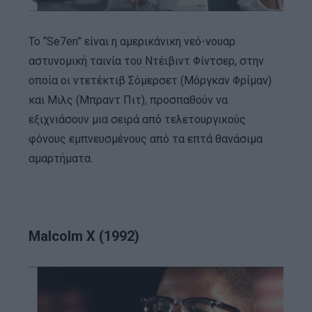
Το “Se7en” είναι η αμερικάνικη νεό-νουαρ
αστυνομική ταινία του Ντέιβιντ Φίντσερ, στην
οποία οι ντετέκτιβ Σόμερσετ (Μόργκαν Φρίμαν)
και Μιλς (Μπραντ Πιτ), προσπαθούν να
εξιχνιάσουν μια σειρά από τελετουργικούς
φόνους εμπνευσμένους από τα επτά θανάσιμα
αμαρτήματα.
Malcolm X (1992)