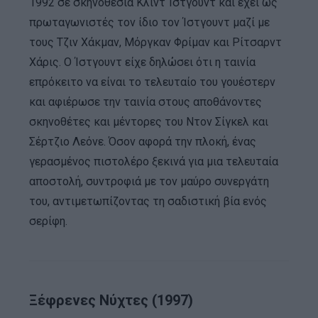
1992 σε σκηνοθεσία Κλιντ Ίστγουντ και έχει ως
πρωταγωνιστές τον ίδιο τον Ίστγουντ μαζί με
τους Τζιν Χάκμαν, Μόργκαν Φρίμαν και Ρίτσαρντ
Χάρις. Ο Ίστγουντ είχε δηλώσει ότι η ταινία
επρόκειτο να είναι το τελευταίο του γουέστερν
και αφιέρωσε την ταινία στους αποθάνοντες
σκηνοθέτες και μέντορες του Ντον Σίγκελ και
Σέρτζιο Λεόνε. Όσον αφορά την πλοκή, ένας
γερασμένος πιστολέρο ξεκινά για μια τελευταία
αποστολή, συντροφιά με τον μαύρο συνεργάτη
του, αντιμετωπίζοντας τη σαδιστική βία ενός
σερίφη.
Ξέφρενες Νύχτες (1997)