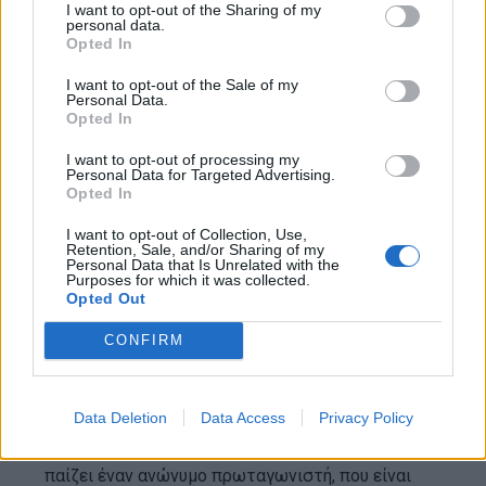
I want to opt-out of the Sharing of my
personal data.
Fight Club (1999)
Opted In
I want to opt-out of the Sale of my
Personal Data.
Opted In
I want to opt-out of processing my
Personal Data for Targeted Advertising.
Opted In
I want to opt-out of Collection, Use,
Retention, Sale, and/or Sharing of my
Personal Data that Is Unrelated with the
Purposes for which it was collected.
Opted Out
CONFIRM
Το “Fight Club” είναι ταινία του 1999 σε
σκηνοθεσία του Ντέιβιντ Φίντσερ, με
πρωταγωνιστές τους Μπραντ Πιτ, Έντουαρντ
Data Deletion
Data Access
Privacy Policy
Νόρτον και Έλενα Μπόναμ Κάρτερ. Ο Νόρτον
παίζει έναν ανώνυμο πρωταγωνιστή, που είναι