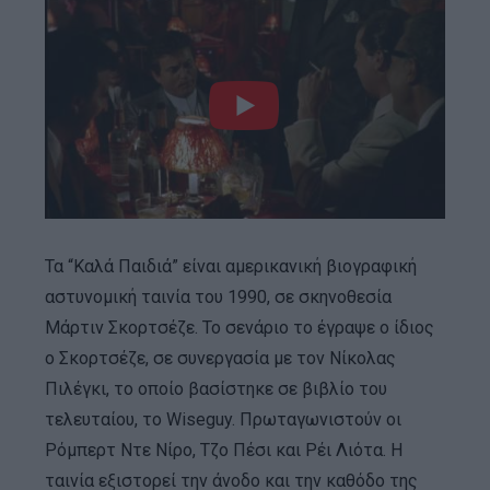
Τα “Καλά Παιδιά” είναι αμερικανική βιογραφική
αστυνομική ταινία του 1990, σε σκηνοθεσία
Μάρτιν Σκορτσέζε. Το σενάριο το έγραψε ο ίδιος
ο Σκορτσέζε, σε συνεργασία με τον Νίκολας
Πιλέγκι, το οποίο βασίστηκε σε βιβλίο του
τελευταίου, το Wiseguy. Πρωταγωνιστούν οι
Ρόμπερτ Ντε Νίρο, Τζο Πέσι και Ρέι Λιότα. Η
ταινία εξιστορεί την άνοδο και την καθόδο της