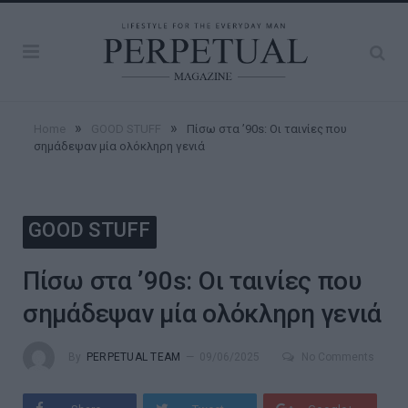
»
»
Home
GOOD STUFF
Πίσω στα ’90s: Οι ταινίες που
σημάδεψαν μία ολόκληρη γενιά
GOOD STUFF
Πίσω στα ’90s: Οι ταινίες που
σημάδεψαν μία ολόκληρη γενιά
By
PERPETUAL TEAM
09/06/2025
No Comments