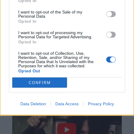
Opted In
της ταινίας επικεντρώνεται στην ιστορία του Oh
Dae-su, ο οποίος είναι φυλακισμένος σε ένα κελί,
I want to opt-out of the Sale of my
Personal Data.
το οποίο μοιάζει με δωμάτιο ξενοδοχείου. Εκεί
Opted In
βρισκόταν επί 15 έτη, χωρίς να ξέρει την
I want to opt-out of processing my
ταυτότητα των απαγωγέων του, μα ούτε και τα
Personal Data for Targeted Advertising.
Opted In
κίνητρα τους. Όταν πια καταφέρνει να
ελευθερωθεί, ο πρωταγωνιστής βρίσκει τον
I want to opt-out of Collection, Use,
Retention, Sale, and/or Sharing of my
εαυτό του εγκλωβισμένο σε ένα δίκτυο ο
Personal Data that Is Unrelated with the
Purposes for which it was collected.
σκευωριών και βίας. Στο ταξίδι του για εκδίκηση,
Opted Out
εμπλέκεται ρομαντικά και ερωτεύεται τη νεαρή
CONFIRM
σούσι σεφ Mi-do.
Data Deletion
Data Access
Privacy Policy