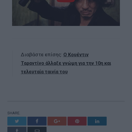
Διαβάστε επίσης:
Ο Κουέντιν
Ταραντίνο άλλαξε γνώμη για την 10η και
τελευταία ταινία του
SHARE.
Twitter
Facebook
Google+
Pinterest
LinkedIn
Tumblr
Email