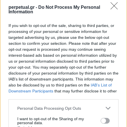
Lionsgate Television. “Αυτή η μεταφορά του
perpetual.gr -
Do Not Process My Personal
‘Oldboy΄’ θα περιλαμβάνει την ακατέργαστη
Information
συναισθηματική δύναμη, τις εμβληματικές σκηνές
μάχης και το σπλαχνικό στυλ που έκαναν την
If you wish to opt-out of the sale, sharing to third parties, or
processing of your personal or sensitive information for
ταινία κλασική”, πρόσθεσε.
targeted advertising by us, please use the below opt-out
section to confirm your selection. Please note that after your
Αξίζει να σημειωθεί ότι το 2013, ο Spike Lee
opt-out request is processed you may continue seeing
interest-based ads based on personal information utilized by
σκηνοθέτησε ένα αγγλόφωνο remake του “Oldboy”
us or personal information disclosed to third parties prior to
με πρωταγωνιστές τους Josh Brolin, Elizabeth
your opt-out. You may separately opt-out of the further
Olsen, Sharlto Copley, Samuel L. Jackson και
disclosure of your personal information by third parties on the
IAB’s list of downstream participants. This information may
Michael Imperioli, αλλά δεν έλαβε και τις
also be disclosed by us to third parties on the
IAB’s List of
καλύτερες κριτικές.
Downstream Participants
that may further disclose it to other
third parties.
Το αρχικό Oldboy έκανε πρεμιέρα το 2003 και είχε
Personal Data Processing Opt Outs
ως κύριους πρωταγωνιστές τους Choi Min-sik,
I want to opt-out of the Sharing of my
Yoo Ji-tae, Kang Hye-jung και Oh Dal-su. Η πλοκή
personal data.