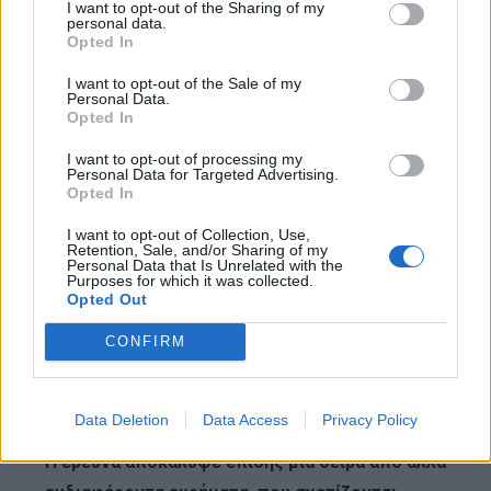
I want to opt-out of the Sharing of my
προκαταρκτικά παίζουν πολύ σημαντικό ρόλο.
personal data.
Opted In
I want to opt-out of the Sale of my
Τα άτομα με μαύρα μαλλιά έχουν
Personal Data.
περισσότερους οργασμούς;
Opted In
I want to opt-out of processing my
Personal Data for Targeted Advertising.
Σύμφωνα με την έρευνα, το 43% των
Opted In
ερωτηθέντων με μαύρα μαλλιά, έχουν
I want to opt-out of Collection, Use,
πολλαπλούς οργασμούς ανά σεξουαλική πράξη.
Retention, Sale, and/or Sharing of my
Personal Data that Is Unrelated with the
Purposes for which it was collected.
Opted Out
Ο αυνανισμός δεν αποτελέι πλέον ταμπού
CONFIRM
Τα στατιστικά στοιχεία δείχνουν, ότι κατά μέσο
όρο αυνανίζονται τρεις φορές την εβδομάδα.
Data Deletion
Data Access
Privacy Policy
Η έρευνα αποκάλυψε επίσης μια σειρά από άλλα