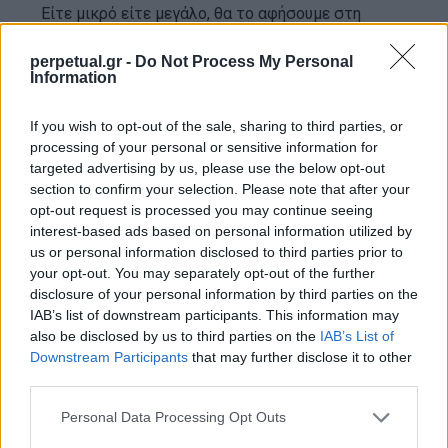
Είτε μικρό είτε μεγάλο, θα το αφήσουμε στη
φαντασία σας, αλλά το 65% των ερωτηθέντων
perpetual.gr -
Do Not Process My Personal
λέει ότι το μέγεθος του πέους είναι σημαντικό.
Information
If you wish to opt-out of the sale, sharing to third parties, or
Στους περισσότερους αρέσει η “σκυλίσια”
processing of your personal or sensitive information for
στάση
targeted advertising by us, please use the below opt-out
section to confirm your selection. Please note that after your
opt-out request is processed you may continue seeing
Το 57% δήλωσε ότι η “σκυλίσια” ήταν η αγαπημένη
interest-based ads based on personal information utilized by
σεξουαλική τους στάση, με το “ιεραπόστολικό” να
us or personal information disclosed to third parties prior to
έρχεται δεύτερο στο 46% και το “η γυναίκα απο
your opt-out. You may separately opt-out of the further
disclosure of your personal information by third parties on the
πάνω” στο 30%.
IAB’s list of downstream participants. This information may
also be disclosed by us to third parties on the
IAB’s List of
Το προκαταρκτικά είναι σημαντικά – ειδικά για
Downstream Participants
that may further disclose it to other
third parties.
τα άτομα με ξανθά μαλλιά
Personal Data Processing Opt Outs
Το 88% των ξανθών ερωτηθέντων δήλωσε ότι τα