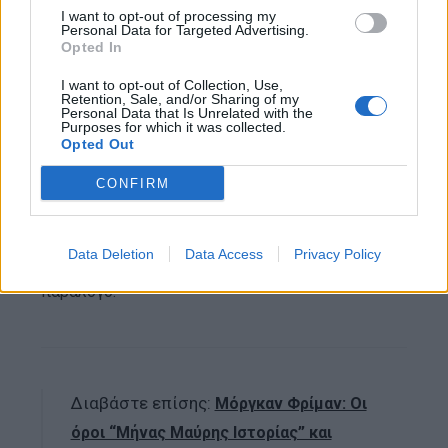
Ο Πασκάλ μίλησε επίσης για την Λουξ όταν
I want to opt-out of processing my
Personal Data for Targeted Advertising.
μεγάλωσε – και για το πώς ήταν το αγαπημένο
Opted In
παιδί στο σπίτι.
I want to opt-out of Collection, Use,
Retention, Sale, and/or Sharing of my
Personal Data that Is Unrelated with the
“Κυριάρχησε από την πρώτη στιγμή στο σπίτι.
Purposes for which it was collected.
Opted Out
Όταν η μεγαλύτερη αδελφή μου και εγώ την
επισκεπτόμασταν, ήμασταν σαν εισβολείς. Η
CONFIRM
μητέρα μας ήταν η μητέρα της, αλλά το να
νομίζουμε ότι δικαιούμασταν την προσοχή αυτής
Data Deletion
Data Access
Privacy Policy
της γυναίκας με οποιονδήποτε τρόπο ήταν
παράλογο.”
Διαβάστε επίσης:
Μόργκαν Φρίμαν: Οι
όροι “Μήνας Μαύρης Ιστορίας” και