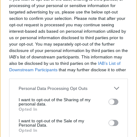
“Ήταν ένας από τους πρώτους ανθρώπους που
processing of your personal or sensitive information for
μου χάρισε τα εργαλεία που άρχισαν να
targeted advertising by us, please use the below opt-out
διαμορφώνουν την ταυτότητά μου”, είχε δηλώσει
section to confirm your selection. Please note that after your
opt-out request is processed you may continue seeing
στο περιοδικό Revista Ya.
interest-based ads based on personal information utilized by
us or personal information disclosed to third parties prior to
your opt-out. You may separately opt-out of the further
Αφού μεγάλωσε στη Χιλή, η Λουξ ζει τώρα στη
disclosure of your personal information by third parties on the
Νέα Υόρκη. Στη συνέντευξη του στο Esquire, ο
IAB’s list of downstream participants. This information may
Πασκάλ είπε ότι ενώ δεν έχει δει τη Λουξ από
also be disclosed by us to third parties on the
IAB’s List of
Downstream Participants
that may further disclose it to other
πέρυσι λόγω του πολυάσχολου προγράμματός
third parties.
του, ανυπομονούσε να μαζευτεί όλη η οικογένεια
για να την παρακολουθήσει σε ένα project.
Personal Data Processing Opt Outs
I want to opt-out of the Sharing of my
personal data.
“Ανησυχώ για το πότε θα επιστρέψω ξανά”, είπε.
Opted In
“Γι’ αυτό προσπαθώ να τη βλέπω όσο το δυνατόν
I want to opt-out of the Sale of my
περισσότερο”.
Personal Data.
Opted In