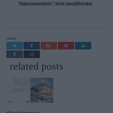
“Αφροαμερικανός” είναι προσβλητικοί
SHARE.
Twitter
Facebook
Google+
Pinterest
LinkedIn
Tumblr
Email
related
posts
Η Στοά Αρσακείου