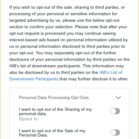
βόμβας χωρίς CGI.
If you wish to opt-out of the sale, sharing to third parties, or
processing of your personal or sensitive information for
targeted advertising by us, please use the below opt-out
“Πρέπει να βρούμε έναν τρόπο να μπούμε στο
section to confirm your selection. Please note that after your
κεφάλι αυτού του άντρα. Πρέπει να δούμε τον
opt-out request is processed you may continue seeing
κόσμο όπως τον βλέπει, πρέπει να δούμε τα
interest-based ads based on personal information utilized by
us or personal information disclosed to third parties prior to
άτομα να κινούνται, πρέπει να δούμε τον τρόπο
your opt-out. You may separately opt-out of the further
που φαντάζεται τα κύματα ενέργειας, τον
disclosure of your personal information by third parties on the
κβαντικό κόσμο”, είπε στον Τζάκσον. “Και μετά
IAB’s list of downstream participants. This information may
also be disclosed by us to third parties on the
IAB’s List of
πρέπει να δούμε πώς αυτό μεταφράζεται στο
Downstream Participants
that may further disclose it to other
τεστ Trinity. Και πρέπει να νιώσουμε τον κίνδυνο,
third parties.
να νιώσουμε την απειλή όλων αυτών με κάποιο
Personal Data Processing Opt Outs
τρόπο”.
I want to opt-out of the Sharing of my
personal data.
Ο σκηνοθέτης έθεσε στον Τζάκσον την απόλυτη
Opted In
πρόκληση: “Ας κάνουμε όλα αυτά τα πράγματα,
I want to opt-out of the Sale of my
Personal Data.
αλλά χωρίς γραφικά στον υπολογιστή”.