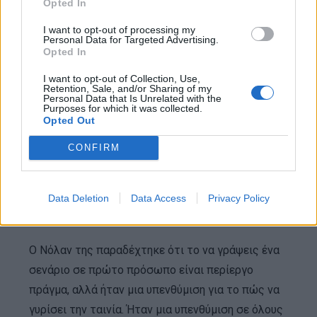
Opted In
I want to opt-out of processing my
Personal Data for Targeted Advertising.
Opted In
I want to opt-out of Collection, Use,
Retention, Sale, and/or Sharing of my
Personal Data that Is Unrelated with the
Purposes for which it was collected.
Opted Out
CONFIRM
Data Deletion
Data Access
Privacy Policy
Ο Νόλαν της παραδέχτηκε ότι το να γράψεις ένα
σενάριο σε πρώτο πρόσωπο είναι περίεργο
πράγμα, αλλά ήταν μια υπενθύμιση για το πώς να
γυρίσει την ταινία. Ήταν μια υπενθύμιση σε όλους