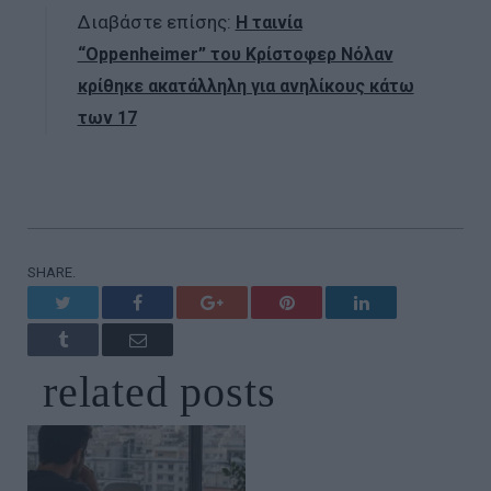
Διαβάστε επίσης:
Η ταινία
“Oppenheimer” του Κρίστοφερ Νόλαν
κρίθηκε ακατάλληλη για ανηλίκους κάτω
των 17
SHARE.
Twitter
Facebook
Google+
Pinterest
LinkedIn
Tumblr
Email
related
posts