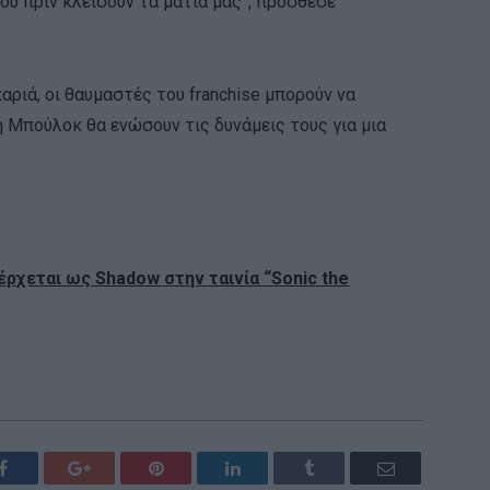
ου πριν κλείσουν τα μάτια μας”, πρόσθεσε
αριά, οι θαυμαστές του franchise μπορούν να
 η Μπούλοκ θα ενώσουν τις δυνάμεις τους για μια
έρχεται ως Shadow στην ταινία “Sonic the
Facebook
Google+
Pinterest
LinkedIn
Tumblr
Email