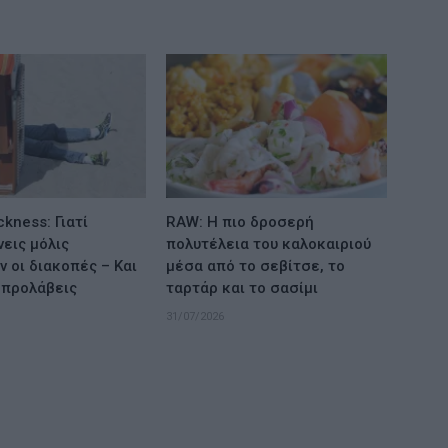
ckness: Γιατί
RAW: Η πιο δροσερή
εις μόλις
πολυτέλεια του καλοκαιριού
ν οι διακοπές – Και
μέσα από το σεβίτσε, το
 προλάβεις
ταρτάρ και το σασίμι
31/07/2026