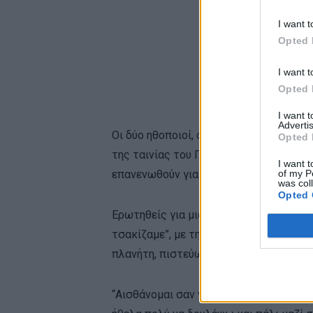
I want t
Opted 
I want t
Opted 
I want 
Advertis
Οι δύο ηθοποιοί, οι οποίοι εμφανίστη
Opted 
της ταινίας του Γιαν ντε Μποντ και μο
I want t
of my P
επανενωθούν για μια ταινία “Speed ​​3”.
was col
Opted 
Ερωτηθείς για μια πιθανή τρίτη ταινία,
τσακίζαμε”, με την Μπούλοκ να συμπλη
πλανήτη, πιστεύω ότι ο Κιάνου και εγώ
“Αισθάνομαι σαν να υπάρχει ένα κάλεσμ