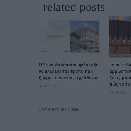
related
posts
Η Στοά Αρσακείου φιλοδοξεί
Leisure Si
να αλλάξει τον τρόπο που
αρρωσταίν
ζούμε το κέντρο της Αθήνας
ξεκινήσου
πώς να το
05/08/2026
04/08/2026
Comments are closed.