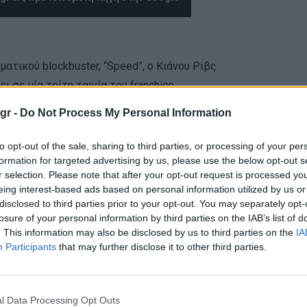
ατικού blockbuster, “Speed”, o Κιάνου Ριβς
 σε μία τρίτη ταινία του franchice.
gr -
Do Not Process My Personal Information
ηκε τον αστυνομικό Τζακ Τρέιβεν στην
λάι του την Σάντρα Μπούλοκ στο ρόλο της Άνι
to opt-out of the sale, sharing to third parties, or processing of your per
formation for targeted advertising by us, please use the below opt-out s
 δόση του franchise, ωστόσο θα ήθελε να κάνει
r selection. Please note that after your opt-out request is processed y
στρια του πριν φύγουν από τον μάταιο τούτο
eing interest-based ads based on personal information utilized by us or
disclosed to third parties prior to your opt-out. You may separately opt-
losure of your personal information by third parties on the IAB’s list of
. This information may also be disclosed by us to third parties on the
IA
Participants
that may further disclose it to other third parties.
l Data Processing Opt Outs