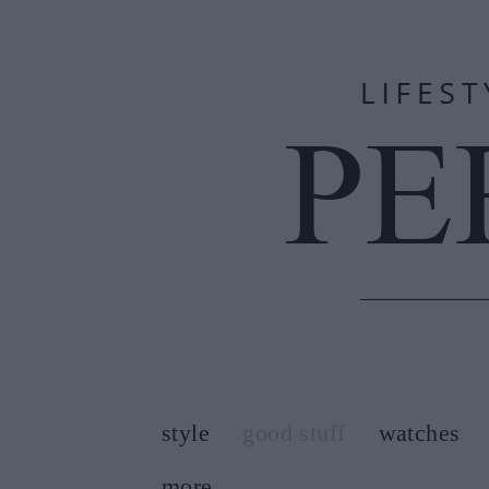
style
good stuff
watches
more