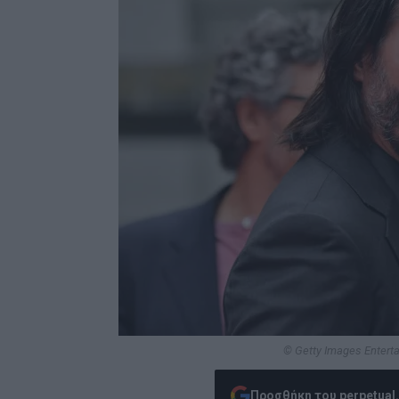
© Getty Images Enterta
Προσθήκη του perpetual