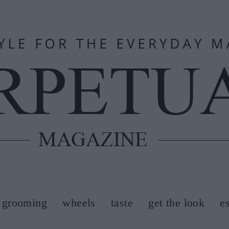
grooming
wheels
taste
get the look
e