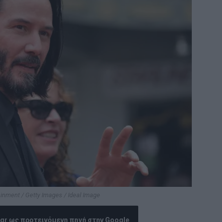
inment / Getty Images / Ideal Image
.gr ως προτεινόμενη πηγή στην Google