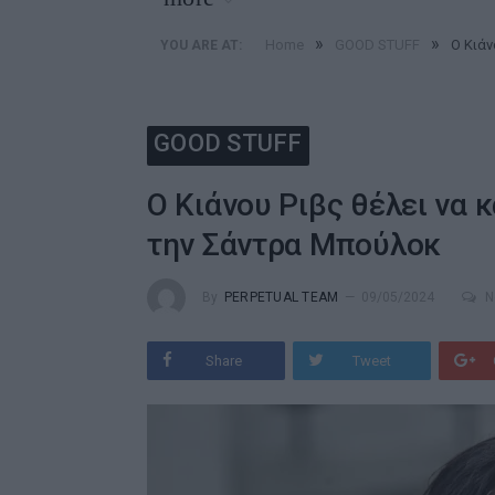
»
»
Home
GOOD STUFF
Ο Κιάν
YOU ARE AT:
GOOD STUFF
Ο Κιάνου Ριβς θέλει να κ
την Σάντρα Μπούλοκ
By
PERPETUAL TEAM
09/05/2024
N
Share
Tweet