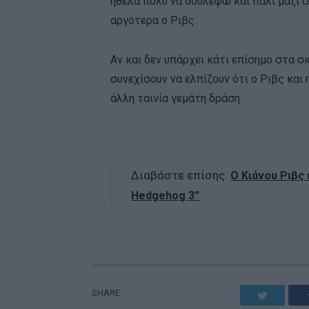
ήθελα πολύ να δουλέψω και πάλι μαζί σ
αργότερα ο Ριβς.
Αν και δεν υπάρχει κάτι επίσημο στα σκ
συνεχίσουν να ελπίζουν ότι ο Ριβς και
άλλη ταινία γεμάτη δράση.
Διαβάστε επίσης:
Ο Κιάνου Ριβς 
Hedgehog 3”
SHARE.
Twitter