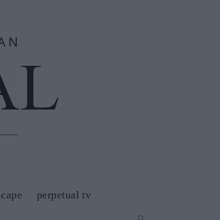
scape
perpetual tv