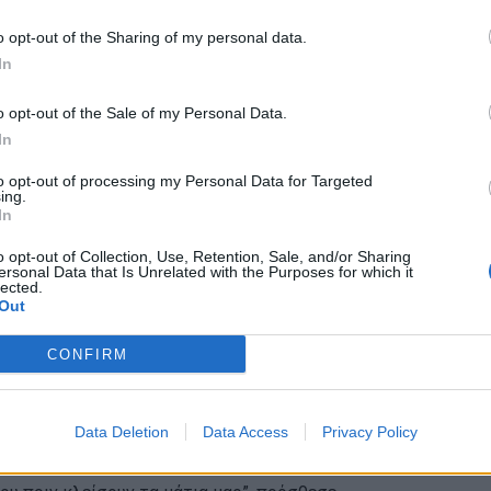
o opt-out of the Sharing of my personal data.
In
o opt-out of the Sale of my Personal Data.
In
to opt-out of processing my Personal Data for Targeted
ing.
καν στο podcast 50 MPH, αναπόλησαν τα γυρίσματα
In
ιράστηκαν την κοινή τους επιθυμία να
o opt-out of Collection, Use, Retention, Sale, and/or Sharing
ersonal Data that Is Unrelated with the Purposes for which it
lected.
Out
 ο Ριβς απάντησε: “Εννοώ, ξέρετε – θα το
CONFIRM
ρώνει: “Πριν πεθάνω, πριν φύγω από αυτόν τον
 πρέπει να κάνουμε κάτι μπροστά στην κάμερα.”
Data Deletion
Data Access
Privacy Policy
α εδώ. Σαν να υπάρχει κάτι που δεν συνέβη. Θα