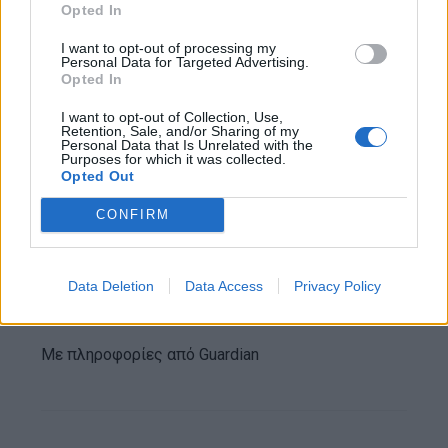
Opted In
παίρνω αποφάσεις όλη μέρα”.
I want to opt-out of processing my
Personal Data for Targeted Advertising.
Η συνέντευξη συμπίπτει με τη δημοσίευση του
Opted In
νέου βιβλίου του Άλεν με μικρά κόμικς, Zero
I want to opt-out of Collection, Use,
Gravity, και μία παράσταση που πρόκειται να
Retention, Sale, and/or Sharing of my
Personal Data that Is Unrelated with the
ανέβει στο εγγύς μέλλον. Και τα δύο γράφτηκαν
Purposes for which it was collected.
Opted Out
σε μεγάλο βαθμό κατά την διάρκεια lockdown.
CONFIRM
Μιλώντας την Τρίτη, ο Μπάλντουιν και ο Άλεν
απέφυγαν να αναφερθούν στα θέματα για τα
Data Deletion
Data Access
Privacy Policy
οποία έχουν επικριθεί το τελευταίο διάστημα.
Με πληροφορίες από Guardian