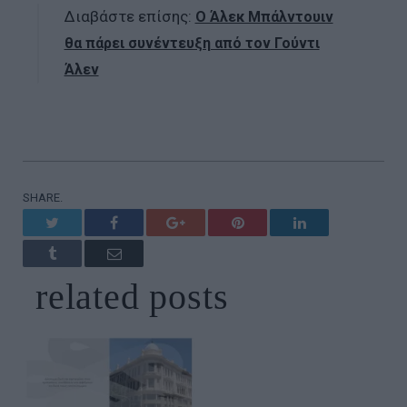
Διαβάστε επίσης:
Ο Άλεκ Μπάλντουιν
θα πάρει συνέντευξη από τον Γούντι
Άλεν
SHARE.
Twitter
Facebook
Google+
Pinterest
LinkedIn
Tumblr
Email
related
posts