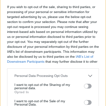
της δημοσιότητας σε βάρος του διάσημου
If you wish to opt-out of the sale, sharing to third parties, or
δημιουργού περί παρενόχλησης το 1992 της
processing of your personal or sensitive information for
υιοθετημένης κόρης του Ντίλαν Φάροου.
targeted advertising by us, please use the below opt-out
section to confirm your selection. Please note that after your
opt-out request is processed you may continue seeing
Κατά την διάρκεια της συνέντευξης ο Άλεν είπε
interest-based ads based on personal information utilized by
ότι έχει καταφέρει μέχρι στιγμής να αποφύγει να
us or personal information disclosed to third parties prior to
your opt-out. You may separately opt-out of the further
κολλήσει τον Covid-19 μέσω ενός μείγματος
disclosure of your personal information by third parties on the
τύχης και προσοχής. “Όταν ήρθε η πανδημία”, είπε,
IAB’s list of downstream participants. This information may
“ήμουν στο σπίτι μου, τρομοκρατημένος όπως
also be disclosed by us to third parties on the
IAB’s List of
Downstream Participants
that may further disclose it to other
όλοι, κρυμμένος κάτω από το κρεβάτι”.
third parties.
Μετά από μια περίοδο λύπης που δεν μπορούσε
Personal Data Processing Opt Outs
να κάνει την ταινία που σχεδίαζε, είπε ότι άρχισε
I want to opt-out of the Sharing of my
personal data.
να επαναξιολογεί την κατάσταση. “Σκέφτηκα: Μου
Opted In
αρέσει κάτω από το κρεβάτι. Δεν πρέπει να βγω
I want to opt-out of the Sale of my
έξω και δεν χρειάζεται να κάνω μία ταινία και να
Personal Data.