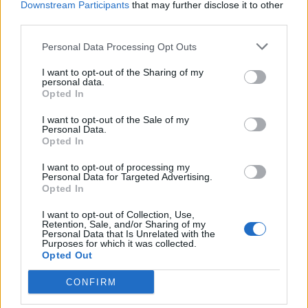
Downstream Participants
that may further disclose it to other
– μέσα από την οπτική του Γουόλτ.
third parties.
Personal Data Processing Opt Outs
“Αντιλαμβάνομαι εκ των υστέρων ότι η σειρά
ήταν στημένη, με την έννοια ότι η αφήγηση ήταν
I want to opt-out of the Sharing of my
personal data.
αποκλειστικά μέσα από τα μάτια του Γουόλτ,
Opted In
ακόμη και σε σκηνές στις οποίες δεν ήταν παρών.
I want to opt-out of the Sale of my
[Αλλά] ακόμη και ο Γκας, που ήταν ο εχθρός του
Personal Data.
Opted In
Γουόλτ, δεν μισήθηκε όσο η Σκάιλερ. Είναι
περίεργο πράγμα. Εξακολουθώ να το σκέφτομαι
I want to opt-out of processing my
Personal Data for Targeted Advertising.
όλα αυτά τα χρόνια.”
Opted In
I want to opt-out of Collection, Use,
Και ενώ ο Γουόλτερ Γουάιτ παραμένει μια
Retention, Sale, and/or Sharing of my
Personal Data that Is Unrelated with the
λατρευτική φιγούρα μεταξύ των θαυμαστών του
Purposes for which it was collected.
Opted Out
“Breaking Bad”, ο Γκίλιγκαν έχει διαφορετική
άποψη.
CONFIRM