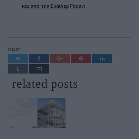
και από την Σκάιλερ Γουάιτ
SHARE.
Twitter
Facebook
Google+
Pinterest
LinkedIn
Tumblr
Email
related
posts