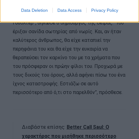
“Όσο περισσότερο αναλογίζομαι το ‘Breaking Bad’,
Data Deletion
Data Access
Privacy Policy
τόσο λιγότερη συμπάθεια τρέφω για τον
Γουόλτερ”, δήλωσε ο δημιουργός της σειράς. “Του
έριξαν σανίδα σωτηρίας από νωρίς. Και, αν ήταν
καλύτερος άνθρωπος, θα είχε καταπιεί την
περηφάνια του και θα είχε την ευκαιρία να
θεραπεύσει τον καρκίνο του με τα χρήματα που
του πρόσφεραν οι πρώην φίλοι του. Προχωρά με
τους δικούς του όρους, αλλά αφήνει πίσω του ένα
ίχνος καταστροφής. Εστιάζω σε αυτό
περισσότερο από ό,τι στο παρελθόν”, πρόσθεσε.
Διαβάστε επίσης:
Better Call Saul: Ο
χαρακτήρας που μισήθηκε περισσότερο