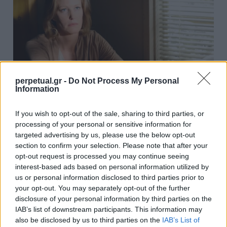
perpetual.gr -
Do Not Process My Personal
Information
If you wish to opt-out of the sale, sharing to third parties, or
processing of your personal or sensitive information for
targeted advertising by us, please use the below opt-out
section to confirm your selection. Please note that after your
Ακόμα και ο Άαρον Πολ δεν καταλάβαινε για
opt-out request is processed you may continue seeing
ποιον λόγο το κοινό μισούσε την Σκάιλερ. Το
interest-based ads based on personal information utilized by
2018, ο Πολ ρώτησε το EW: “Γιατί το κοινό δεν
us or personal information disclosed to third parties prior to
your opt-out. You may separately opt-out of the further
συμπάσχει με αυτή τη ταλαιπωρημένη γυναίκα;”. Ο
disclosure of your personal information by third parties on the
Γκίλιγκαν πιστεύει ότι η απάντηση βρίσκεται
IAB’s list of downstream participants. This information may
στον τρόπο που παρουσιάστηκε το “Breaking Bad”
also be disclosed by us to third parties on the
IAB’s List of