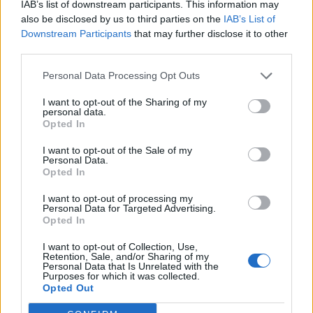
Concrete Cowboy
IAB’s list of downstream participants. This information may
also be disclosed by us to third parties on the
IAB’s List of
Downstream Participants
that may further disclose it to other
third parties.
Personal Data Processing Opt Outs
I want to opt-out of the Sharing of my
personal data.
Opted In
I want to opt-out of the Sale of my
Personal Data.
Opted In
I want to opt-out of processing my
Ενώ περνάει το καλοκαίρι στη Βόρεια
Personal Data for Targeted Advertising.
Opted In
Φιλαδέλφεια, ένας προβληματικός έφηβος
I want to opt-out of Collection, Use,
εγκλωβίζεται ανάμεσα στην παρανομία και τη
Retention, Sale, and/or Sharing of my
Personal Data that Is Unrelated with the
ζωντανή υποκουλτούρα του αποξενωμένου
Purposes for which it was collected.
πατέρα του ως αστικού καουμπόι. Έρχεται στις 2
Opted Out
Απριλίου.