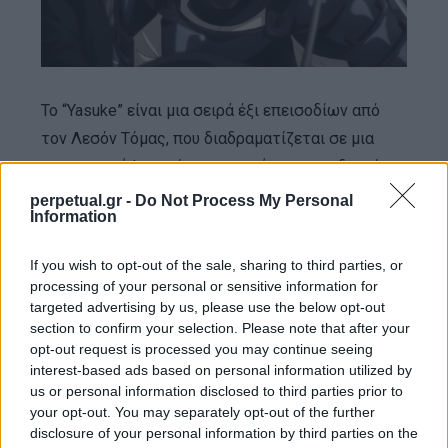
Το “Yasuke” είναι μια σειρά έξι επεισοδίων από
τον Λεσόν Τόμας, που διαδραματίζεται σε μια
φαντασιακή Ιαπωνία την εποχή της φεουδαρχίας.
Η ιστορία περιστρέφεται γύρω από έναν
perpetual.gr -
Do Not Process My Personal
Information
πολεμιστή Σαμουράι με καταγωγή από την Αφρική,
ο οποίος αναγκάζεται να ξαναπιάσει το σπαθί του
If you wish to opt-out of the sale, sharing to third parties, or
και να εμπλακεί σε βίαιες συγκρούσεις, για να
processing of your personal or sensitive information for
προστατεύσει ένα μυστηριώδες κορίτσι από
targeted advertising by us, please use the below opt-out
section to confirm your selection. Please note that after your
σκοτεινές δυνάμεις. Έρχεται στις 29 Απριλίου.
opt-out request is processed you may continue seeing
interest-based ads based on personal information utilized by
ΠΡΩΤΟΤΥΠΕΣ ΤΑΙΝΙΕΣ NETFLIX
us or personal information disclosed to third parties prior to
your opt-out. You may separately opt-out of the further
disclosure of your personal information by third parties on the