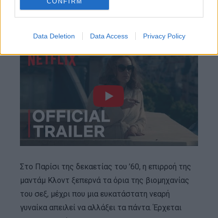
CONFIRM
Madame Claude
Data Deletion
Data Access
Privacy Policy
Στο Παρίσι της δεκαετίας του ’60, η επιρροή της
μαντάμ Κλοντ ξεπερνά τα όρια της βιομηχανίας
του σεξ, μέχρι που μια ευκατάστατη νεαρή
γυναίκα απειλεί να αλλάξει τα πάντα. Έρχεται