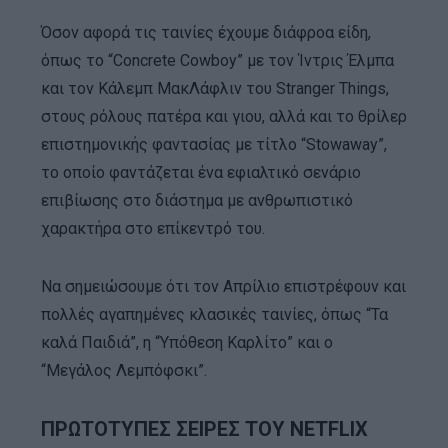
Όσον αφορά τις ταινίες έχουμε διάφροα είδη,
όπως το “Concrete Cowboy” με τον Ίντρις Έλμπα
και τον Κάλεμπ ΜακΛάφλιν του Stranger Things,
στους ρόλους πατέρα και γιου, αλλά και το θρίλερ
επιστημονικής φαντασίας με τίτλο “Stowaway”,
το οποίο φαντάζεται ένα εφιαλτικό σενάριο
επιβίωσης στο διάστημα με ανθρωπιστικό
χαρακτήρα στο επίκεντρό του.
Να σημειώσουμε ότι τον Απρίλιο επιστρέφουν και
πολλές αγαπημένες κλασικές ταινίες, όπως “Τα
καλά Παιδιά”, η “Υπόθεση Καρλίτο” και ο
“Μεγάλος Λεμπόφσκι”.
ΠΡΩΤΟΤΥΠΕΣ ΣΕΙΡΕΣ ΤΟΥ NETFLIX