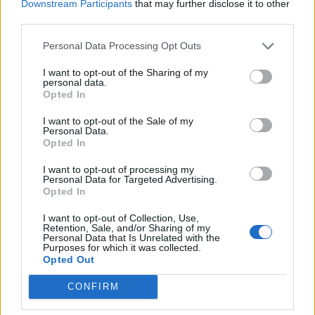
Downstream Participants
that may further disclose it to other
third parties.
Personal Data Processing Opt Outs
Στο επικό δράμα, το σενάριο του οποίου
I want to opt-out of the Sharing of my
υπογράφει ο Ντέιβιντ Σκάρπα, πρωταγωνιστoύν
personal data.
Opted In
επίσης οι Ταχάρ Ραχίμ, Μάθιου Νίνταμ, Λουντιβίν
Σανιέ, Γκάβιν Σπόουκς, Μπεν Μάιλς, Φιλ
I want to opt-out of the Sale of my
Personal Data.
Κόρνγουελ κ.α.
Opted In
I want to opt-out of processing my
Το “Ναπολέων” θα κυκλοφορήσει στις ελληνικές
Personal Data for Targeted Advertising.
Opted In
αίθουσες στις 23 Νοεμβρίου και αργότερα θα βγει
στο Apple TV+ (σε ημερομηνία που δεν έχει γίνει
I want to opt-out of Collection, Use,
Retention, Sale, and/or Sharing of my
ακόμα γνωστή).
Personal Data that Is Unrelated with the
Purposes for which it was collected.
Opted Out
CONFIRM
Διαβάστε επίσης:
Δείτε τον λόγο που ο