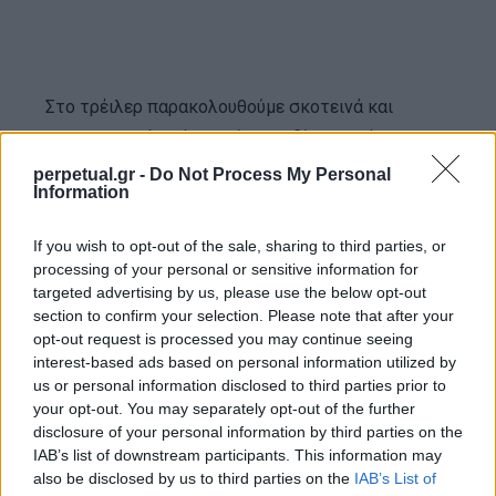
Στο τρέιλερ παρακολουθούμε σκοτεινά και
εντυπωσιακά πλάνα από τα πεδίο της μάχης,
καθώς και πιο προσωπικές στιγμές του
perpetual.gr -
Do Not Process My Personal
Information
Ναπολέοντα με την Ιωσηφίνα της Βανέσα Κίρμπι,
η οποία ακούγεται να του λέει “Θέλεις να γίνεις
If you wish to opt-out of the sale, sharing to third parties, or
σπουδαίος. Μα είσαι τίποτα χωρίς εμένα”.
processing of your personal or sensitive information for
targeted advertising by us, please use the below opt-out
section to confirm your selection. Please note that after your
opt-out request is processed you may continue seeing
interest-based ads based on personal information utilized by
us or personal information disclosed to third parties prior to
your opt-out. You may separately opt-out of the further
disclosure of your personal information by third parties on the
IAB’s list of downstream participants. This information may
also be disclosed by us to third parties on the
IAB’s List of