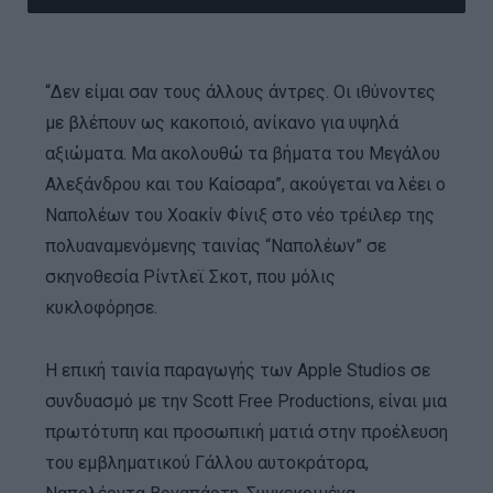
“Δεν είμαι σαν τους άλλους άντρες. Οι ιθύνοντες
με βλέπουν ως κακοποιό, ανίκανο για υψηλά
αξιώματα. Μα ακολουθώ τα βήματα του Μεγάλου
Αλεξάνδρου και του Καίσαρα”, ακούγεται να λέει ο
Ναπολέων του Χοακίν Φίνιξ στο νέο τρέιλερ της
πολυαναμενόμενης ταινίας “Ναπολέων” σε
σκηνοθεσία Ρίντλεϊ Σκοτ, που μόλις
κυκλοφόρησε.
Η επική ταινία παραγωγής των Apple Studios σε
συνδυασμό με την Scott Free Productions, είναι μια
πρωτότυπη και προσωπική ματιά στην προέλευση
του εμβληματικού Γάλλου αυτοκράτορα,