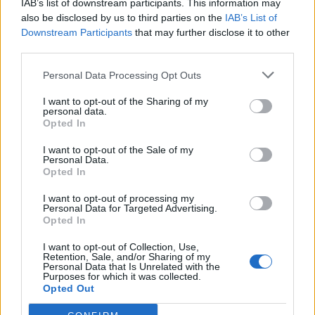
IAB’s list of downstream participants. This information may
Τα αποτελέσματα έδειξαν ότι η ευτυχία αυτών
also be disclosed by us to third parties on the
IAB’s List of
των ατόμων συνδεόταν περισσότερο με τα likes
Downstream Participants
that may further disclose it to other
λάμβαναν οι selfies τους, και όχι οι άλλου τύπου
third parties.
φωτογραφίες που αναρτούσαν. Είναι ενδιαφέρον
Personal Data Processing Opt Outs
να σημειωθεί ότι όσο μεγαλύτερος είναι ο
I want to opt-out of the Sharing of my
αριθμός των likes και των σχολίων, τόσο πιο
personal data.
χαρούμενος είναι ο χρήστης, ενώ τα λιγότερα
Opted In
likes και τα αρνητικά σχόλια δεν επηρεάζουν την
I want to opt-out of the Sale of my
Personal Data.
ευημερία του.
Opted In
I want to opt-out of processing my
Η Julie Maclean, η Yeslam Al-Saggaf και η Rachel
Personal Data for Targeted Advertising.
Opted In
Hogg, οι οποίες έκαναν την συγκεκριμένη έρευνα,
κατέληξαν στο ότι θα πρέπει τα social media να
I want to opt-out of Collection, Use,
Retention, Sale, and/or Sharing of my
παρέχουν πρόσθετες διευκολύνσεις στην
Personal Data that Is Unrelated with the
Purposes for which it was collected.
κοινοποίηση των selfie των χρηστών τους, όπως
Opted Out
την αύξηση των αλληλεπιδράσεων, που