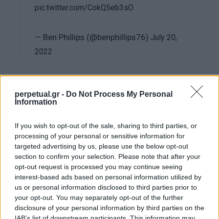
pic.twitter.com/CokQ5eb3sO
— Ben Phillips (@benphillips76)
July 20,
2022
Ένα αντίστοιχο περιστατικό συνέβη πρόσφατα
perpetual.gr -
Do Not Process My Personal
πριν από λίγες ημέρες σε εκπομπή του
Information
βρετανικού δικτύου GB News, κατά την διάρκεια
συνέντευξης του μετεωρολόγου Τζον Χάμοντ. Ο
If you wish to opt-out of the sale, sharing to third parties, or
Χάμοντ, ο οποίος ήταν καλεσμένος στην εκπομπή
processing of your personal or sensitive information for
targeted advertising by us, please use the below opt-out
λόγω του καύσωνα που βιώνει αυτή τη στιγμή το
section to confirm your selection. Please note that after your
Ηνωμένο Βασίλειο, μίλησε για την υπερθέρμανση
opt-out request is processed you may continue seeing
του πλανήτη, και προειδοποίησε τους
interest-based ads based on personal information utilized by
us or personal information disclosed to third parties prior to
παρουσιαστές και τους τηλεθεατές ότι ο
your opt-out. You may separately opt-out of the further
καύσωνας πιθανότατα θα οδηγήσει σε πολλούς
disclosure of your personal information by third parties on the
θανάτους. Σε εκείνο το σημείο η δημοσιογράφος
IAB’s list of downstream participants. This information may