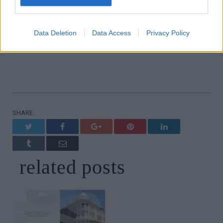
Διαβάστε επίσης:
Η νέα ταινία τρόμου
του 50 Cent είναι τόσο φρικιαστική που
Data Deletion
Data Access
Privacy Policy
ο κάμεραμαν λιποθύμησε!
SHARE.
Twitter
Facebook
Google+
Pinterest
LinkedIn
Tumblr
Email
related
posts