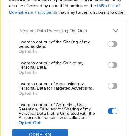
also be disclosed by us to third parties on the
IAB’s List of
της εκπομπής διακόπτει τον Χάμοντ και λέει,
Downstream Participants
that may further disclose it to other
“Λοιπόν, Τζον, θέλω να είμαστε χαρούμενοι για
third parties.
τον καιρό… Δεν ξέρω αν έχει συμβεί κάτι σε εσάς
Personal Data Processing Opt Outs
τους μετεωρολόγους που σας κάνει όλους λίγο
μοιρολατρικούς και προάγγελους καταστροφής.”
I want to opt-out of the Sharing of my
personal data.
Opted In
Τα σχόλια και η στάση της δημοσιογράφου ήταν
I want to opt-out of the Sale of my
Personal Data.
τρομακτικά παρόμοια με αυτά του χαρακτήρα της
Opted In
Κέιτ Μπλάνσετ στο Don’t Look Up. Ας ελπίσουμε
I want to opt-out of processing my
ότι ο κόσμος έχει συνειδητοποιήσει ότι πρέπει να
Personal Data for Targeted Advertising.
παίρνουμε στα σοβαρά τους επιστήμονες που
Opted In
έχουν κάνει έρευνα και γνωρίζουν τα γεγονότα
I want to opt-out of Collection, Use,
Retention, Sale, and/or Sharing of my
(όσο δυσάρεστα κι αν είναι).
Personal Data that Is Unrelated with the
Purposes for which it was collected.
Opted Out
CONFIRM