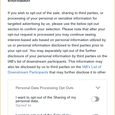
Information
If you wish to opt-out of the sale, sharing to third parties, or
processing of your personal or sensitive information for
targeted advertising by us, please use the below opt-out
section to confirm your selection. Please note that after your
opt-out request is processed you may continue seeing
interest-based ads based on personal information utilized by
Σίγουρα όλοι έχουμε συναντήσει πολλούς
us or personal information disclosed to third parties prior to
your opt-out. You may separately opt-out of the further
ανθρώπους οι οποίοι οδηγούν ακριβά αυτοκίνητα,
disclosure of your personal information by third parties on the
ζουν σε πολυτελέστατα σπίτια και γενικότερα ο
IAB’s list of downstream participants. This information may
τρόπος ζωής τους είναι πλουσιοπάροχος,
also be disclosed by us to third parties on the
IAB’s List of
Downstream Participants
that may further disclose it to other
ωστόσο πόσοι από αυτούς είναι πραγματικά
third parties.
πλούσιοι;
Personal Data Processing Opt Outs
Όταν είσαι πλούσιος, είσαι τόσο σίγουρος για τον
I want to opt-out of the Sharing of my
personal data.
εαυτό σου και για τις δυνατότητες σου, που δεν
Opted In
χρειάζεται να επιδεικνύεσαι. Ξέρεις ότι έχεις