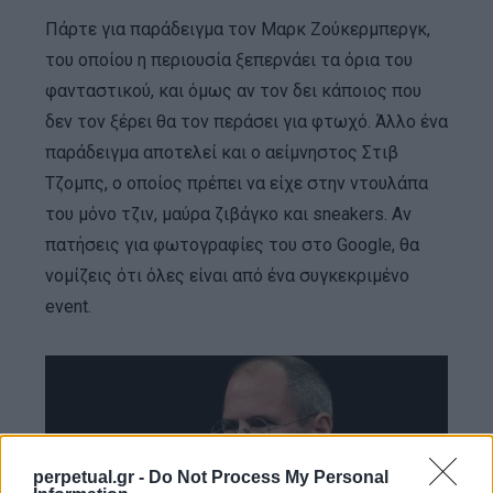
Πάρτε για παράδειγμα τον Μαρκ Ζούκερμπεργκ,
του οποίου η περιουσία ξεπερνάει τα όρια του
φανταστικού, και όμως αν τον δει κάποιος που
δεν τον ξέρει θα τον περάσει για φτωχό. Άλλο ένα
παράδειγμα αποτελεί και ο αείμνηστος Στιβ
Τζομπς, ο οποίος πρέπει να είχε στην ντουλάπα
του μόνο τζιν, μαύρα ζιβάγκο και sneakers. Αν
πατήσεις για φωτογραφίες του στο Google, θα
νομίζεις ότι όλες είναι από ένα συγκεκριμένο
event.
perpetual.gr -
Do Not Process My Personal