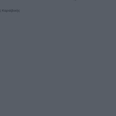
ς Καραϊβικής