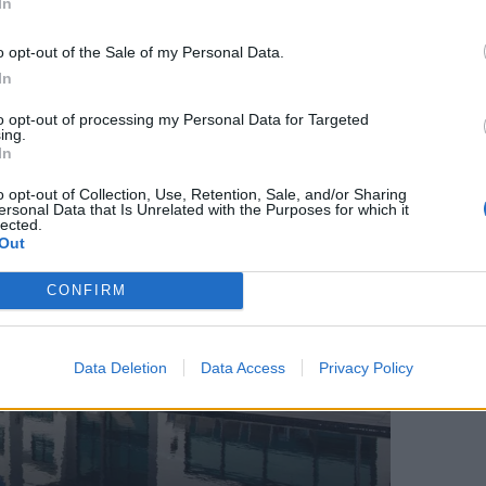
In
λάρια και είναι διαθέσιμο
εδώ
.
o opt-out of the Sale of my Personal Data.
:
In
to opt-out of processing my Personal Data for Targeted
ing.
In
o opt-out of Collection, Use, Retention, Sale, and/or Sharing
ersonal Data that Is Unrelated with the Purposes for which it
lected.
Out
CONFIRM
Data Deletion
Data Access
Privacy Policy