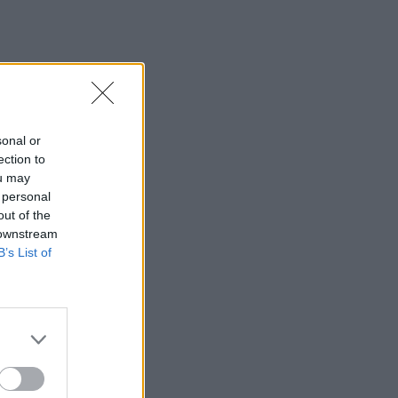
sonal or
ection to
ou may
 personal
out of the
 downstream
B’s List of