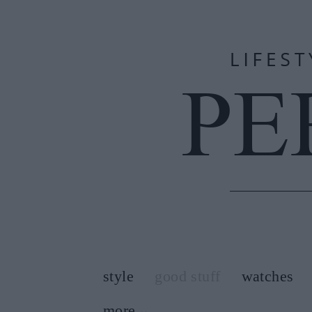
style
good stuff
watches
more