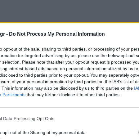
gr -
Do Not Process My Personal Information
to opt-out of the sale, sharing to third parties, or processing of your per
ετραγωνικών μέτρων αποτελείται από τρεις
formation for targeted advertising by us, please use the below opt-out s
πνοδωμάτια, τα περισσότερα από τα οποία
r selection. Please note that after your opt-out request is processed y
eing interest-based ads based on personal information utilized by us or
ίζει σπα. Το σπίτι διαθέτει επίσης γυμναστήριο,
disclosed to third parties prior to your opt-out. You may separately opt-
ighlight ωστόσο είναι το κεντρικό σαλόνι, το
losure of your personal information by third parties on the IAB’s list of
ναδική θέα στα κρυστάλλινα νερά της
. This information may also be disclosed by us to third parties on the
IA
Participants
that may further disclose it to other third parties.
 σε μια τεράστια πισίνα υπερχείλισης.
κόπεδο υπάρχει και ένας ξενώνας με δύο
l Data Processing Opt Outs
o opt-out of the Sharing of my personal data.