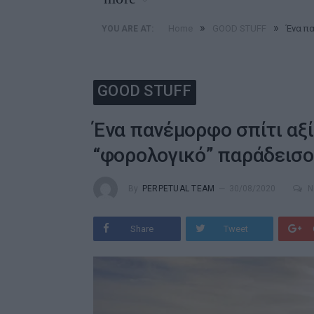
»
»
Home
GOOD STUFF
Ένα πα
YOU ARE AT:
GOOD STUFF
Ένα πανέμορφο σπίτι αξί
“φορολογικό” παράδεισο
By
PERPETUAL TEAM
30/08/2020
N
Share
Tweet