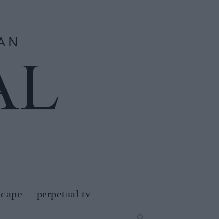
scape
perpetual tv