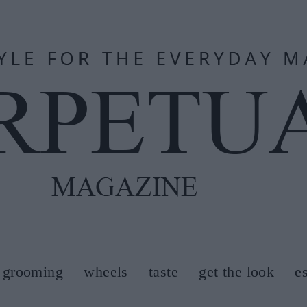
grooming
wheels
taste
get the look
e