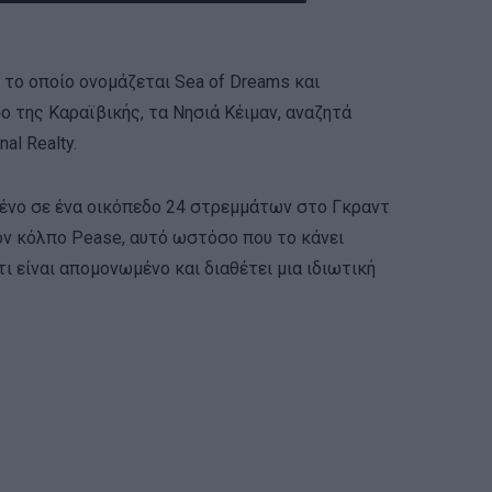
το οποίο ονομάζεται Sea of ​​Dreams και
ο της Καραϊβικής, τα Νησιά Κέιμαν, αναζητά
al Realty.
μένο σε ένα οικόπεδο 24 στρεμμάτων στο Γκραντ
ον κόλπο Pease, αυτό ωστόσο που το κάνει
ότι είναι απομονωμένο και διαθέτει μια ιδιωτική