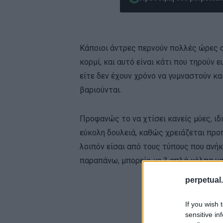
Κάποιοι άντρες περνούν πολλές ώρες σ
κορμί, και αυτό είναι κάτι που τηρούν
είτε δεν έχουν χρόνο να γυμναστούν κα
βαριούνται.
Προφανώς το να χτίσει κανείς μύες, ιδι
εύκολη δουλειά, καθώς χρειάζεται προ
λοιπόν είσαι από τους τύπους που ανή
παραπάνω, μπορείς με 3 απλά κόλπα να
perpetual.
If you wish 
sensitive in