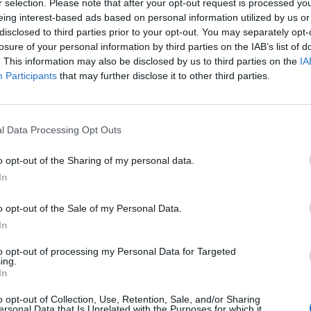
r selection. Please note that after your opt-out request is processed y
eing interest-based ads based on personal information utilized by us or
disclosed to third parties prior to your opt-out. You may separately opt-
losure of your personal information by third parties on the IAB’s list of
. This information may also be disclosed by us to third parties on the
IA
Participants
that may further disclose it to other third parties.
l Data Processing Opt Outs
οι ότι σηκώνεις 100 κιλά στον πάγκο, αλλά ότι
o opt-out of the Sharing of my personal data.
ου στο γυμναστήριο.
In
o opt-out of the Sale of my Personal Data.
ύχα σου
In
ύζες σου. Αν η ραφή του μανικιού τελειώνει πιο
to opt-out of processing my Personal Data for Targeted
ing.
είχνεις αρκετά αδύνατος, αφού η μπλούζα θα
In
η πλάτη σου στενή).
o opt-out of Collection, Use, Retention, Sale, and/or Sharing
ersonal Data that Is Unrelated with the Purposes for which it