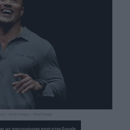
uez / Getty Images / Ideal Image
.gr ως προτεινόμενη πηγή στην Google