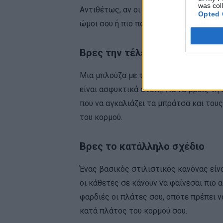
was col
Αντιθέτως, αν οι ραφές της μπλούζας 
Opted 
ώμοι σου ή πιο πάνω, θα φαίνεται ότι τ
Βρες την τέλεια εφαρμογή
Μια μπλούζα με τέλεια εφαρμογή τονίζε
είναι ασφυκτικά στενή. Για να βρεις τ
που να αγκαλιάζει τα μπράτσα και τους
του κορμού.
Βρες το κατάλληλο σχέδιο
Ένας βασικός στιλιστικός κανόνας είνα
οι κάθετες σε κάνουν να φαίνεσαι πιο 
φαρδιές οι πλάτες σου, οπότε πρέπει ν
κατά πλάτος του κορμού σου.