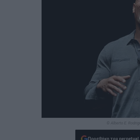
© Alberto E. Rodrig
Προσθήκη του perpetual