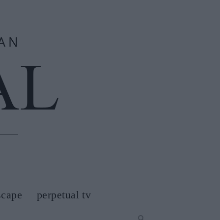
scape
perpetual tv