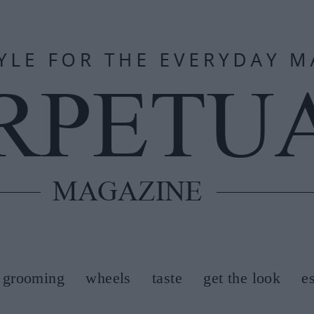
grooming
wheels
taste
get the look
e