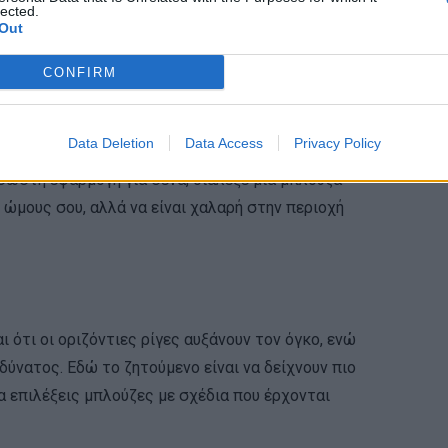
lected.
έρχονται ακριβώς στη γωνία που σχηματίζουν οι
Out
ο σώμα σου “γεμίζει” την μπλούζα.
CONFIRM
Data Deletion
Data Access
Privacy Policy
ι τους κοιλιακούς και το στέρνο σου, χωρίς να
η σωστή εφαρμογή για σένα, διάλεξε μια μπλούζα
 ώμους σου, αλλά να είναι χαλαρή στην περιοχή
ι ότι οι οριζόντιες ρίγες αυξάνουν τον όγκο, ενώ
αδύνατος. Εδώ το ζητούμενο είναι να δείχνουν πιο
α επιλέξεις μπλούζες με σχέδια που έρχονται