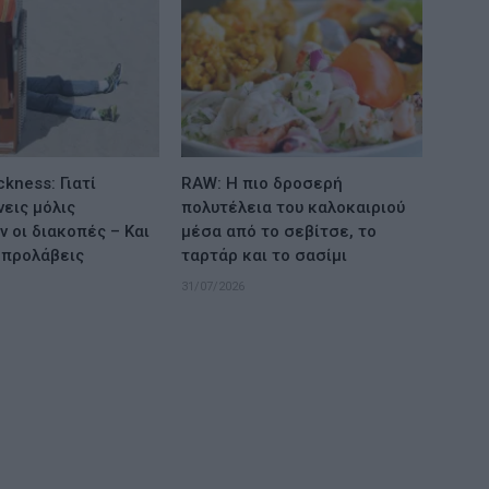
ckness: Γιατί
RAW: Η πιο δροσερή
εις μόλις
πολυτέλεια του καλοκαιριού
ν οι διακοπές – Και
μέσα από το σεβίτσε, το
 προλάβεις
ταρτάρ και το σασίμι
31/07/2026