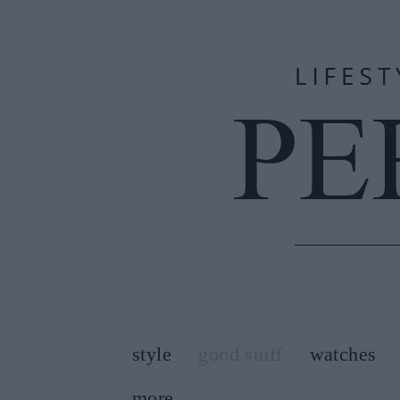
style
good stuff
watches
more