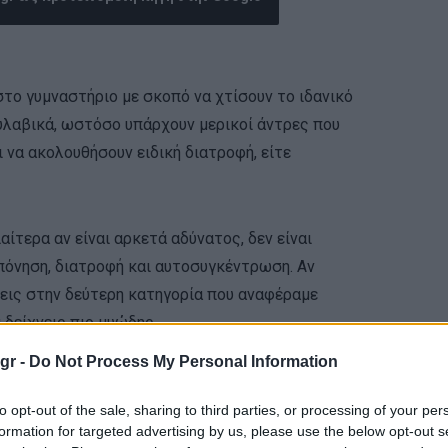
το γυμναστήριο με σκοπό να χτίσουν το ιδανικό
 ευλαβικά, ωστόσο υπάρχουν μερικοί άντρες που
ι να ακολουθήσουν ειδική διατροφή, είτε
αίτερα αν είναι αρκετά αδύνατος, δεν είναι
πόνηση, διατροφή και αυτοσυγκέντρωση. Αν
κεις στην δεύτερη κατηγορία που αναφέραμε
 δείχνεις πιο μυώδης.
gr -
Do Not Process My Personal Information
to opt-out of the sale, sharing to third parties, or processing of your per
formation for targeted advertising by us, please use the below opt-out s