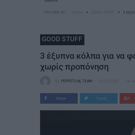
»
»
Home
GOOD STUFF
3 έξυπ
YOU ARE AT:
GOOD STUFF
3 έξυπνα κόλπα για να φ
χωρίς προπόνηση
By
PERPETUAL TEAM
01/02/2025
N
Share
Tweet