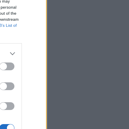
ou may
 personal
out of the
 downstream
B’s List of