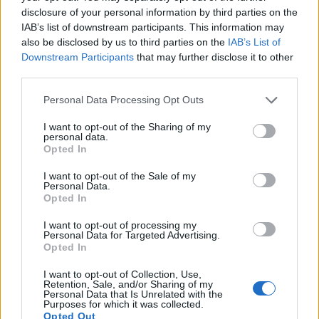
τις συζητήσεις.
disclosure of your personal information by third parties on the
IAB’s list of downstream participants. This information may
also be disclosed by us to third parties on the
IAB’s List of
7. Εκμεταλλευτείτε την ελευθερία σας
Downstream Participants
that may further disclose it to other
third parties.
Θέλετε να πάρετε τα ρούχα σας από το
Personal Data Processing Opt Outs
καθαριστήριο; Μπορείτε να κλείσετε ραντεβού
για κούρεμα μόνο την Πέμπτη στις 2 η ώρα το
I want to opt-out of the Sharing of my
personal data.
μεσημέρι; Πρέπει να κάνετε γρήγορα κάτι που δεν
Opted In
προβλεπόταν; ΚΑΝΤΕ ΤΟ! Ένα από τα καλύτερα
I want to opt-out of the Sale of my
Personal Data.
πράγματα της εργασίας από το σπίτι, είναι η
Opted In
ελευθερία που σας δίνεται να κάνετε πράγματα
I want to opt-out of processing my
που θα αναβάλλατε αν είχατε τα ωράρια ενός
Personal Data for Targeted Advertising.
παραδοσιακού γραφείου.
Opted In
I want to opt-out of Collection, Use,
Retention, Sale, and/or Sharing of my
8. Κάντε επανεκκίνηση όταν αυτό χρειάζεται
Personal Data that Is Unrelated with the
Purposes for which it was collected.
Opted Out