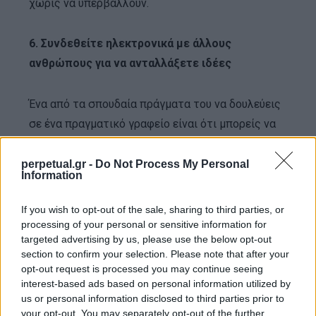
χωρίς να υπερβάλλουν.
6. Συνδεθείτε ηλεκτρονικά με άλλους
ανθρώπους για να ανταλλάξετε ιδέες
Ένα από τα σπουδαία πράγματα του να δουλεύεις
σε ένα πραγματικό γραφείο είναι ότι μπορείς να
ανταλλάσεις ιδέες με τους συναδέλφους σου.
Όταν όμως δουλεύεις solo στο σπίτι, αυτό δεν
perpetual.gr -
Do Not Process My Personal
Information
είναι πάντα διαθέσιμο. Γι ‘αυτό μια έξυπνη κίνηση
είναι να κάνετε φίλους μερικούς ανθρώπους που
If you wish to opt-out of the sale, sharing to third parties, or
εργάζονται στον ίδιο τομέα με εσάς, όπου
processing of your personal or sensitive information for
targeted advertising by us, please use the below opt-out
μπορείτε να εκτελείτε πράγματα ενώ συγχρόνως
section to confirm your selection. Please note that after your
συνομιλείτε μαζί τους μέσω chat. Ένα ιδιωτικό
opt-out request is processed you may continue seeing
Facebook Group είναι ένας πολύ καλός τρόπος για
interest-based ads based on personal information utilized by
us or personal information disclosed to third parties prior to
να οργανώσετε και να κάνετε πιο εύκολα αυτές
your opt-out. You may separately opt-out of the further