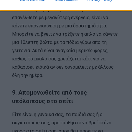
Εάν αισθάνεστε εξαντλημένοι και χωρίς κίνητρο,
ο ευκολότερος τρόπος να το διορθώσετε και να
επανέλθετε με μεγαλύτερη ενέργεια, είναι να
κάνετε επανεκκίνηση με μια δραστηριότητα.
Μπορείτε να βγείτε να τρέξετε ή απλά να κάνετε
μια 10λεπτη βόλτα με τα πόδια γύρω από τη
γειτονιά. Αυτά είναι αναγκαία μερικές φορές,
καθώς το μυαλό σας χρειάζεται κάτι για να
καθαρίσει, ειδικά αν δεν συνομιλείτε με άλλους
όλη την ημέρα.
9. Απομονωθείτε από τους
υπόλοιπους στο σπίτι
Είτε είναι η γυναίκα σας, τα παιδιά σας ή ο
συγκάτοικος σας, προσπαθήστε να βρείτε ένα
μέρος στο σπίτι σας, όπου θα μπορείτε να