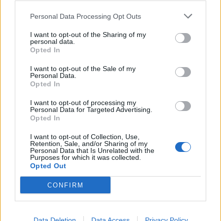
ανταλλάσεις ιδέες με τους συναδέλφους σου.
Personal Data Processing Opt Outs
Όταν όμως δουλεύεις solo στο σπίτι, αυτό δεν
I want to opt-out of the Sharing of my
είναι πάντα διαθέσιμο. Γι ‘αυτό μια έξυπνη κίνηση
personal data.
είναι να συνομιλείτε με συναδέλφους σας μέσω
Opted In
chat για να ανταλλάζετε ιδέες και απόψεις.
I want to opt-out of the Sale of my
Personal Data.
Opted In
7. Εκμεταλλευτείτε την ελευθερία σας
I want to opt-out of processing my
Personal Data for Targeted Advertising.
Ένα από τα καλύτερα πράγματα της εργασίας από
Opted In
το σπίτι, είναι η ελευθερία που σας δίνεται να
I want to opt-out of Collection, Use,
κάνετε πράγματα που θα αναβάλλατε αν είχατε
Retention, Sale, and/or Sharing of my
Personal Data that Is Unrelated with the
τα ωράρια ενός παραδοσιακού γραφείου.
Purposes for which it was collected.
Opted Out
8. Κάντε επανεκκίνηση όταν αυτό
CONFIRM
χρειάζεται
Data Deletion
Data Access
Privacy Policy