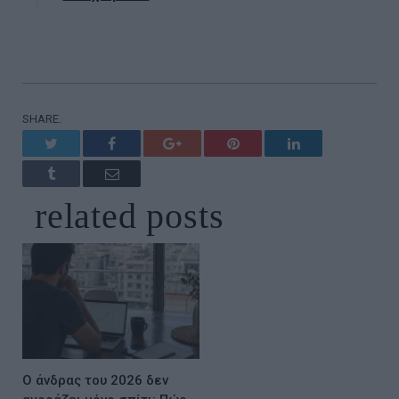
SHARE.
Twitter
Facebook
Google+
Pinterest
LinkedIn
Tumblr
Email
related
posts
Ο άνδρας του 2026 δεν