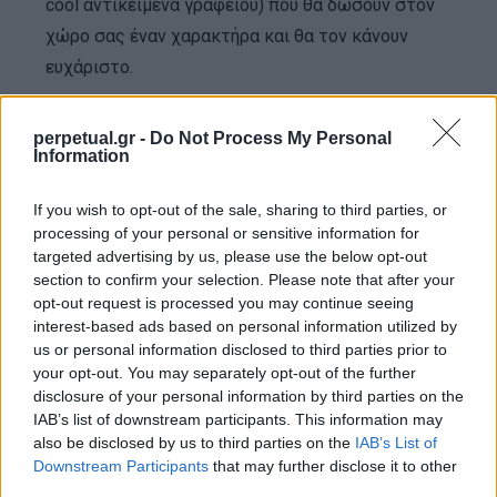
cool αντικείμενα γραφείου) που θα δώσουν στον
χώρο σας έναν χαρακτήρα και θα τον κάνουν
ευχάριστο.
5. Καθορίστε τις ώρες εργασίας σας
perpetual.gr -
Do Not Process My Personal
Information
και μείνετε πιστοί στο πρόγραμμα
If you wish to opt-out of the sale, sharing to third parties, or
Είναι υγιές, ειδικά μακροπρόθεσμα, να θέτετε
processing of your personal or sensitive information for
συγκεκριμένες ώρες που θα αφιερώνετε στην
targeted advertising by us, please use the below opt-out
εργασία σας, χωρίς να υπερβάλλεται αν δεν
section to confirm your selection. Please note that after your
opt-out request is processed you may continue seeing
χρειάζεται.
interest-based ads based on personal information utilized by
us or personal information disclosed to third parties prior to
6. Συνδεθείτε ηλεκτρονικά με άλλους
your opt-out. You may separately opt-out of the further
disclosure of your personal information by third parties on the
ανθρώπους για να ανταλλάξετε ιδέες
IAB’s list of downstream participants. This information may
also be disclosed by us to third parties on the
IAB’s List of
Ένα από τα σπουδαία πράγματα του να δουλεύεις
Downstream Participants
that may further disclose it to other
σε ένα πραγματικό γραφείο είναι ότι μπορείς να
third parties.