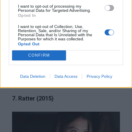
I want to opt-out of processing my
Personal Data for Targeted Advertising.
Opted In
I want to opt-out of Collection, Use,
Retention, Sale, and/or Sharing of my
Personal Data that Is Unrelated with the
Purposes for which it was collected.
Μια μοναχική έφηβη συμμετέχει σε ένα παράξενο
Opted Out
online challenge. Στην πορεία, το “παιχνίδι”
CONFIRM
αποκτά ψυχεδελικό χαρακτήρα και η
πραγματικότητα συγχέεται με την ψηφιακή
αυταπάτη. Μια βαθιά υπαρξιακή προσέγγιση του
Data Deletion
Data Access
Privacy Policy
τρόμου της Gen Z.
7. Ratter (2015)