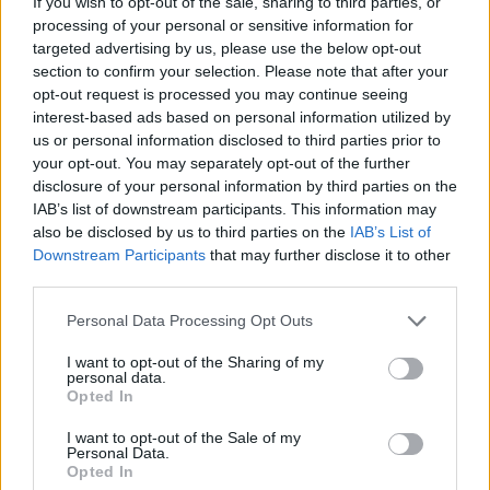
If you wish to opt-out of the sale, sharing to third parties, or
processing of your personal or sensitive information for
targeted advertising by us, please use the below opt-out
section to confirm your selection. Please note that after your
opt-out request is processed you may continue seeing
Μια φοιτήτρια κάνει unfriend μια περίεργη
interest-based ads based on personal information utilized by
συμφοιτήτρια και η “ψηφιακή εκδίκηση” δεν αργεί
us or personal information disclosed to third parties prior to
να ξεκινήσει. Η ταινία πατά πάνω στον τρόμο της
your opt-out. You may separately opt-out of the further
disclosure of your personal information by third parties on the
κοινωνικής απομόνωσης και της εμμονής με τα
IAB’s list of downstream participants. This information may
likes και τη δημοτικότητα.
also be disclosed by us to third parties on the
IAB’s List of
Downstream Participants
that may further disclose it to other
third parties.
6. We’re All Going to the World’s Fair
(2021)
Personal Data Processing Opt Outs
I want to opt-out of the Sharing of my
personal data.
Opted In
I want to opt-out of the Sale of my
Personal Data.
Opted In