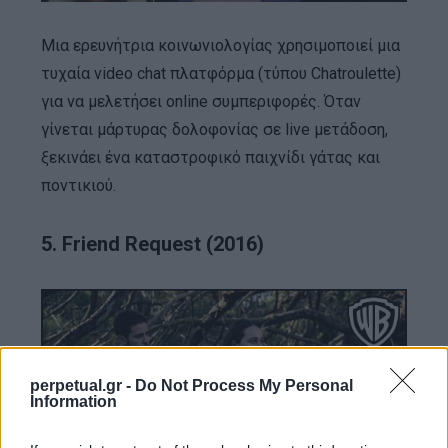
Μια ερευνήτρια κοινωνιολογίας χρησιμοποιεί μια
τυχαία video chat πλατφόρμα (τύπου Chatroulette)
για να μελετήσει online συμπεριφορές. Όταν
γίνεται μάρτυρας δολοφονίας σε live μετάδοση,
ξεκινάει ένα καταστροφικό παιχνίδι γάτας και
ποντικιού.
5. Friend Request (2016)
perpetual.gr -
Do Not Process My Personal
Information