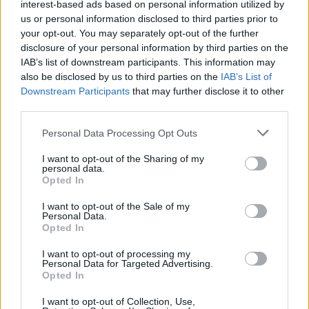
interest-based ads based on personal information utilized by
us or personal information disclosed to third parties prior to
Το “Flashdance” είναι μια κλασική ταινία που
your opt-out. You may separately opt-out of the further
αποτυπώνει το πάθος και την επιμονή της Άλεξ,
disclosure of your personal information by third parties on the
μιας νεαρής γυναίκας που εργάζεται ως εργάτρια
IAB’s list of downstream participants. This information may
also be disclosed by us to third parties on the
IAB’s List of
τη μέρα και χορεύτρια τη νύχτα, ενώ ονειρεύεται
Downstream Participants
that may further disclose it to other
να γίνει επαγγελματίας μπαλαρίνα. Οι θρυλικές
third parties.
χορευτικές σκηνές, μαζί με τη μουσική
Personal Data Processing Opt Outs
υπόκρουση, έχουν κάνει την ταινία αυτή σημείο
αναφοράς για κάθε λάτρη του χορού.
I want to opt-out of the Sharing of my
personal data.
Opted In
Center Stage (2000)
I want to opt-out of the Sale of my
Personal Data.
Opted In
I want to opt-out of processing my
Personal Data for Targeted Advertising.
Opted In
I want to opt-out of Collection, Use,