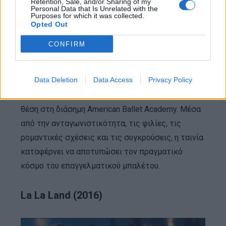
Retention, Sale, and/or Sharing of my
Personal Data that Is Unrelated with the
Purposes for which it was collected.
Opted Out
CONFIRM
Μια άλλη σημαντική ταινία στον κόσμο του
Data Deletion
Data Access
Privacy Policy
μπαλέτου, η οποία ακολουθεί μια ομάδα νεαρών
χορευτών καθώς προσπαθούν να κερδίσουν μια
θέση στη διάσημη American Ballet Academy. Μέσα
από την ανταγωνιστικότητα, τις φιλίες, τις
ρομαντικές σχέσεις και τις συγκρούσεις, η ταινία
καταφέρνει να αποτυπώσει τον πραγματικό
κόσμο του επαγγελματικού μπαλέτου.
La La Land (2016)