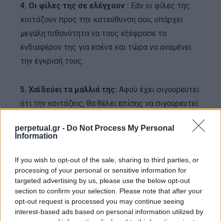
4. Οι φίλες της σε ελέγχουν :
Εάν οι φίλες της
κοιτάζουν προς την κατεύθυνση σου, υπάρχει
μεγάλη πιθανότητα να τους εξέφρασε το
ενδιαφέρον της για εσένα και τώρα να αναμένει
την έγκρισή τους.
5. Χαϊδεύει τα μαλλιά της:
Αφού έχει σιγουρευτεί
ότι την κοιτάζεις, θα θέλει επίσης να σιγουρευτεί
ότι αυτό που βλέπεις είναι όμορφο και σέξι.
perpetual.gr -
Do Not Process My Personal
Μπορεί να κουνήσει το κεφάλι της ναζιάρικα, ή
Information
ακόμη και να παίξει με τα μαλλιά της. Αυτές οι
μικρές κινήσεις είναι ο τρόπος της να φλερτάρει
If you wish to opt-out of the sale, sharing to third parties, or
processing of your personal or sensitive information for
από μακριά.
targeted advertising by us, please use the below opt-out
section to confirm your selection. Please note that after your
6. Δεν θα μιλήσει σε άλλους και αν το κάνει θα
opt-out request is processed you may continue seeing
interest-based ads based on personal information utilized by
σε κοιτάξει:
Ορισμένες γυναίκες μιλάνε σε