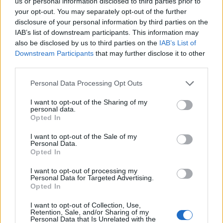
us or personal information disclosed to third parties prior to
πολλούς άνδρες σε ένα μπαρ, είτε για να
your opt-out. You may separately opt-out of the further
τονώσουν την αυτοπεποίθηση τους, είτε γιατί
disclosure of your personal information by third parties on the
IAB’s list of downstream participants. This information may
απλά θα τις κεράσουν ένα ποτό. Αν ανήκει σε αυτή
also be disclosed by us to third parties on the
IAB’s List of
την κατηγορία, δεν θα σου ρίξει ακόμη πολλές
Downstream Participants
that may further disclose it to other
ματιές. Αν συνεχίσει όμως να σε κοιτάζει, ήρθε η
third parties.
ώρα να αρχίσεις να περπατάς προς το μέρος της.
Personal Data Processing Opt Outs
I want to opt-out of the Sharing of my
7. Χορεύει στην… “περιοχή” σου:
Αν μπορεί να
personal data.
Opted In
χορέψει, θ’ αρχίσει να χορεύει δίπλα σου. Θα
πάρει μάλιστα μαζί της και τις φίλες της,
I want to opt-out of the Sale of my
Personal Data.
τοποθετώντας τις στρατηγικά μπροστά της, έτσι
Opted In
ώστε να μπορεί να χορέψει ενώ σου έχει
I want to opt-out of processing my
γυρισμένη την πλάτη, δείχνοντας αδιάφορη, αλλά
Personal Data for Targeted Advertising.
Opted In
οι φίλες της θα ελέγχουν αν την κοιτάς.
I want to opt-out of Collection, Use,
Retention, Sale, and/or Sharing of my
8. Βάζει μια φίλη της να πιάσει κουβέντα στους
Personal Data that Is Unrelated with the