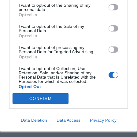
επίτηδες, και είναι αρκετά ανθρώπινο να
I want to opt-out of the Sharing of my
personal data.
συγκρίνουμε τον εαυτό μας με άλλους, ωστόσο τα
Opted In
social media έχουν κάνει χειρότερη την
I want to opt-out of the Sale of my
Personal Data.
κατάσταση. Αν ένας άντρας ενδιαφέρεται για
Opted In
εσάς, δεν χρειάζεται να ασχολήστε με το τι έχουν
I want to opt-out of processing my
οι άλλες γυναίκες παραπάνω από εσάς.
Personal Data for Targeted Advertising.
Opted In
Το παρακάνουν με το make-up
I want to opt-out of Collection, Use,
Retention, Sale, and/or Sharing of my
Personal Data that Is Unrelated with the
Συγγνώμη κορίτσια, αλλά το να ξοδεύετε 1.000
Purposes for which it was collected.
Opted Out
ευρώ σε καλλυντικά δεν σημαίνει ότι θα βρείτε
και γκόμενο. Σίγουρα έχετε το δικαίωμα να
CONFIRM
κάνετε ότι θέλετε για την εμφάνιση σας, ωστόσο
οι περισσότεροι άνδρες θέλουν να δουν τι
Data Deletion
Data Access
Privacy Policy
κρύβεται κάτω από τα 100 στρώματα make-up.