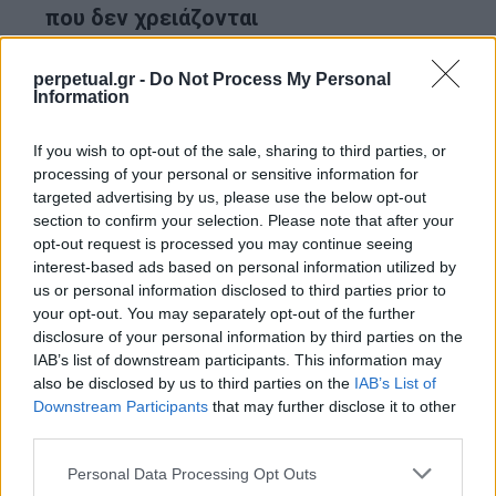
που δεν χρειάζονται
Τόσο οι άντρες, όσο και οι γυναίκες, ξοδεύουν
perpetual.gr -
Do Not Process My Personal
Information
αρκετά χρήματα σε διάφορα πράγματα, με μόνη
διαφορά ότι οι γυναίκες ξοδεύουν συνήθως σε
If you wish to opt-out of the sale, sharing to third parties, or
πράγματα που δεν χρειάζονται.
processing of your personal or sensitive information for
targeted advertising by us, please use the below opt-out
section to confirm your selection. Please note that after your
Βγάζουν συνεχώς selfies
opt-out request is processed you may continue seeing
interest-based ads based on personal information utilized by
Αυτό είναι κάτι που κάνουν οι περισσότερες
us or personal information disclosed to third parties prior to
γυναίκες και σε μεγαλύτερο βαθμό από τους
your opt-out. You may separately opt-out of the further
άντρες, ωστόσο δεν είναι και πολύ κολακευτικό.
disclosure of your personal information by third parties on the
IAB’s list of downstream participants. This information may
also be disclosed by us to third parties on the
IAB’s List of
Συγκρίνουν τον εαυτό τους με άλλες
Downstream Participants
that may further disclose it to other
third parties.
γυναίκες
Personal Data Processing Opt Outs
Αυτό δεν είναι κάτι που οι γυναίκες κάνουν