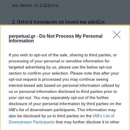
και denim το Σάββατο.
2. Oxford πουκάμισο σε λευκό και γαλάζιο:
Button-down γιακάς, ποιοτικό ύφασμα και
perpetual.gr -
Do Not Process My Personal
κανονική εφαρμογή. Ούτε ασφυκτικά στενό ούτε
Information
υπερβολικά φαρδύ.
If you wish to opt-out of the sale, sharing to third parties, or
processing of your personal or sensitive information for
3. Λινό πουκάμισο:
Σε λευκό, ecru ή απαλό
targeted advertising by us, please use the below opt-out
γαλάζιο. Το απόλυτο ελληνικό καλοκαιρινό
section to confirm your selection. Please note that after your
κομμάτι.
opt-out request is processed you may continue seeing
interest-based ads based on personal information utilized by
us or personal information disclosed to third parties prior to
4. Πλεκτό polo:
Πιο κομψό από ένα κλασικό polo
your opt-out. You may separately opt-out of the further
disclosure of your personal information by third parties on the
και πιο χαλαρό από ένα πουκάμισο.
IAB’s list of downstream participants. This information may
also be disclosed by us to third parties on the
IAB’s List of
5. Chinos ή pleated trousers:
Σε μπεζ, stone ή
Downstream Participants
that may further disclose it to other
third parties.
cream αποχρώσεις.