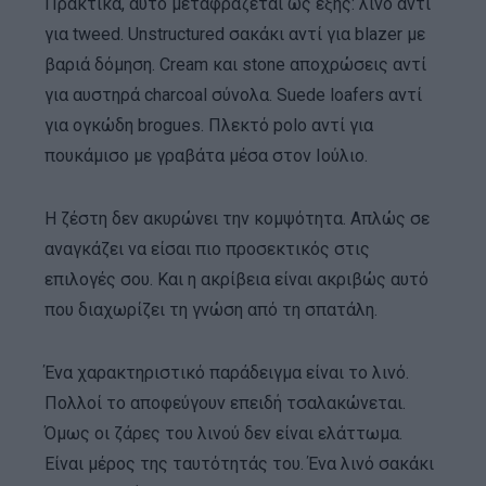
Πρακτικά, αυτό μεταφράζεται ως εξής: λινό αντί
για tweed. Unstructured σακάκι αντί για blazer με
βαριά δόμηση. Cream και stone αποχρώσεις αντί
για αυστηρά charcoal σύνολα. Suede loafers αντί
για ογκώδη brogues. Πλεκτό polo αντί για
πουκάμισο με γραβάτα μέσα στον Ιούλιο.
Η ζέστη δεν ακυρώνει την κομψότητα. Απλώς σε
αναγκάζει να είσαι πιο προσεκτικός στις
επιλογές σου. Και η ακρίβεια είναι ακριβώς αυτό
που διαχωρίζει τη γνώση από τη σπατάλη.
Ένα χαρακτηριστικό παράδειγμα είναι το λινό.
Πολλοί το αποφεύγουν επειδή τσαλακώνεται.
Όμως οι ζάρες του λινού δεν είναι ελάττωμα.
Είναι μέρος της ταυτότητάς του. Ένα λινό σακάκι