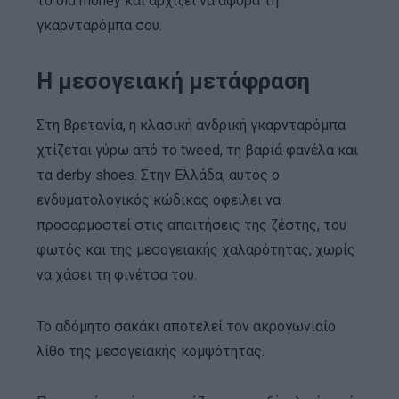
το old money και αρχίζει να αφορά τη
γκαρνταρόμπα σου.
Η μεσογειακή μετάφραση
Στη Βρετανία, η κλασική ανδρική γκαρνταρόμπα
χτίζεται γύρω από το tweed, τη βαριά φανέλα και
τα derby shoes. Στην Ελλάδα, αυτός ο
ενδυματολογικός κώδικας οφείλει να
προσαρμοστεί στις απαιτήσεις της ζέστης, του
φωτός και της μεσογειακής χαλαρότητας, χωρίς
να χάσει τη φινέτσα του.
Το αδόμητο σακάκι αποτελεί τον ακρογωνιαίο
λίθο της μεσογειακής κομψότητας.