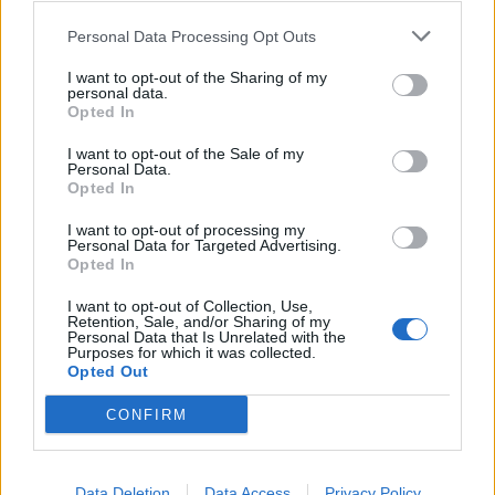
Personal Data Processing Opt Outs
6. Ένα παντελόνι σε σκούρα απόχρωση:
Navy,
I want to opt-out of the Sharing of my
βαθύ μπλε ή ελιά.
personal data.
Opted In
7. Suede loafers:
Το παπούτσι που ισορροπεί
I want to opt-out of the Sale of my
Personal Data.
ιδανικά ανάμεσα στο formal και το relaxed.
Opted In
I want to opt-out of processing my
Personal Data for Targeted Advertising.
8. Δερμάτινη ζώνη:
Απλή, ποιοτική και
Opted In
διακριτική.
I want to opt-out of Collection, Use,
Retention, Sale, and/or Sharing of my
Personal Data that Is Unrelated with the
9. Ελαφρύ πλεκτό:
Crew neck ή V-neck σε navy,
Purposes for which it was collected.
Opted Out
γκρι ή ecru.
CONFIRM
10. Ένα κλασικό ρολόι:
Αθόρυβη κομψότητα αντί
για επίδειξη.
Data Deletion
Data Access
Privacy Policy