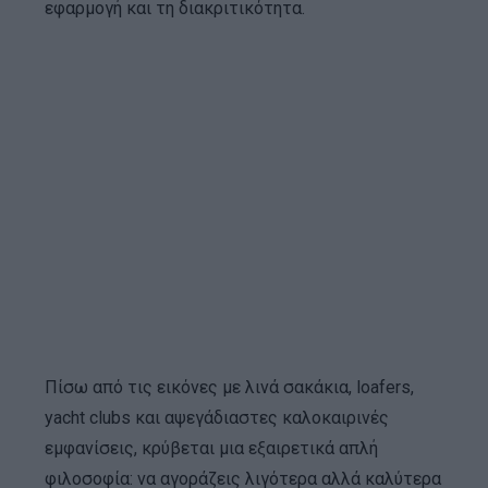
εφαρμογή και τη διακριτικότητα.
Πίσω από τις εικόνες με λινά σακάκια, loafers,
yacht clubs και αψεγάδιαστες καλοκαιρινές
εμφανίσεις, κρύβεται μια εξαιρετικά απλή
φιλοσοφία: να αγοράζεις λιγότερα αλλά καλύτερα