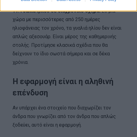
11. Γυαλιά ηλίου σε διαχρονικό σχήμα:
Σε μια
χώρα με περισσότερες από 250 ημέρες
ηλιοφάνειας τον χρόνο, τα γυαλιά ηλίου δεν είναι
απλώς αξεσουάρ. Είναι μέρος της καθημερινής
στολής. Προτίμησε κλασικά σχέδια που θα
δείχνουν το ίδιο σωστά σήμερα και σε δέκα
χρόνια.
Η εφαρμογή είναι η αληθινή
επένδυση
Αν υπάρχει ένα στοιχείο που διαχωρίζει τον
άνδρα που γνωρίζει από τον άνδρα που απλώς
ξοδεύει, αυτό είναι η εφαρμογή.