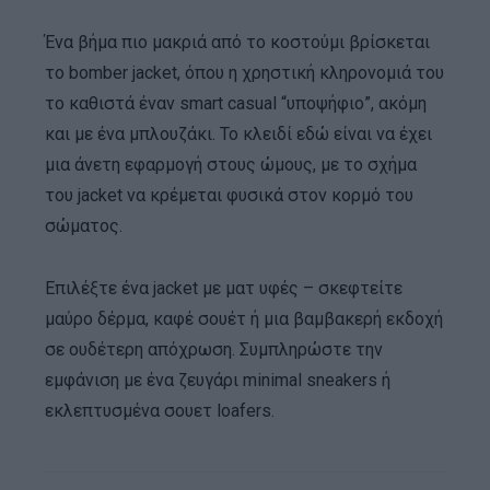
Ένα βήμα πιο μακριά από το κοστούμι βρίσκεται
το bomber jacket, όπου η χρηστική κληρονομιά του
το καθιστά έναν smart casual “υποψήφιο”, ακόμη
και με ένα μπλουζάκι. Το κλειδί εδώ είναι να έχει
μια άνετη εφαρμογή στους ώμους, με το σχήμα
του jacket να κρέμεται φυσικά στον κορμό του
σώματος.
Επιλέξτε ένα jacket με ματ υφές – σκεφτείτε
μαύρο δέρμα, καφέ σουέτ ή μια βαμβακερή εκδοχή
σε ουδέτερη απόχρωση. Συμπληρώστε την
εμφάνιση με ένα ζευγάρι minimal sneakers ή
εκλεπτυσμένα σουετ loafers.