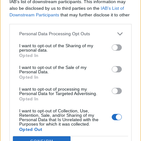
χρώματα, όπως ένα σκούρο πράσινο ή ενα
IAB’s list of downstream participants. This information may
also be disclosed by us to third parties on the
IAB’s List of
μπορντό polo μπλουζάκι. Βεβαιωθείτε ωστόσο
Downstream Participants
that may further disclose it to other
ότι το T-shirt που θα φορέσετε δεν θα διαθέτει
third parties.
φρικτά prints και θα εφαρμόζει καλά πάνω στο
Personal Data Processing Opt Outs
σώμα σας χωρίς να προσθέτει όγκο.
I want to opt-out of the Sharing of my
personal data.
Πλεκτή μπλούζα και παντελόνι
Opted In
I want to opt-out of the Sale of my
Υπάρχουν αρκετές λεπτές μάλλινες μπλούζες με
Personal Data.
Opted In
slim-fit εφαρμογή και απίστευτη ποιότητα.
Θεωρούμε ότι είναι ένα απο τα κομμάτια που
I want to opt-out of processing my
Personal Data for Targeted Advertising.
πρέπει να έχει κάθε άνδρας στην ντουλάπα του.
Opted In
Μπορείτε να επιλέξετε από μια μεγάλη ποικιλία
I want to opt-out of Collection, Use,
με απλό κολάρο ή με V-neck.
Retention, Sale, and/or Sharing of my
Personal Data that Is Unrelated with the
Purposes for which it was collected.
Opted Out
Διατηρώντας την εμφάνιση smart, επιλέξτε να
συνδυάσετε την μπλούζα σας με chinos ή με ένα