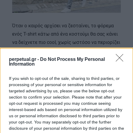
Όταν ο καιρός αρχίσει να ζεσταίνει, το φόρεμα
ενός T-shirt κάτω από ένα κοστούμι θα σας κάνει
να δείχνετε πιο cool, χωρίς ωστόσο να περιορίζει
την smart εμφάνιση σας. Ένα Τ-shirt ταιριάζει
ωραία με ένα πιο παραδοσιακό σκούρο κοστούμι
perpetual.gr -
Do Not Process My Personal
Information
δύο τεμαχίων, όπως επίσης με ένα κλασικό
βαμβακερό blazer και chinos ή τζιν παντελόνι.
If you wish to opt-out of the sale, sharing to third parties, or
processing of your personal or sensitive information for
targeted advertising by us, please use the below opt-out
Σημασία βέβαια έχει να προσπαθήσετε να
section to confirm your selection. Please note that after your
επιλέξετε Τ-shirt τα οποία θα ξεχωρίζουν από
opt-out request is processed you may continue seeing
κάτω. Έτσι για ένα σκούρο γκρι κοστούμι
interest-based ads based on personal information utilized by
us or personal information disclosed to third parties prior to
δοκιμάστε ένα λευκό ή ριγέ μπλουζάκι. Αν έχετε
your opt-out. You may separately opt-out of the further
ένα ανοιχτόχρωμο κοστούμι επιλέξτε πιο σκούρα
disclosure of your personal information by third parties on the