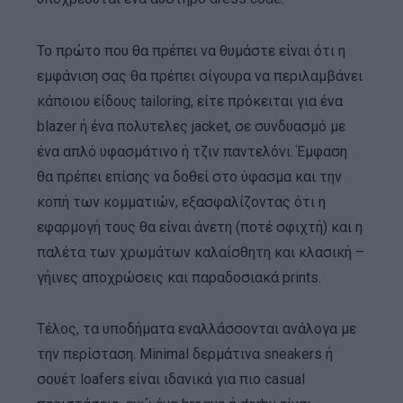
Το πρώτο που θα πρέπει να θυμάστε είναι ότι η
εμφάνιση σας θα πρέπει σίγουρα να περιλαμβάνει
κάποιου είδους tailoring, είτε πρόκειται για ένα
blazer ή ένα πολυτελες jacket, σε συνδυασμό με
ένα απλό υφασμάτινο ή τζιν παντελόνι. Έμφαση
θα πρέπει επίσης να δοθεί στο ύφασμα και την
κοπή των κομματιών, εξασφαλίζοντας ότι η
εφαρμογή τους θα είναι άνετη (ποτέ σφιχτή) και η
παλέτα των χρωμάτων καλαίσθητη και κλασική –
γήινες αποχρώσεις και παραδοσιακά prints.
Τέλος, τα υποδήματα εναλλάσσονται ανάλογα με
την περίσταση. Minimal δερμάτινα sneakers ή
σουέτ loafers είναι ιδανικά για πιο casual