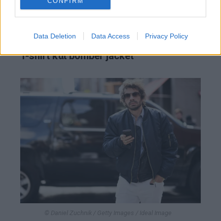
CONFIRM
παντελόνι κοστουμιού, ανάλογα με την
περίσταση.
Data Deletion
Data Access
Privacy Policy
T-shirt και bomber jacket
© Daniel Zuchnik / Getty Images / Ideal Image