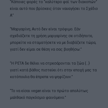
“Κάποιες φορές το “καλύτερο φαΐ των διακοπών”
είναι αυτό που βρίσκεις όταν ναυαγήσει το Σχέδιο
Α”
“Μαργαρίνη; Αυτό δεν είναι τρόφιμο. Εάν
σχεδιάζετε τη χρήση μαργαρίνης σε οτιδήποτε,
μπορείτε να σταματήσετε να με διαβάζετε τώρα,
γιατί δεν είμαι σε θέση να σας βοηθήσω.”
“Η PETA δε θέλει να στρεσάρονται τα ζώα {…}
γιατί κατά βάθος πιστεύει ότι στην εποχή μας τα
κοτόπουλα θα έπρεπε να ψηφίζουν.”
“Το να είσαι vegan είναι το πρώτο απολύτως
μαλθακό παγκόσμιο φαινόμενο.”