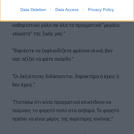
Data Deletion
Data Access
Privacy Policy
“Το περιβάλλον και η μνήμη είναι που παίζουν
καθοριστικό ρόλο σε όλα τα πραγματικά “μεγάλα
γεύματα” της ζωής μας.”
“Βαριέστε να ξεφλουδίζετε φρέσκα υλικά; Δεν
σας αξίζει να φάτε σκόρδο.”
“Οι δεξιότητες διδάσκονται. Χαρακτήρα ή έχεις ή
δεν έχεις.”
“Πιστεύω ότι είναι πραγματικά επικίνδυνο να
παίρνεις το φαγητό πολύ στα σοβαρά. Το φαγητό
πρέπει να είναι μέρος της ευρύτερης εικόνας.”