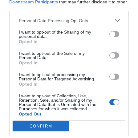
Downstream Participants
that may further disclose it to other
μου είναι το Chicken McNugget.”
third parties.
Personal Data Processing Opt Outs
“Η πιο επικίνδυνη απ’ τις εξαγωγές της Αμερικής
I want to opt-out of the Sharing of my
δεν ήταν ποτέ τα πυρηνικά όπλα ή ο Jerry Lewis –
personal data.
ούτε καν οι επαναλήψεις του Baywatch. Ήταν,
Opted In
είναι, και κατά πάσα πιθανότητα θα είναι για
I want to opt-out of the Sale of my
Personal Data.
πάντα το fast food μας.”
Opted In
I want to opt-out of processing my
“Όποιος δε σου επιτρέπει να τρως το burger σου
Personal Data for Targeted Advertising.
Opted In
ελάχιστα ψημένο, είναι από την πλευρά των
τρομοκρατών.”
I want to opt-out of Collection, Use,
Retention, Sale, and/or Sharing of my
Personal Data that Is Unrelated with the
Purposes for which it was collected.
“Κανείς δε φαίνεται να συμμερίζεται καλύτερα το
Opted Out
αμερικανικό όνειρο της σκληρής δουλειάς που
CONFIRM
οδηγεί σε υλικές απολαύσεις από αυτόν που δεν
είναι Αμερικάνος.”