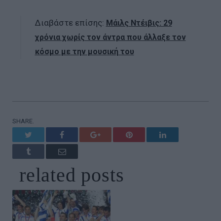
Διαβάστε επίσης:
Μάιλς Ντέιβις: 29
χρόνια χωρίς τον άντρα που άλλαξε τον
κόσμο με την μουσική του
SHARE.
Twitter
Facebook
Google+
Pinterest
LinkedIn
Tumblr
Email
related
posts