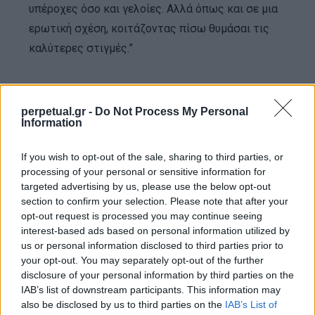
υπέροχες όσο και γελοίες. Αλλά όπως και σε μια
ερωτική σχέση, κοιτάζοντας πίσω θυμάσαι τις
καλύτερες στιγμές.”
“Το φαγητό μπορεί να μην είναι η απάντηση στην
Παγκόσμια Ειρήνη, αλλά είναι μια αρχή.”
perpetual.gr -
Do Not Process My Personal
Information
“Ξέρω τι θέλω. Τα θέλω όλα. Θέλω να δοκιμάσω
If you wish to opt-out of the sale, sharing to third parties, or
τα πάντα μία φορά.”
processing of your personal or sensitive information for
targeted advertising by us, please use the below opt-out
section to confirm your selection. Please note that after your
“Δεν χρειάζεται να συμφωνώ μαζί σου για να σε
opt-out request is processed you may continue seeing
συμπαθώ ή να σε σεβαστώ.”
interest-based ads based on personal information utilized by
us or personal information disclosed to third parties prior to
your opt-out. You may separately opt-out of the further
“Δεν φοβάμαι να δείχνω ηλίθιος.”
disclosure of your personal information by third parties on the
IAB’s list of downstream participants. This information may
also be disclosed by us to third parties on the
IAB’s List of
“Το πιο αηδιαστικό πράγμα που έχω φάει στη ζωή