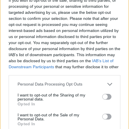
If you wish to opt-out of the sale, sharing to third parties, or
36. Hurricane (1975)
processing of your personal or sensitive information for
targeted advertising by us, please use the below opt-out
37. Isis (1975)
section to confirm your selection. Please note that after your
opt-out request is processed you may continue seeing
interest-based ads based on personal information utilized by
38. One More Cup of Coffee (1975)
us or personal information disclosed to third parties prior to
your opt-out. You may separately opt-out of the further
disclosure of your personal information by third parties on the
39. Changing of the Guards (1978)
IAB’s list of downstream participants. This information may
also be disclosed by us to third parties on the
IAB’s List of
Downstream Participants
that may further disclose it to other
40. No Time to Think (1978)
third parties.
41. Senor (Tales of Yankee Power) (1978)
Personal Data Processing Opt Outs
I want to opt-out of the Sharing of my
personal data.
42. Where Are You Tonight (Journey Through
Opted In
Dark Heat) (1978)
I want to opt-out of the Sale of my
Personal Data.
Opted In
43. Gotta Serve Somebody (1979)