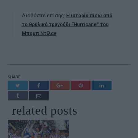
Διαβάστε επίσης:
Η ιστορία πίσω από
το θρυλικό τραγούδι “Hurricane” του
Μπομπ Ντίλαν
SHARE.
Twitter
Facebook
Google+
Pinterest
LinkedIn
Tumblr
Email
related
posts