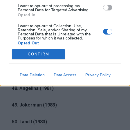
I want to opt-out of processing my
Personal Data for Targeted Advertising.
44. Slow Train Coming (1979)
Opted In
I want to opt-out of Collection, Use,
45. When He Returns (1979)
Retention, Sale, and/or Sharing of my
Personal Data that Is Unrelated with the
Purposes for which it was collected.
Opted Out
46. The Groom’s Still Waiting at the Altar (1981)
CONFIRM
47. Every Grain of Sand (1981)
Data Deletion
Data Access
Privacy Policy
Advertisement
48. Angelina (1981)
49. Jokerman (1983)
50. I and I (1983)