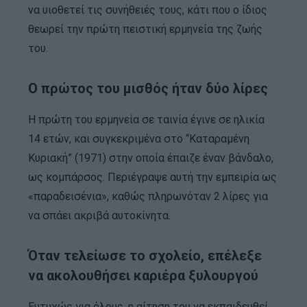
να υιοθετεί τις συνήθειές τους, κάτι που ο ίδιος
θεωρεί την πρώτη πειστική ερμηνεία της ζωής
του.
Ο πρώτος του μισθός ήταν δύο λίρες
Η πρώτη του ερμηνεία σε ταινία έγινε σε ηλικία
14 ετών, και συγκεκριμένα στο “Καταραμένη
Κυριακή” (1971) στην οποία έπαιζε έναν βάνδαλο,
ως κομπάρσος. Περιέγραψε αυτή την εμπειρία ως
«παραδεισένια», καθώς πληρωνόταν 2 λίρες για
να σπάει ακριβά αυτοκίνητα.
Όταν τελείωσε το σχολείο, επέλεξε
να ακολουθήσει καριέρα ξυλουργού
Ευτυχώς για όλους, η αίτηση του να εκπαιδευθεί