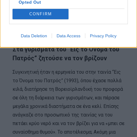
Opted Out
CONFIRM
Data Deletion
Data Access
Privacy Policy
Στα γυρίσματα του “Εις το Όνομα του
Πατρός” ζητούσε να τον βρίζουν
Συγκινητική ήταν η ερμηνεία του στην ταινία “Εις
το Όνομα του Πατρός” (1993), όπου έχασε πολλά
κιλά, διατήρησε τη Βορειοϊρλανδική του προφορά
σε όλη τη διάρκεια των γυρισμάτων, και πέρασε
μεγάλα χρονικά διαστήματα σε ένα κελί. Επίσης
ανάγκαζε στο προσωπικό της ταινίας να του
πετάει κρύο νερό και να τον βρίζει για να «μπει σε
συναίσθημα θυμού». Το αποτέλεσμα; Ακόμη μια