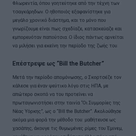
Φλωρεντία, όπου γοητεύτηκε από την τέχνη των
τσαγκάρηδων. Ο ηθοποιός εξαφανίστηκε για
μεγάλο χρονικό διάστημα, και το μόνο που
γνωρίζουμε είναι πως σχεδίαζε, κατασκεύαζε και
εμπορευόταν παπούτσια. Ο ίδιος πάντως αρνείται
να μιλήσει για εκείνη την περίοδο της ζωής του.
Επέστρεψε ως “Bill the Butcher”
Μετά την περίοδο απομόνωσης, ο Σκορτσέζε τον
κάλεσε για έναν ψεύτικο λόγο στις ΗΠΑ, με
απώτερο σκοπό να του προτείνει να
πρωταγωνιστήσει στην ταινία “Οι Συμμορίες της
Νέας Υόρκης”, ως ο “Bill the Butcher”. Ακολούθησε
ακόμα μια φορά την μέθοδο του: μαθήτευσε ως
χασάπης, άκουγε τις θυμωμένες ρίμες του Έμινεμ,