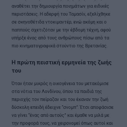
αναθέτει την δημιουργία ποιημάτων για ειδικές
περιστάσεις. Η αδερφή του Ταμασίν, εξελίχθηκε
σε σκηνοθέτιδα ντοκιμαντέρ, ενώ ακόμη και ο
παππούς σχετιζόταν με την έβδομη τέχνη, αφού
υπήρξε ένας από τους ανθρώπους πίσω από τα
πιο κινηματογραφικά στούντιο της Βρετανίας.
Η πρώτη πειστική ερμηνεία της ζωής
του
Όταν ήταν μικρός η οικογένεια του μετακόμισε
στα νότια του Λονδίνου, όπου τα παιδιά της
περιοχής τον πείραζαν και του έκαναν την ζωή
δύσκολη επειδή έδειχνε “σνομπ”. Έτσι αποφάσισε
να γίνει “ένας από αυτούς” και έμαθε να μιλά με
την προφορά τους, να χειρονομεί όπως αυτοί και