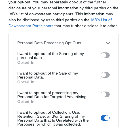
Στις αρχές της δεκαετίας του ’90, ξεκινούν τα
your opt-out. You may separately opt-out of the further
disclosure of your personal information by third parties on the
γυρίσματα της εμπορικότερης ταινίας του “Ο
IAB’s list of downstream participants. This information may
Τελευταίος των Μοϊκανών”, και φυσικά ο
also be disclosed by us to third parties on the
IAB’s List of
ηθοποιός βρίσκει την αφορμή να ξαναβρεθεί σε
Downstream Participants
that may further disclose it to other
third parties.
άλλον έναν κόσμο. Κάπως έτσι άρχισε να ζει μέσα
στο δάσος όπως ο ήρωας του, ακολούθησε
Personal Data Processing Opt Outs
αυστηρό πρόγραμμα για να προετοιμάσει
I want to opt-out of the Sharing of my
κατάλληλα το σώμα του, τρεφόταν μόνο με ότι
personal data.
Opted In
μπορούσε να κυνηγήσει ή να ψαρέψει, περνούσε
τις μέρες του κατασκηνώνοντας, ενώ έμαθε να
I want to opt-out of the Sale of my
Personal Data.
φτιάχνει κανό. Στα γυρίσματα, δεν αποχωρίστηκε
Opted In
ποτέ την καραμπίνα του.
I want to opt-out of processing my
Personal Data for Targeted Advertising.
Opted In
I want to opt-out of Collection, Use,
Retention, Sale, and/or Sharing of my
Personal Data that Is Unrelated with the
Purposes for which it was collected.