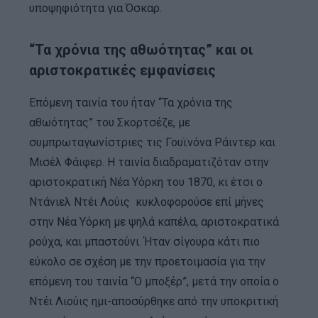
υποψηφιότητα για Όσκαρ.
“Τα χρόνια της αθωότητας” και οι
αριστοκρατικές εμφανίσεις
Επόμενη ταινία του ήταν “Τα χρόνια της
αθωότητας” του Σκορτσέζε, με
συμπρωταγωνίστριες τις Γουϊνόνα Ράιντερ και
Μισέλ Φάιφερ. Η ταινία διαδραματιζόταν στην
αριστοκρατική Νέα Υόρκη του 1870, κι έτσι ο
Ντάνιελ Ντέι Λούις κυκλοφορούσε επί μήνες
στην Νέα Υόρκη με ψηλά καπέλα, αριστοκρατικά
ρούχα, και μπαστούνι. Ήταν σίγουρα κάτι πιο
εύκολο σε σχέση με την προετοιμασία για την
επόμενη του ταινία “Ο μποξέρ”, μετά την οποία ο
Ντέι Λιούις ημι-αποσύρθηκε από την υποκριτική