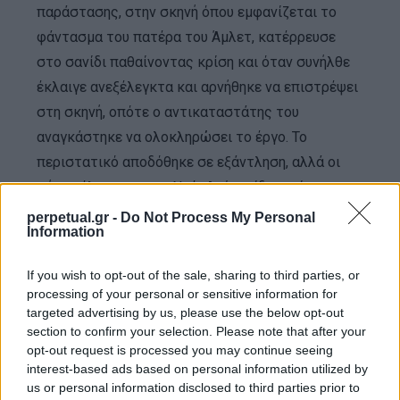
παράστασης, στην σκηνή όπου εμφανίζεται το
φάντασμα του πατέρα του Άμλετ, κατέρρευσε
στο σανίδι παθαίνοντας κρίση και όταν συνήλθε
έκλαιγε ανεξέλεγκτα και αρνήθηκε να επιστρέψει
στη σκηνή, οπότε ο αντικαταστάτης του
αναγκάστηκε να ολοκληρώσει το έργο. Το
περιστατικό αποδόθηκε σε εξάντληση, αλλά οι
φήμες έλεγαν πως ο Ντέι Λούις είδε εκείνη την
στιγμή το φάντασμα του δικού του πατέρα, κάτι
perpetual.gr -
Do Not Process My Personal
Information
που ο ίδιος ο ηθοποιός επιβεβαίωσε μερικά
χρόνια μετά. Έκτοτε, δεν ξανανέβηκε σε θεατρική
If you wish to opt-out of the sale, sharing to third parties, or
σκηνή.
processing of your personal or sensitive information for
targeted advertising by us, please use the below opt-out
section to confirm your selection. Please note that after your
Η ζωή στο δάσος για τον “Τελευταίο
opt-out request is processed you may continue seeing
των Μοϊκανών”
interest-based ads based on personal information utilized by
us or personal information disclosed to third parties prior to