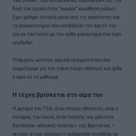
των ρόλων” που ενσαρκώνει, δημιουργώντας την
δική του σχολή στην “ακραία” εκμάθηση ρόλων.
Εχει γράψει ιστορία μέσα από τις ακρότητες και
τα βασανιστήρια που υποβάλλει τον εαυτό του
για να ταυτιστεί με τον κάθε χαρακτήρα που έχει
υποδυθεί.
Υπάρχουν ωστόσο μερικά πράγματα που δεν
γνωρίζουμε για τον ταλαντούχο ηθοποιό και ήρθε
η ώρα να τα μάθουμε.
Η τέχνη βρίσκεται στο αίμα του
Η μητέρα του Τζιλ, ήταν επίσης ηθοποιός, ενώ ο
πατέρας του Σεσίλ, ήταν ποιητής και μάλιστα
διετέλεσε «εθνικός ποιητής» της Βρετανίας –
αυτούς στους οποίους η κυβέρνηση συνήθιζε να