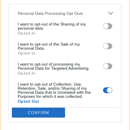
third parties.
Personal Data Processing Opt Outs
© Getty Images / Ideal Image
I want to opt-out of the Sharing of my
personal data.
Opted In
Σε γενικές γραμμές, το Poveglia, το οποίο
I want to opt-out of the Sale of my
θεωρείται η “ιταλική Σπιναλόνγκα”, δεν το
Personal Data.
Opted In
πλησιάζει κανείς… Ακόμη και οι ψαράδες δεν
τολμούν να ρίξουν τα δίχτυα τους στις ακτές, με
I want to opt-out of processing my
Personal Data for Targeted Advertising.
το φόβο της συλλογής ανθρώπινων οστών!
Opted In
I want to opt-out of Collection, Use,
Το 2014 το ιταλικό κράτος δημοπράτησε μια
Retention, Sale, and/or Sharing of my
Personal Data that Is Unrelated with the
99ετή μίσθωση του νησιού, το οποίο θα συνέχιζε
Purposes for which it was collected.
Opted Out
να αποτελεί κρατική περιουσία, ελπίζοντας ότι ο
πλειοδότης θα αναδιαμόρφωνε την κλινική σε
CONFIRM
πολυτελές ξενοδοχείο. Η υψηλότερη προσφορά
ήταν από τον Ιταλό επιχειρηματία Luigi Brugnaro,