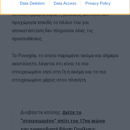
Data Deletion
Data Access
Privacy Policy
(513.000 ευρώ), ο οποίος σχεδίαζε να επενδύσει
20 εκατομμύρια ευρώ, η μίσθωση ωστόσο δεν
προχώρησε επειδή το πλάνο του για
αποκατάσταση δεν πληρούσε όλες τις
προϋποθέσεις.
To Poveglia, το οποίο παραμένει ακόμα και σήμερα
ακατοίκητο, λέγεται ότι είναι το πιο
στοιχειωμένο νησί στη Γη ή ακόμα και το πιο
στοιχειωμένο μέρος στον πλανήτη.
Διαβάστε επίσης:
Δείτε το
“στοιχειωμένο” σπίτι του 17ου αιώνα
του τραγουδιστή Ρόμπι Γουίλιαμς