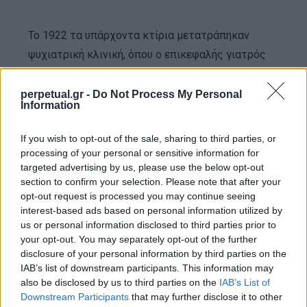
Το 1922 τα υπάρχοντα κτίρια μετατράπηκαν
ψυχιατρική κλινική, όπου ο επικεφαλής γιατρός
βασάνισε και σφαγίασε πολλούς ασθενείς του
πριν τρελαθεί και αυτοκτονήσει. Το ψυχιατρείο
perpetual.gr -
Do Not Process My Personal
Information
έκλεισε το 1968 και έκτοτε το νησί είναι
ακατοίκητο.
If you wish to opt-out of the sale, sharing to third parties, or
processing of your personal or sensitive information for
targeted advertising by us, please use the below opt-out
section to confirm your selection. Please note that after your
opt-out request is processed you may continue seeing
interest-based ads based on personal information utilized by
us or personal information disclosed to third parties prior to
your opt-out. You may separately opt-out of the further
disclosure of your personal information by third parties on the
IAB’s list of downstream participants. This information may
also be disclosed by us to third parties on the
IAB’s List of
Downstream Participants
that may further disclose it to other