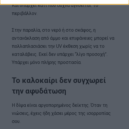
Και υπάρχει κάτι που συχνά αγνοείται: το
περιβάλλον.
Στην παραλία, στο νερό ή στο σκάφος, η
αντανάκλαση από άμμο και επιφάνειες μπορεί να
πολλαπλασιάσει την UV έκθεση χωρίς να το
καταλάβεις. Εκεί δεν υπάρχει “λίγο προσοχή”.
Υπάρχει μόνο πλήρης προστασία.
Το καλοκαίρι δεν συγχωρεί
την αφυδάτωση
Η δίψα είναι αργοπορημένος δείκτης. Όταν τη
νιώσεις, έχεις ήδη χάσει μέρος της ισορροπίας
σου.