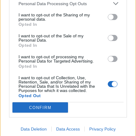
πραγματικότητα δεν είναι.
Personal Data Processing Opt Outs
I want to opt-out of the Sharing of my
Ο ήλιος δεν κερδίζεται με
personal data.
Opted In
αντηλιακό μόνο
I want to opt-out of the Sale of my
Personal Data.
Opted In
Το πιο σύγχρονο λάθος είναι η υπερεξάρτηση από
το μπουκάλι. Η αντηλιακή προστασία δεν είναι
I want to opt-out of processing my
Personal Data for Targeted Advertising.
προϊόν. Είναι σύστημα.
Opted In
I want to opt-out of Collection, Use,
Σκιά, ρούχα, καπέλο, σωστή χρονική έκθεση. Όλα
Retention, Sale, and/or Sharing of my
Personal Data that Is Unrelated with the
λειτουργούν μαζί. Όχι ξεχωριστά.
Purposes for which it was collected.
Opted Out
Ο World Health Organization το περιγράφει απλά:
CONFIRM
καμία μεμονωμένη μέθοδος δεν είναι αρκετή από
μόνη της.
Data Deletion
Data Access
Privacy Policy