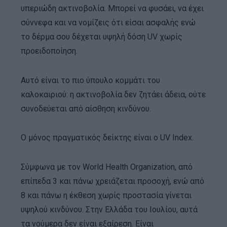
υπεριώδη ακτινοβολία. Μπορεί να φυσάει, να έχει
σύννεφα και να νομίζεις ότι είσαι ασφαλής ενώ
το δέρμα σου δέχεται υψηλή δόση UV χωρίς
προειδοποίηση.
Αυτό είναι το πιο ύπουλο κομμάτι του
καλοκαιριού: η ακτινοβολία δεν ζητάει άδεια, ούτε
συνοδεύεται από αίσθηση κινδύνου.
Ο μόνος πραγματικός δείκτης είναι ο UV Index.
Σύμφωνα με τον World Health Organization, από
επίπεδα 3 και πάνω χρειάζεται προσοχή, ενώ από
8 και πάνω η έκθεση χωρίς προστασία γίνεται
υψηλού κινδύνου. Στην Ελλάδα του Ιουλίου, αυτά
τα νούμερα δεν είναι εξαίρεση. Είναι