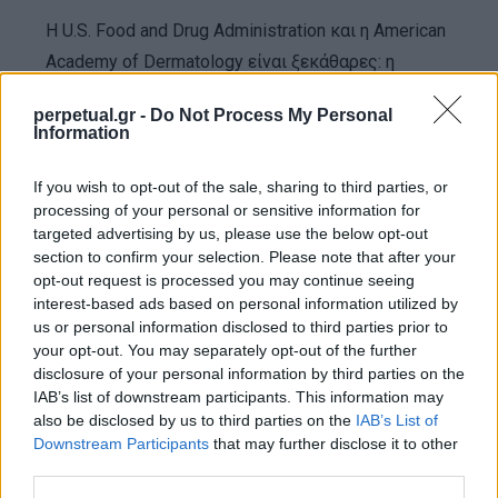
Η U.S. Food and Drug Administration και η American
Academy of Dermatology είναι ξεκάθαρες: η
αποτελεσματικότητα του αντηλιακού εξαρτάται
perpetual.gr -
Do Not Process My Personal
από την εφαρμογή, όχι από την ετικέτα.
Information
Το “broad-spectrum” δεν είναι marketing όρος.
If you wish to opt-out of the sale, sharing to third parties, or
processing of your personal or sensitive information for
Είναι η διαφορά ανάμεσα σε μερική και
targeted advertising by us, please use the below opt-out
πραγματική προστασία.
section to confirm your selection. Please note that after your
opt-out request is processed you may continue seeing
interest-based ads based on personal information utilized by
Και υπάρχει μια λεπτομέρεια που αλλάζει τα
us or personal information disclosed to third parties prior to
πάντα: η ποσότητα.
your opt-out. You may separately opt-out of the further
disclosure of your personal information by third parties on the
IAB’s list of downstream participants. This information may
Οι περισσότεροι άνθρωποι χρησιμοποιούν
also be disclosed by us to third parties on the
IAB’s List of
περίπου το μισό από όσο χρειάζεται. Δηλαδή
Downstream Participants
that may further disclose it to other
third parties.
νομίζουν ότι είναι προστατευμένοι, ενώ στην