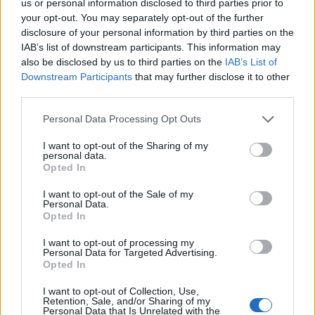
us or personal information disclosed to third parties prior to
τύπο ηγεσίας που εμπνέει αλλαγή αντί να
your opt-out. You may separately opt-out of the further
επιβάλλει απλώς συμμόρφωση.
disclosure of your personal information by third parties on the
IAB’s list of downstream participants. This information may
also be disclosed by us to third parties on the
IAB’s List of
Στην πράξη, ο ηγέτης που διαβάζει σωστά τη
Downstream Participants
that may further disclose it to other
δυναμική της ομάδας του —ποιος νιώθει
third parties.
ανασφάλεια, ποιος έχει μια ιδέα αλλά διστάζει να
Personal Data Processing Opt Outs
την εκφράσει, ποιος χρειάζεται αναγνώριση αντί
I want to opt-out of the Sharing of my
για πίεση— παίρνει πιο εύστοχες αποφάσεις και
personal data.
δίνει feedback που πραγματικά αφομοιώνεται.
Opted In
I want to opt-out of the Sale of my
Personal Data.
Αυτό δεν λέγεται ευαισθησία. Λέγεται ακρίβεια.
Opted In
I want to opt-out of processing my
2. Διαπραγμάτευση: Στρατηγική κατανόηση αντί
Personal Data for Targeted Advertising.
Opted In
για μπρα-ντε-φερ
I want to opt-out of Collection, Use,
Retention, Sale, and/or Sharing of my
Μια κλασική μελέτη στο Psychological Science
Personal Data that Is Unrelated with the