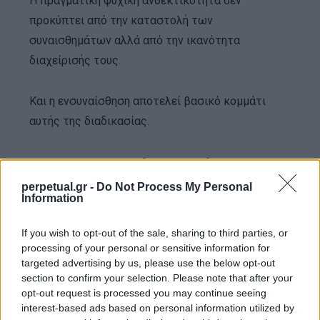
Η πραγματική ψυχική ανθεκτικότητα δεν
προκύπτει από την καταστολή των
συναισθημάτων αλλά από την ικανότητα
διαχείρισής τους.
Και η ενσυναίσθηση αποτελεί βασικό κομμάτι
αυτής της διαδικασίας.
Τρεις επαγγελματικές
perpetual.gr -
Do Not Process My Personal
εφαρμογές
Information
1. Ηγεσία: Εμπιστοσύνη, ανατροφοδότηση και
If you wish to opt-out of the sale, sharing to third parties, or
ανάγνωση της ομάδας
processing of your personal or sensitive information for
targeted advertising by us, please use the below opt-out
section to confirm your selection. Please note that after your
Οι μετα-αναλύσεις συνδέουν τη συναισθηματική
opt-out request is processed you may continue seeing
interest-based ads based on personal information utilized by
νοημοσύνη με τη μετασχηματιστική ηγεσία — τον