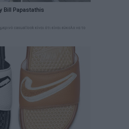
 Bill Papastathis
ερινό casual look είναι ότι είναι εύκολο να το