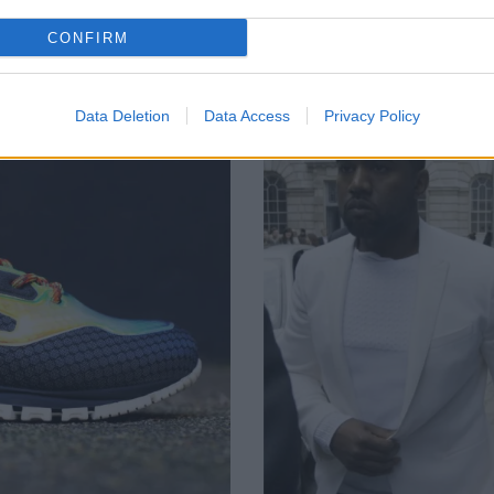
08/07/2018
CONFIRM
υτοι, θα πρέπει να
Όπως και πέρυσι έτσι και φέτος
μια πρώτη…
Data Deletion
Data Access
Privacy Policy
GET THE LOOK