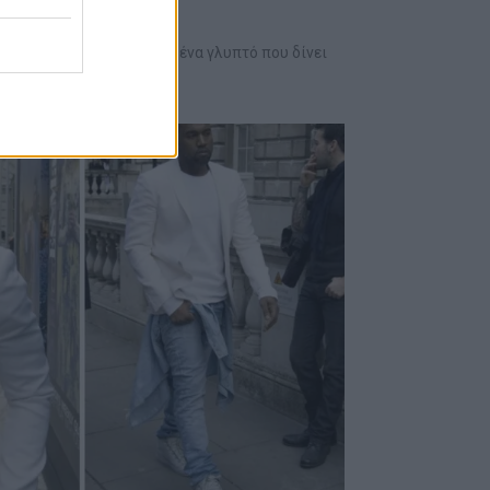
 η Mercedes παρουσίασε ένα γλυπτό που δίνει