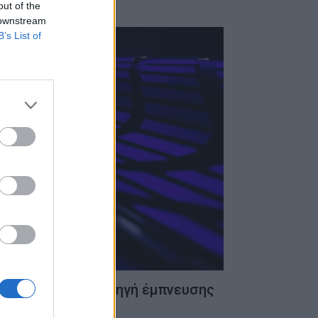
out of the
 downstream
B’s List of
des supercar με πηγή έμπνευσης
Βέλη