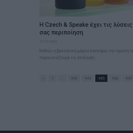
Η Czech & Speake έχει τις λύσεις
σας περιποίηση
07/07/2018
Καθώς η βρετανική μάρκα λανσάρει την πρώτη τη
παρουσιάζουμε τις επιλογές…
Previous
1
…
943
944
945
946
947