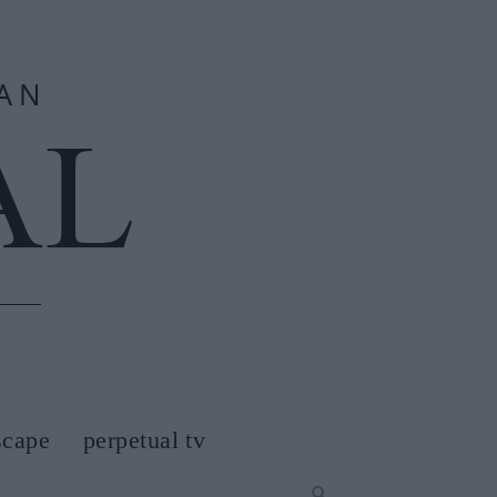
scape
perpetual tv