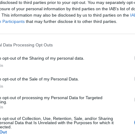
disclosed to third parties prior to your opt-out. You may separately opt-
losure of your personal information by third parties on the IAB’s list of
. This information may also be disclosed by us to third parties on the
IA
WHEELS
Participants
that may further disclose it to other third parties.
l Data Processing Opt Outs
o opt-out of the Sharing of my personal data.
In
o opt-out of the Sale of my Personal Data.
In
to opt-out of processing my Personal Data for Targeted
ing.
In
o opt-out of Collection, Use, Retention, Sale, and/or Sharing
ς μύκητες απο τα
Ένα μελλοντικό Merce
ersonal Data that Is Unrelated with the Purposes for which it
lected.
τα θρυλικά Ασημένια 
Out