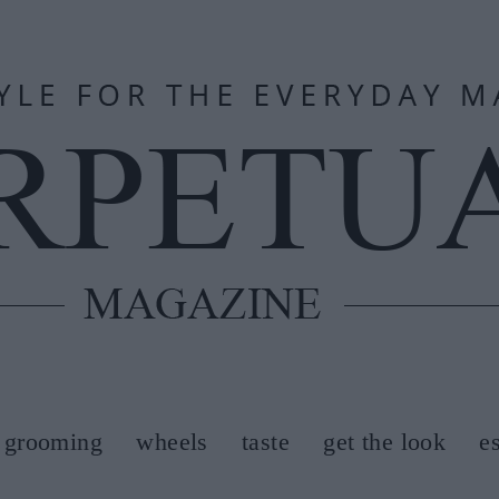
grooming
wheels
taste
get the look
e