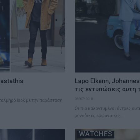
pastathis
Lapo Elkann, Johannes
τις εντυπώσεις αυτη 
08/07/2018
ολμηρό look με την παράσταση
Οι πιο καλοντυμένοι άντρες αυτ
μοναδικές εμφανίσεις.…
WATCHES