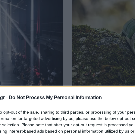
gr -
Do Not Process My Personal Information
Boss σε club του
Το πράσινο αλλάζει τ
08/07/2018
to opt-out of the sale, sharing to third parties, or processing of your per
formation for targeted advertising by us, please use the below opt-out s
Αν αναρωτιέστε ποιο χρώμα κυρ
r selection. Please note that after your opt-out request is processed y
ωρολογοποιίας η απάντηση είνα
έσο όρο των χώρων που
eing interest-based ads based on personal information utilized by us or