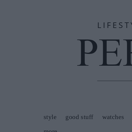
style
good stuff
watches
more