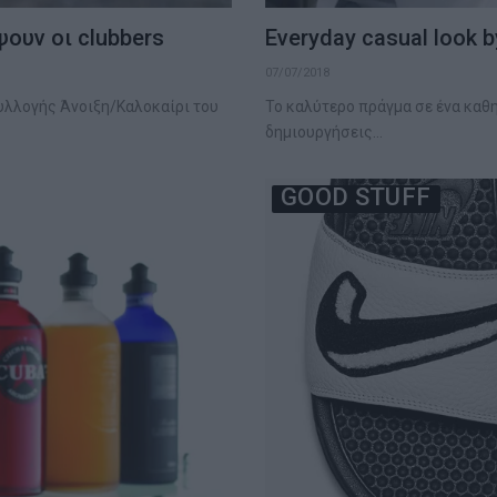
ψουν οι clubbers
Everyday casual look by
07/07/2018
συλλογής Άνοιξη/Καλοκαίρι του
Το καλύτερο πράγμα σε ένα καθημ
δημιουργήσεις…
GOOD STUFF