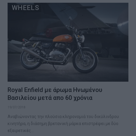
WHEELS
Royal Enfield με άρωμα Ηνωμένου
Βασιλείου μετά απο 60 χρόνια
19/07/2018
Αναβιώνοντας την πλούσια κληρονομιά του δικύλινδρου
κινητήρα, η διάσημη βρετανική μάρκα επιστρέφει με δύο
εξαιρετικές…