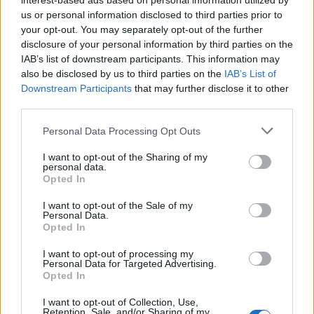
interest-based ads based on personal information utilized by
us or personal information disclosed to third parties prior to
δικό σας. Ο King…
your opt-out. You may separately opt-out of the further
disclosure of your personal information by third parties on the
IAB’s list of downstream participants. This information may
WHEELS
also be disclosed by us to third parties on the
IAB’s List of
Downstream Participants
that may further disclose it to other
third parties.
Personal Data Processing Opt Outs
I want to opt-out of the Sharing of my
personal data.
Opted In
I want to opt-out of the Sale of my
Personal Data.
Opted In
I want to opt-out of processing my
Η Bentley γιορτάζει 100 χρόνια με μια
Personal Data for Targeted Advertising.
Opted In
Mulsanne W.O. Edition
I want to opt-out of Collection, Use,
18/07/2018
Retention, Sale, and/or Sharing of my