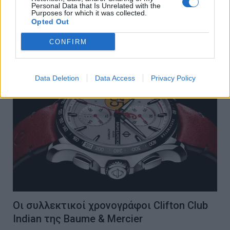
Personal Data that Is Unrelated with the
Το θρυλικό όνομα για τις πολυτελείς λιμουζίνες του Crewe,
Purposes for which it was collected.
Opted Out
αποτίει φόρο τιμής στον ιδρυτή της…
CONFIRM
WATCHES
Data Deletion
Data Access
Privacy Policy
Οι συλλεκτικοί χρονογράφοι Clifton Club
Indian της Baume & Mercier