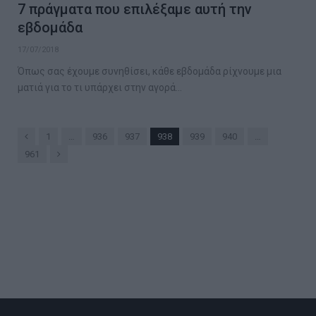
7 πράγματα που επιλέξαμε αυτή την
εβδομάδα
17/07/2018
Όπως σας έχουμε συνηθίσει, κάθε εβδομάδα ρίχνουμε μια
ματιά για το τι υπάρχει στην αγορά…
Previous
1
…
936
937
938
939
940
…
Next
961