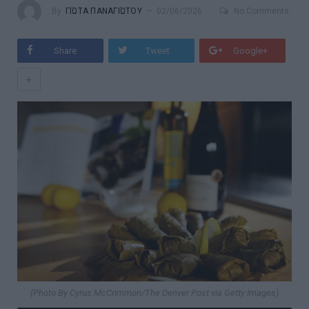
By
ΓΙΏΤΑ ΠΑΝΑΓΙΏΤΟΥ
02/06/2026
No Comments
Share
Tweet
Google+
+
(Photo By Cyrus McCrimmon/The Denver Post via Getty Images)