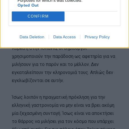
Purposes for which it was collected.
Opted Out
συζήτησης εξακολουθεί να περιστρέφεται γύρω
από το χθες.
CONFIRM
Οι πιο ενδιαφέρουσες κουζίνες του κόσμου δεν
Data Deletion
Data Access
Privacy Policy
λειτουργούν έτσι. Στη Δανία, στην Ιαπωνία, στην
Κορέα ή στην Ισπανία, οι δημιουργοί
χρησιμοποιούν την παράδοση ως αφετηρία για να
μιλήσουν για το παρόν και το μέλλον. Δεν
εγκαταλείπουν την κληρονομιά τους. Απλώς δεν
εγκλωβίζονται σε αυτήν.
Ίσως λοιπόν η πραγματική πρόκληση για την
ελληνική γαστρονομία να μην είναι να βρει ακόμη
μία ξεχασμένη συνταγή. Ίσως είναι να αποκτήσει
το θάρρος να μιλήσει για τον κόσμο που υπάρχει