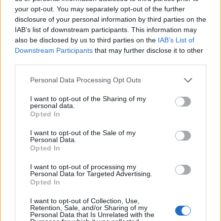
your opt-out. You may separately opt-out of the further
παράδοση έπαψε να είναι αφετηρία και έγινε
disclosure of your personal information by third parties on the
σχεδόν υποχρεωτικό κεφάλαιο του marketing.
IAB’s list of downstream participants. This information may
also be disclosed by us to third parties on the
IAB’s List of
Downstream Participants
that may further disclose it to other
Και εδώ βρίσκεται το πρόβλημα. Όχι επειδή η
third parties.
παράδοση δεν έχει αξία, αλλά επειδή η Ελλάδα του
Personal Data Processing Opt Outs
2026 δεν μοιάζει με αυτή του 1986. Οι πόλεις
έχουν αλλάξει. Οι διατροφικές συνήθειες έχουν
I want to opt-out of the Sharing of my
personal data.
αλλάξει. Η καθημερινότητα είναι πιο διεθνής, πιο
Opted In
σύνθετη και πιο αστική.
I want to opt-out of the Sale of my
Personal Data.
Opted In
Η βιωσιμότητα, η κλιματική κρίση, το κόστος της
πρώτης ύλης, η τεχνολογία στα τρόφιμα, η
I want to opt-out of processing my
Personal Data for Targeted Advertising.
έλλειψη προσωπικού στις κουζίνες και οι νέες
Opted In
καταναλωτικές συνήθειες είναι ζητήματα που
I want to opt-out of Collection, Use,
επηρεάζουν καθημερινά τον κλάδο. Κι όμως,
Retention, Sale, and/or Sharing of my
Personal Data that Is Unrelated with the
μεγάλο μέρος της δημόσιας γαστρονομικής