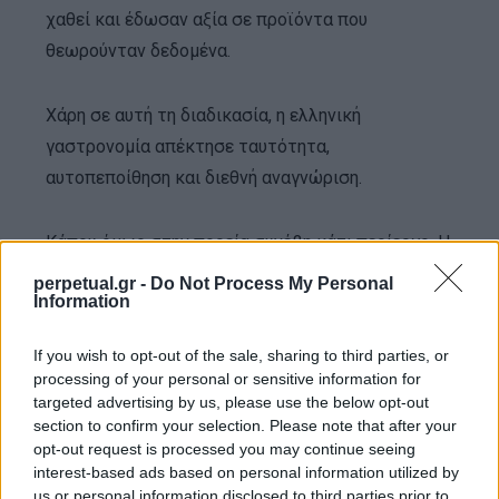
χαθεί και έδωσαν αξία σε προϊόντα που
θεωρούνταν δεδομένα.
Χάρη σε αυτή τη διαδικασία, η ελληνική
γαστρονομία απέκτησε ταυτότητα,
αυτοπεποίθηση και διεθνή αναγνώριση.
Κάπου όμως στην πορεία συνέβη κάτι περίεργο. Η
δημιουργική αναζήτηση μετατράπηκε σε
perpetual.gr -
Do Not Process My Personal
Information
επικοινωνιακή φόρμουλα. Κάθε δεύτερος σεφ
μεγάλωσε δίπλα σε ξυλόσομπα. Κάθε τρίτος
If you wish to opt-out of the sale, sharing to third parties, or
βρήκε τον δρόμο του μέσα από μια κατσαρόλα
processing of your personal or sensitive information for
φασολάδας.
targeted advertising by us, please use the below opt-out
section to confirm your selection. Please note that after your
opt-out request is processed you may continue seeing
Κάθε τέταρτος αφιερώνει το μενού του στις
interest-based ads based on personal information utilized by
αναμνήσεις των παιδικών του χρόνων. Η
us or personal information disclosed to third parties prior to