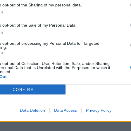
o opt-out of the Sharing of my personal data.
In
 οδηγός για το luxury
Η συνέπεια της θάλασ
o opt-out of the Sale of my Personal Data.
Παπαϊωάννου από το 
In
ελληνικής ψαροφαγία
to opt-out of processing my Personal Data for Targeted
ing.
28/05/2026
Βουλιαγμένη δεν είναι να
In
. Η Astir Marina έχει
Η σχέση του Γιώργου Παπαϊωάνν
o opt-out of Collection, Use, Retention, Sale, and/or Sharing
να της Αθηναϊκής Ριβιέρας: έναν
υστέρων ως αφήγημα…
ersonal Data that Is Unrelated with the Purposes for which it
στρονομία και η θάλασσα
lected.
Out
ίζει περισσότερο το Capri παρά
 εμπειρία είναι σχεδιασμένη για
CONFIRM
την επισκεφθείς. Αυτός ο
ίναι ο χάρτης για να πλοηγηθείς
Data Deletion
Data Access
Privacy Policy