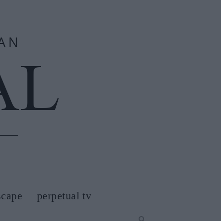
scape
perpetual tv