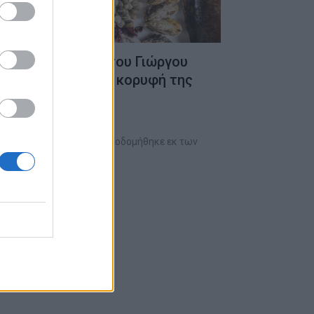
σας: Η διαδρομή του Γιώργου
Μικρολίμανο στην κορυφή της
ς
ου με τη θάλασσα δεν οικοδομήθηκε εκ των