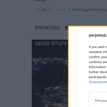
»
Home
Posts Tagged "Βουλιαγμ
YOU ARE AT:
BROWSING:
ΒΟΥΛΙΑΓΜΈΝΗ
perpetual.
GOOD STUFF
If you wish 
sensitive in
confirm you
continue se
information 
further disc
participants
Downstream 
Persona