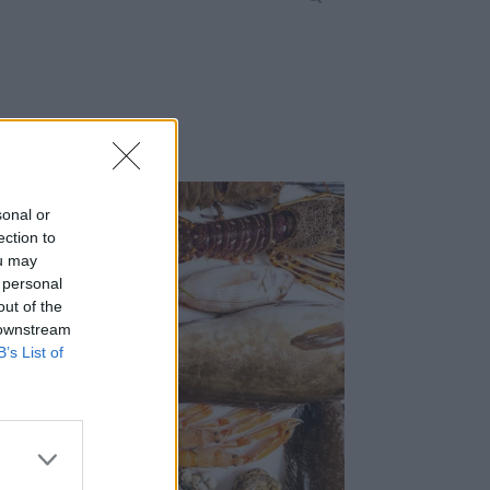
sonal or
ection to
ou may
 personal
out of the
 downstream
B’s List of