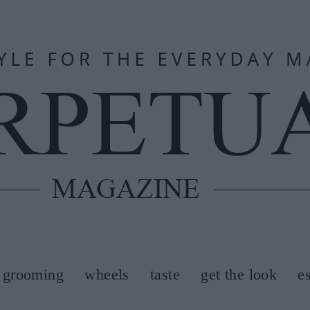
grooming
wheels
taste
get the look
e