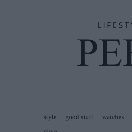
style
good stuff
watches
more