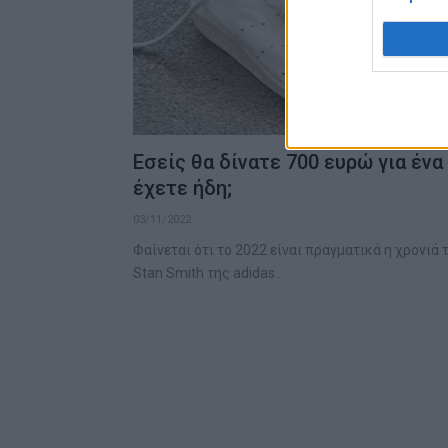
Εσείς θα δίνατε 700 ευρώ για ένα
έχετε ήδη;
03/11/2022
Φαίνεται ότι το 2022 είναι πραγματικά η χρονι
Stan Smith της adidas…