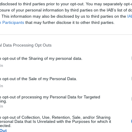
disclosed to third parties prior to your opt-out. You may separately opt-
losure of your personal information by third parties on the IAB’s list of
. This information may also be disclosed by us to third parties on the
IA
Participants
that may further disclose it to other third parties.
 μοντέλα που άφησαν
Stan Smith: Για αυτού
παπούτσι
10/11/2022
l Data Processing Opt Outs
 και εξελίξεις στον κόσμο των
Πάρα πολλοί άνθρωποι ξέρουν ή
o opt-out of the Sharing of my personal data.
της Adidas, των Stan…
In
STYLE
o opt-out of the Sale of my Personal Data.
In
to opt-out of processing my Personal Data for Targeted
ing.
In
o opt-out of Collection, Use, Retention, Sale, and/or Sharing
ersonal Data that Is Unrelated with the Purposes for which it
lected.
Out