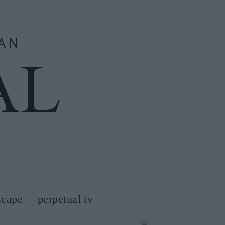
scape
perpetual tv