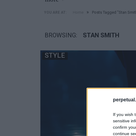
»
Home
Posts Tagged "Stan Smit
YOU ARE AT:
BROWSING:
STAN SMITH
STYLE
perpetual.
If you wish 
sensitive in
confirm you
continue se