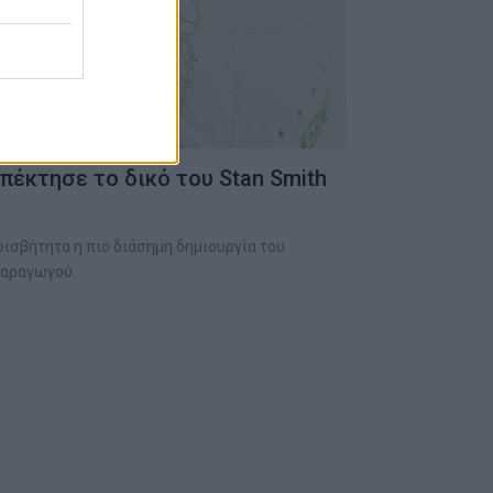
πέκτησε το δικό του Stan Smith
φισβήτητα η πιο διάσημη δημιουργία του
 παραγωγού…