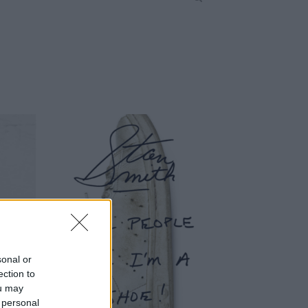
sonal or
ection to
ou may
 personal