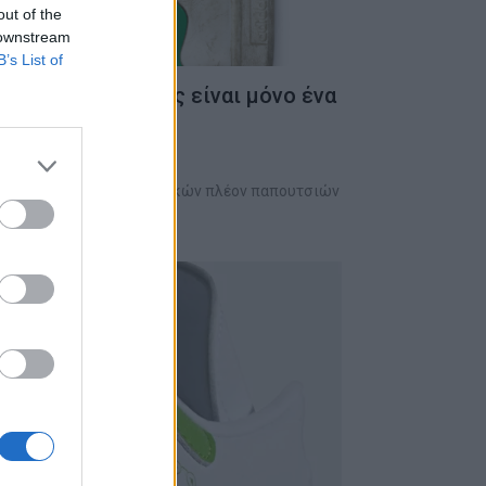
out of the
 downstream
B’s List of
ς που νομίζουν πως είναι μόνο ένα
 είναι κάτοχοι των θρυλικών πλέον παπουτσιών