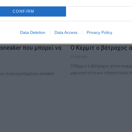
CONFIRM
Data Deletion
Data Access
Privacy Policy
 sneaker που μπορεί να
Ο Κέρμιτ ο βάτραχος α
07/04/2021
O Κέρμιτ ο βάτραχος είναι αναμ
μαριονετίστα και τηλεοπτικόυ
ά του πολυαγαπημένου sneaker