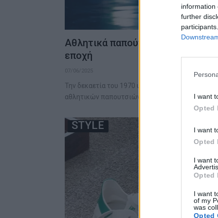
information 
further disc
participants
Downstream 
Αθλητικά παπούτσια των 70s: Τα
εποχή
07/06/2025
Persona
Την δεκαετία του 1970 υπήρξαν μεγάλες αλλαγές
I want t
αθλητικών παπουτσιών. Ήταν…
Opted 
STYLE
I want t
Opted 
I want 
Advertis
Opted 
I want t
of my P
was col
Opted 