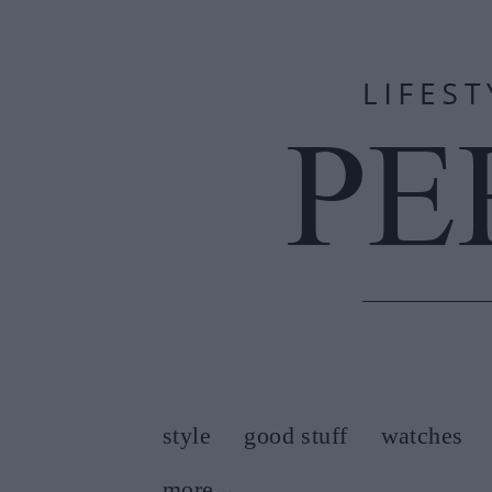
style
good stuff
watches
more