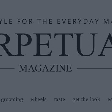
grooming
wheels
taste
get the look
e