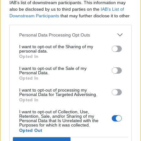
IAB’s list of downstream participants. This information may
GOOD STUFF
also be disclosed by us to third parties on the
IAB’s List of
Downstream Participants
that may further disclose it to other
third parties.
Personal Data Processing Opt Outs
I want to opt-out of the Sharing of my
personal data.
Opted In
I want to opt-out of the Sale of my
Personal Data.
Opted In
I want to opt-out of processing my
Ράσελ Κρόου: “Θα ‘πρεπε να με πληρώνουν
Personal Data for Targeted Advertising.
κάθε φορά που με ρωτούν για το
Opted In
‘Μονομάχος 2′”
I want to opt-out of Collection, Use,
Retention, Sale, and/or Sharing of my
02/07/2023
Personal Data that Is Unrelated with the
Purposes for which it was collected.
Ο Ράσελ Κρόου θέλει να καταστήσει κάτι εξαιρετικά σαφές:
Opted Out
Δεν συμμετέχει στο “Μονομάχος 2”. Στο…