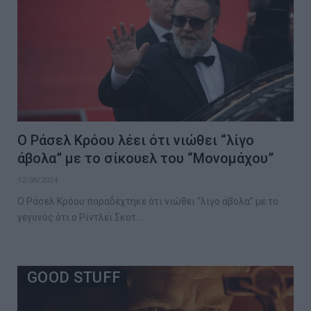
Ο Ράσελ Κρόου λέει ότι νιώθει “λίγο
άβολα” με το σίκουελ του “Μονομάχου”
12/06/2024
Ο Ράσελ Κρόου παραδέχτηκε ότι νιώθει “λίγο άβολα” με το
γεγονός ότι ο Ρίντλεϊ Σκοτ…
GOOD STUFF