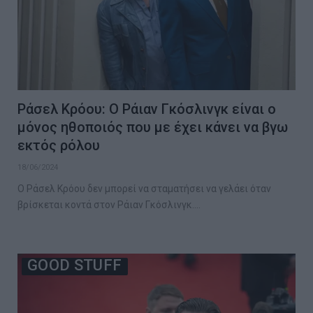
Ράσελ Κρόου: Ο Ράιαν Γκόσλινγκ είναι ο
μόνος ηθοποιός που με έχει κάνει να βγω
εκτός ρόλου
18/06/2024
Ο Ράσελ Κρόου δεν μπορεί να σταματήσει να γελάει όταν
βρίσκεται κοντά στον Ράιαν Γκόσλινγκ.…
GOOD STUFF