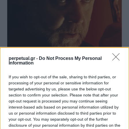
perpetual.gr -
Do Not Process My Personal
Information
“The Exorcism”: Ο Ράσελ Κρόου
πρωταγωνιστεί σε νέα ταινία
If you wish to opt-out of the sale, sharing to third parties, or
υπερφυσικού τρόμου
processing of your personal or sensitive information for
26/04/2024
targeted advertising by us, please use the below opt-out
section to confirm your selection. Please note that after your
Ο βραβευμένος με Όσκαρ Ράσελ Κρόου, πρόκειται να
opt-out request is processed you may continue seeing
πρωταγωνιστήσει στην επερχόμενη ταινία υπερφυσικού
interest-based ads based on personal information utilized by
τρόμου, “The…
us or personal information disclosed to third parties prior to
your opt-out. You may separately opt-out of the further
disclosure of your personal information by third parties on the