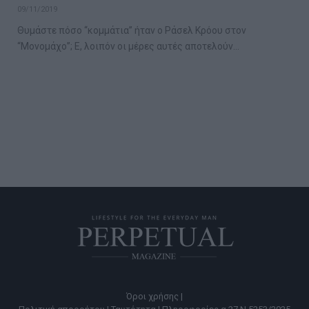
09/11/2019
Θυμάστε πόσο “κομμάτια” ήταν ο Ράσελ Κρόου στον
“Μονομάχο”; Ε, λοιπόν οι μέρες αυτές αποτελούν…
Όροι χρήσης |