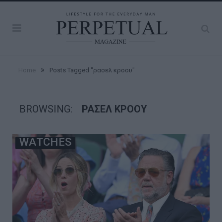
»
Home
Posts Tagged "ρασελ κροου"
BROWSING:
ΡΑΣΕΛ ΚΡΟΟΥ
WATCHES